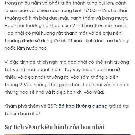
trong nhiều năm và phát triển thành từng bụi lớn, cành
lá xum xuê với chiều cao trung bình từ 0.5 – 2m. Lá nhài
thường có hình bầu dục, màu xanh thẫm và bóng mượt.
Hoa nhài thường nở theo cụm 2 – 3 hoa trên một cành.
Hoa nhài có mùi hương rất thanh mát và dễ chịu nên
thường được sử dụng để chiết xuất tinh dầu tạo hương
hoặc làm nước hoa.
Vì đặc tính dễ thích nghi mà hoa nhài có thể sinh trưởng
tốt và nở hoa quanh năm. Tuy vậy, mùa hoa nhài nở
nhiều và đẹp nhất thường rơi vào tầm tháng 6 đến
tháng 9. Vào những thời gian khác, hoa nhài vẫn nở hoa
nhưng hoa sẽ nhỏ và ít đẹp hơn khi vào mùa.
Khám phá thêm về BST:
Bó hoa Hướng dương
giá rẻ tại
tphcm bạn nha!
Sự tích về sự kiêu hãnh của hoa nhài