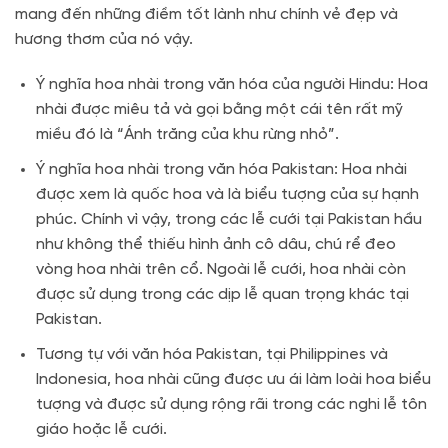
mang đến những điềm tốt lành như chính vẻ đẹp và
hương thơm của nó vậy.
Ý nghĩa hoa nhài trong văn hóa của người Hindu: Hoa
nhài được miêu tả và gọi bằng một cái tên rất mỹ
miều đó là “Ánh trăng của khu rừng nhỏ”.
Ý nghĩa hoa nhài trong văn hóa Pakistan: Hoa nhài
được xem là quốc hoa và là biểu tượng của sự hạnh
phúc. Chính vì vậy, trong các lễ cưới tại Pakistan hầu
như không thể thiếu hình ảnh cô dâu, chú rể đeo
vòng hoa nhài trên cổ. Ngoài lễ cưới, hoa nhài còn
được sử dụng trong các dịp lễ quan trọng khác tại
Pakistan.
Tương tự với văn hóa Pakistan, tại Philippines và
Indonesia, hoa nhài cũng được ưu ái làm loài hoa biểu
tượng và được sử dụng rộng rãi trong các nghi lễ tôn
giáo hoặc lễ cưới.