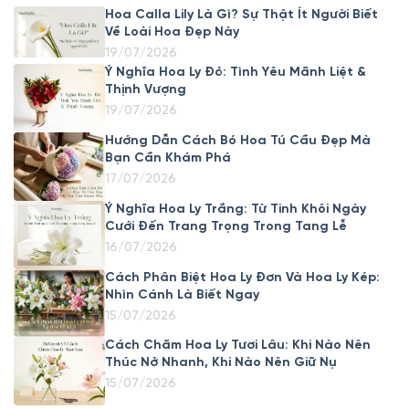
Hoa Calla Lily Là Gì? Sự Thật Ít Người Biết
Về Loài Hoa Đẹp Này
19/07/2026
Ý Nghĩa Hoa Ly Đỏ: Tình Yêu Mãnh Liệt &
Thịnh Vượng
19/07/2026
Hướng Dẫn Cách Bó Hoa Tú Cầu Đẹp Mà
Bạn Cần Khám Phá
17/07/2026
Ý Nghĩa Hoa Ly Trắng: Từ Tinh Khôi Ngày
Cưới Đến Trang Trọng Trong Tang Lễ
16/07/2026
Cách Phân Biệt Hoa Ly Đơn Và Hoa Ly Kép:
Nhìn Cánh Là Biết Ngay
15/07/2026
Cách Chăm Hoa Ly Tươi Lâu: Khi Nào Nên
Thúc Nở Nhanh, Khi Nào Nên Giữ Nụ
15/07/2026