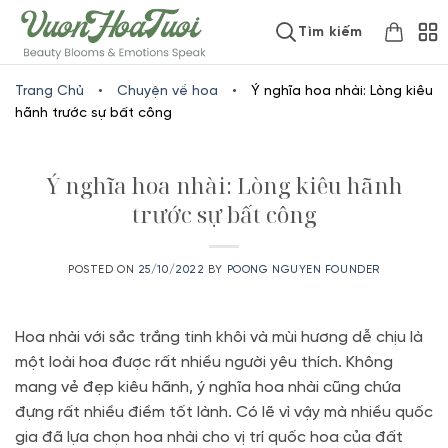
Skip
www.vuonhoatuoi.vn
Tìm kiếm
to
content
Trang Chủ
•
Chuyện về hoa
•
Ý nghĩa hoa nhài: Lòng kiêu
hãnh trước sự bất công
Ý nghĩa hoa nhài: Lòng kiêu hãnh
trước sự bất công
POSTED ON
25/10/2022
BY
POONG NGUYEN FOUNDER
Hoa nhài với sắc trắng tinh khôi và mùi hương dễ chịu là
một loài hoa được rất nhiều người yêu thích. Không
mang vẻ đẹp kiêu hãnh, ý nghĩa hoa nhài cũng chứa
đựng rất nhiều điềm tốt lành. Có lẽ vì vậy mà nhiều quốc
gia đã lựa chọn hoa nhài cho vị trí quốc hoa của đất