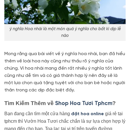
ý nghĩa Hoa nhài là một món quá ý nghĩa cho bất kì dịp lễ
nào
Mong rằng qua bài viết về ý nghĩa hoa nhài, bạn đã hiểu
thêm về loài hoa này cũng như thấu rõ ý nghĩa của
chúng. Vì hoa nhài mang đến rất nhiều ý nghĩa tốt lành
cũng như dễ tìm và có giá thành hợp lý nên đây sẽ là
một lựa chọn quà tặng tuyệt vời cho bạn bè hoặc người
thân trong các dịp đặc biệt đấy.
Tìm Kiếm Thêm về
?
Shop Hoa Tươi Tphcm
Bạn đang cần tìm một cửa hàng
giá rẻ tại
đặt hoa online
tphcm thì Vườn Hoa Tươi chắc chắn là sự lựa chọn hợp lý
mang đến cho bạn. Toạ lạc tại vị trí trên tuyến đường