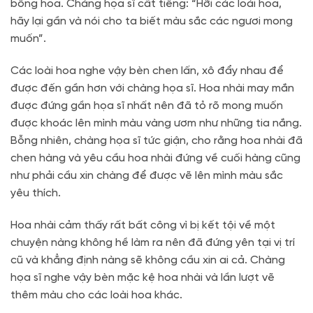
bông hoa. Chàng họa sĩ cất tiếng: “Hỡi các loài hoa,
hãy lại gần và nói cho ta biết màu sắc các ngươi mong
muốn”.
Các loài hoa nghe vậy bèn chen lấn, xô đẩy nhau để
được đến gần hơn với chàng họa sĩ. Hoa nhài may mắn
được đứng gần họa sĩ nhất nên đã tỏ rõ mong muốn
được khoác lên mình màu vàng ươm như những tia nắng.
Bỗng nhiên, chàng họa sĩ tức giận, cho rằng hoa nhài đã
chen hàng và yêu cầu hoa nhài đứng về cuối hàng cũng
như phải cầu xin chàng để được vẽ lên mình màu sắc
yêu thích.
Hoa nhài cảm thấy rất bất công vì bị kết tội về một
chuyện nàng không hề làm ra nên đã đứng yên tại vị trí
cũ và khẳng định nàng sẽ không cầu xin ai cả. Chàng
họa sĩ nghe vậy bèn mặc kệ hoa nhài và lần lượt vẽ
thêm màu cho các loài hoa khác.