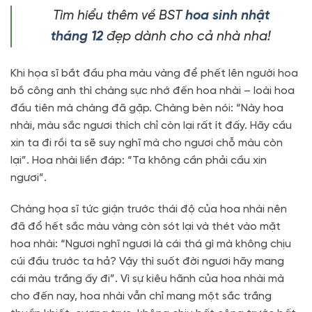
Tìm hiểu thêm về BST
hoa sinh nhật
tháng 12
đẹp dành cho cả nhà nha!
Khi họa sĩ bắt đầu pha màu vàng để phết lên người hoa
bồ công anh thì chàng sực nhớ đến hoa nhài – loài hoa
đầu tiên mà chàng đã gặp. Chàng bèn nói: “Này hoa
nhài, màu sắc ngươi thích chỉ còn lại rất ít đấy. Hãy cầu
xin ta đi rồi ta sẽ suy nghĩ mà cho ngươi chỗ màu còn
lại”. Hoa nhài liền đáp: “Ta không cần phải cầu xin
ngươi”.
Chàng họa sĩ tức giận trước thái độ của hoa nhài nên
đã đổ hết sắc màu vàng còn sót lại và thét vào mặt
hoa nhài: “Ngươi nghĩ ngươi là cái thá gì mà không chịu
cúi đầu trước ta hả? Vậy thì suốt đời ngươi hãy mang
cái màu trắng ấy đi”. Vì sự kiêu hãnh của hoa nhài mà
cho đến nay, hoa nhài vẫn chỉ mang một sắc trắng