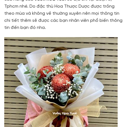
Tphcm nhé. Do đặc thù Hoa Thược Dược được trồng
theo mùa và không về thường xuyên nên mọi thông tin
chi tiết thêm sẽ được các bạn nhân viên phổ biến thông
tin đến bạn đó nha.