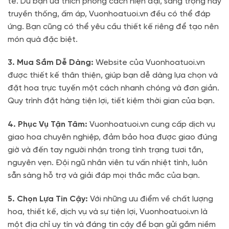
tế. Dù bạn ưa thích phong cách hiện đại, sang trọng hay
truyền thống, ấm áp, Vuonhoatuoi.vn đều có thể đáp
ứng. Bạn cũng có thể yêu cầu thiết kế riêng để tạo nên
món quà đặc biệt.
3. Mua Sắm Dễ Dàng:
Website của Vuonhoatuoi.vn
được thiết kế thân thiện, giúp bạn dễ dàng lựa chọn và
đặt hoa trực tuyến một cách nhanh chóng và đơn giản.
Quy trình đặt hàng tiện lợi, tiết kiệm thời gian của bạn.
4. Phục Vụ Tận Tâm:
Vuonhoatuoi.vn cung cấp dịch vụ
giao hoa chuyên nghiệp, đảm bảo hoa được giao đúng
giờ và đến tay người nhận trong tình trạng tươi tắn,
nguyên vẹn. Đội ngũ nhân viên tư vấn nhiệt tình, luôn
sẵn sàng hỗ trợ và giải đáp mọi thắc mắc của bạn.
5. Chọn Lựa Tin Cậy:
Với những ưu điểm về chất lượng
hoa, thiết kế, dịch vụ và sự tiện lợi, Vuonhoatuoi.vn là
một địa chỉ uy tín và đáng tin cậy để bạn gửi gắm niềm