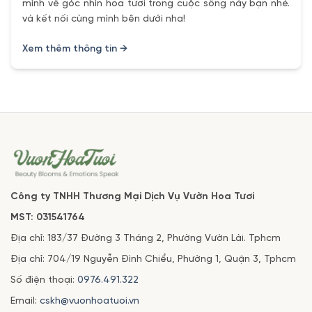
mình về góc nhìn hoa tươi trong cuộc sống này bạn nhé.
và kết nối cùng mình bên dưới nha!
Xem thêm thông tin →
Công ty TNHH Thương Mại Dịch Vụ Vườn Hoa Tươi
MST: 031541764
Địa chỉ: 183/37 Đường 3 Tháng 2, Phường Vườn Lài. Tphcm
Địa chỉ: 704/19 Nguyễn Đình Chiểu, Phường 1, Quận 3, Tphcm
Số điện thoại:
0976.491.322
Email:
cskh@vuonhoatuoi.vn