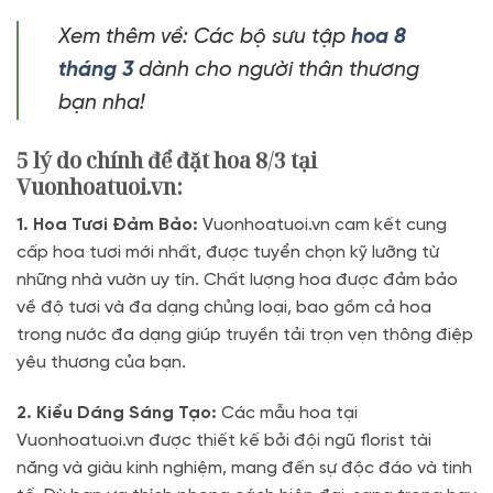
Xem thêm về: Các bộ sưu tập
hoa 8
tháng 3
dành cho người thân thương
bạn nha!
5 lý do chính để đặt hoa 8/3 tại
Vuonhoatuoi.vn:
1. Hoa Tươi Đảm Bảo:
Vuonhoatuoi.vn cam kết cung
cấp hoa tươi mới nhất, được tuyển chọn kỹ lưỡng từ
những nhà vườn uy tín. Chất lượng hoa được đảm bảo
về độ tươi và đa dạng chủng loại, bao gồm cả hoa
trong nước đa dạng giúp truyền tải trọn vẹn thông điệp
yêu thương của bạn.
2. Kiểu Dáng Sáng Tạo:
Các mẫu hoa tại
Vuonhoatuoi.vn được thiết kế bởi đội ngũ florist tài
năng và giàu kinh nghiệm, mang đến sự độc đáo và tinh