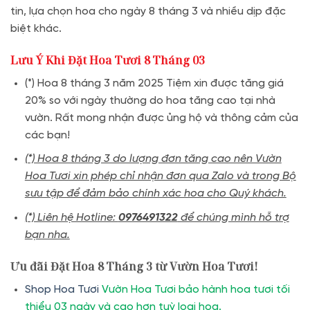
tin, lựa chọn hoa cho ngày 8 tháng 3 và nhiều dịp đặc
biệt khác.
Lưu Ý Khi Đặt Hoa Tươi 8 Tháng 03
(*) Hoa 8 tháng 3 năm 2025 Tiệm xin được tăng giá
20% so với ngày thường do hoa tăng cao tại nhà
vườn. Rất mong nhận được ủng hộ và thông cảm của
các bạn!
(*) Hoa 8 tháng 3 do lượng đơn tăng cao nên Vườn
Hoa Tươi xin phép chỉ nhận đơn qua Zalo và trong Bộ
sưu tập để đảm bảo chính xác hoa cho Quý khách.
(*) Liên hệ Hotline:
0976491322
để chúng mình hỗ trợ
bạn nha.
Ưu đãi Đặt Hoa 8 Tháng 3 từ Vườn Hoa Tươi!
Shop Hoa Tươi
Vườn Hoa Tươi bảo hành hoa tươi tối
thiểu 03 ngày và cao hơn tuỳ loại hoa.