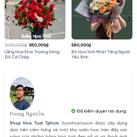
Giá
Giá
1,000,000
₫
850,000
₫
580,000
₫
gốc
hiện
Lẵng Hoa Khai Trương Hồng
Bó Hoa Sinh Nhật Tặng Người
Đỏ Cá Chép
Yêu Xinh
là:
tại
1,000,000₫.
là:
850,000₫.
Đã kiểm duyệt nội dung
Poong Nguyễn
Shop Hoa Tươi Tphcm
Vuonhoatuoi.vn được xây dựng
dựa trên cảm hứng về một khu vườn hoa tràn đầy sức
sống của những bông hoa tươi đẹp nở rộ và thoải mái