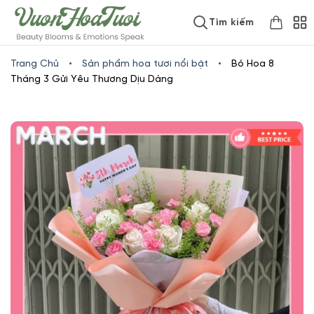
Skip
www.vuonhoatuoi.vn
Tìm kiếm
to
content
Trang Chủ
•
Sản phẩm hoa tươi nổi bật
•
Bó Hoa 8
Tháng 3 Gửi Yêu Thương Dịu Dàng