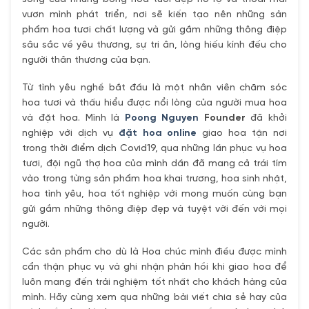
vươn mình phát triển, nơi sẽ kiến tạo nên những sản
phẩm hoa tươi chất lượng và gửi gắm những thông điệp
sâu sắc về yêu thương, sự tri ân, lòng hiếu kính đếu cho
người thân thương của bạn.
Từ tình yêu nghề bắt đầu là một nhân viên chăm sóc
hoa tươi và thấu hiểu được nổi lòng của người mua hoa
và đặt hoa. Mình là
Poong Nguyen
Founder
đã khởi
nghiệp với dịch vụ
đặt hoa online
giao hoa tận nơi
trong thời điểm dịch Covid19, qua những lần phục vụ hoa
tươi, đội ngũ thợ hoa của mình dần đã mang cả trái tím
vào trong từng sản phẩm hoa khai trương, hoa sinh nhật,
hoa tình yêu, hoa tốt nghiệp với mong muốn cùng bạn
gửi gắm những thông điệp đẹp và tuyệt vời đến với mọi
người.
Các sản phẩm cho dù là Hoa chúc mình điều được mình
cẩn thận phục vụ và ghi nhận phản hồi khi giao hoa để
luôn mang đến trải nghiệm tốt nhất cho khách hàng của
mình. Hãy cùng xem qua những bài viết chia sẻ hay của