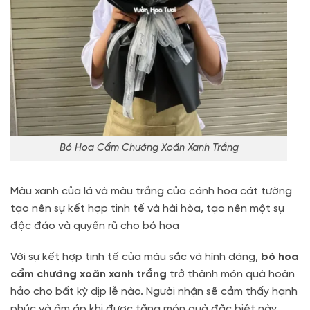
Bó Hoa Cẩm Chướng Xoăn Xanh Trắng
Màu xanh của lá và màu trắng của cánh hoa cát tường
tạo nên sự kết hợp tinh tế và hài hòa, tạo nên một sự
độc đáo và quyến rũ cho bó hoa
Với sự kết hợp tinh tế của màu sắc và hình dáng,
bó hoa
cẩm chướng xoăn xanh trắng
trở thành món quà hoàn
hảo cho bất kỳ dịp lễ nào. Người nhận sẽ cảm thấy hạnh
phúc và ấm áp khi được tặng món quà đặc biệt này.