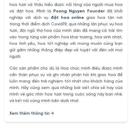
hoa tươi và thấu hiểu được nổi lòng của người mua hoa
và đặt hoa. Mình là
Poong Nguyen
Founder
đã khởi
nghiệp với dịch vụ
đặt hoa online
giao hoa tận nơi
trong thời điểm dịch Covid19, qua những lần phục vụ hoa
tươi, đội ngũ thợ hoa của mình dần đã mang cả trái tím
vào trong từng sản phẩm hoa khai trương, hoa sinh nhật,
hoa tình yêu, hoa tốt nghiệp với mong muốn cùng bạn
gửi gắm những thông điệp đẹp và tuyệt vời đến với mọi
người.
Các sản phẩm cho dù là Hoa chúc mình điều được mình
cẩn thận phục vụ và ghi nhận phản hồi khi giao hoa để
luôn mang đến trải nghiệm tốt nhất cho khách hàng của
mình. Hãy cùng xem qua những bài viết chia sẻ hay của
mình về góc nhìn hoa tươi trong cuộc sống này bạn nhé.
và kết nối cùng mình bên dưới nha!
Xem thêm thông tin →