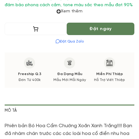
đảm bảo phong cách cắm, tone màu sắc theo mẫu đạt 90%
Xem thêm
(*) Nếu có thay đổi về Hoa phụ và thời gian giao sẽ được
thông báo đến Quý khách hàng xác nhận trước khi cắm hay
Thêm vào giỏ
Đặt ngay
bó.
Đặt Qua Zalo
Bó Hoa Cẩm Chướng Xoăn Xanh Trắng
Freeship Q.3
Đa Dạng Mẫu
Miễn Phí Thiệp
Đơn Từ 400k
Mẫu Mới Mỗi Ngày
Hỗ Trợ Viết Thiệp
MÔ TẢ
Phiên bản Bó Hoa Cẩm Chướng Xoăn Xanh Trắng!!!! Bạn
đã nhàm chán trước các các loài hoa cổ điển nhu hoa