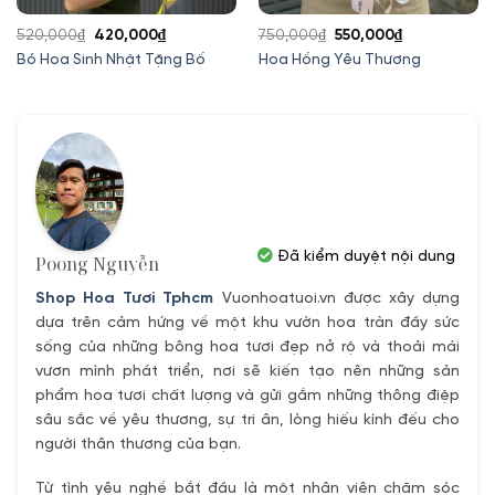
Giá
Giá
Giá
Giá
520,000
₫
420,000
₫
750,000
₫
550,000
₫
gốc
hiện
gốc
hiện
Bó Hoa Sinh Nhật Tặng Bố
Hoa Hồng Yêu Thương
là:
tại
là:
tại
520,000₫.
là:
750,000₫.
là:
420,000₫.
550,000₫.
Đã kiểm duyệt nội dung
Poong Nguyễn
Shop Hoa Tươi Tphcm
Vuonhoatuoi.vn được xây dựng
dựa trên cảm hứng về một khu vườn hoa tràn đầy sức
sống của những bông hoa tươi đẹp nở rộ và thoải mái
vươn mình phát triển, nơi sẽ kiến tạo nên những sản
phẩm hoa tươi chất lượng và gửi gắm những thông điệp
sâu sắc về yêu thương, sự tri ân, lòng hiếu kính đếu cho
người thân thương của bạn.
Từ tình yêu nghề bắt đầu là một nhân viên chăm sóc