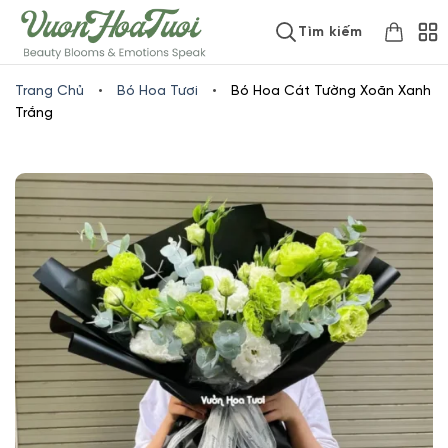
Skip
www.vuonhoatuoi.vn
Tìm kiếm
to
content
Trang Chủ
•
Bó Hoa Tươi
•
Bó Hoa Cát Tường Xoăn Xanh
Trắng