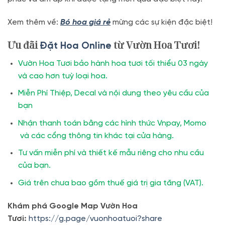
Xem thêm về:
Bó hoa giá rẻ
mừng các sự kiện đặc biệt!
Ưu đãi
từ Vườn Hoa Tươi!
Đặt Hoa Online
Vườn Hoa Tươi bảo hành hoa tươi tối thiểu 03 ngày
và cao hơn tuỳ loại hoa.
Miễn Phí Thiệp, Decal và nội dung theo yêu cầu của
bạn
Nhận thanh toán bằng các hình thức Vnpay, Momo
và các cổng thông tin khác tại cửa hàng.
Tư vấn miễn phí và thiết kế mẫu riêng cho nhu cầu
của bạn.
Giá trên chưa bao gồm thuế giá trị gia tăng (VAT).
Khám phá Google Map Vườn Hoa
Tươi:
https://g.page/vuonhoatuoi?share