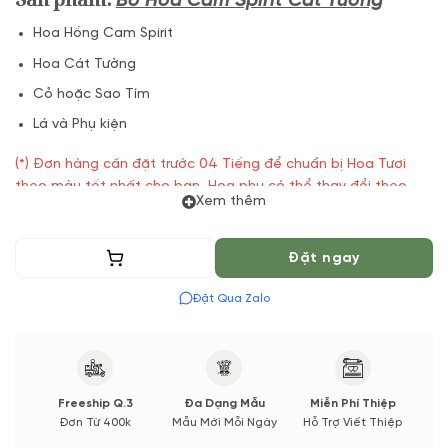
Bó Hoa Cam Spirit Cát Tường
Hoa Hồng Cam Spirit
Hoa Cát Tường
Cỏ hoặc Sao Tím
Lá và Phụ kiện
(*) Đơn hàng cần đặt trước 04 Tiếng để chuẩn bị Hoa Tươi
theo màu tốt nhất cho bạn, Hoa phụ có thể thay đổi theo
Xem thêm
Mùa vụ. Vườn Hoa Tươi đảm bảo phong cách cắm, tone màu
sắc. Nếu có thay đổi về Hoa phụ sẽ được thông báo đến Quý
khách hàng xác nhận trước khi cắm.
Thêm vào giỏ
Đặt ngay
Đặt Qua Zalo
Freeship Q.3
Đa Dạng Mẫu
Miễn Phí Thiệp
Đơn Từ 400k
Mẫu Mới Mỗi Ngày
Hỗ Trợ Viết Thiệp