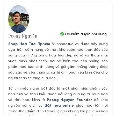
550,000₫.
420,000₫.
Đã kiểm duyệt nội dung
Poong Nguyễn
Shop Hoa Tươi Tphcm
Vuonhoatuoi.vn được xây dựng
dựa trên cảm hứng về một khu vườn hoa tràn đầy sức
sống của những bông hoa tươi đẹp nở rộ và thoải mái
vươn mình phát triển, nơi sẽ kiến tạo nên những sản
phẩm hoa tươi chất lượng và gửi gắm những thông điệp
sâu sắc về yêu thương, sự tri ân, lòng hiếu kính đếu cho
người thân thương của bạn.
Từ tình yêu nghề bắt đầu là một nhân viên chăm sóc
hoa tươi và thấu hiểu được nổi lòng của người mua hoa
và đặt hoa. Mình là
Poong Nguyen
Founder
đã khởi
nghiệp với dịch vụ
đặt hoa online
giao hoa tận nơi
trong thời điểm dịch Covid19, qua những lần phục vụ hoa