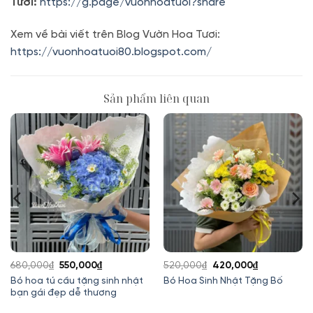
Tươi:
https://g.page/vuonhoatuoi?share
Xem về bài viết trên Blog Vườn Hoa Tươi:
https://vuonhoatuoi80.blogspot.com/
Sản phẩm liên quan
Giá
Giá
Giá
Giá
680,000
₫
550,000
₫
520,000
₫
420,000
₫
gốc
hiện
gốc
hiện
Bó hoa tú cầu tặng sinh nhật
Bó Hoa Sinh Nhật Tặng Bố
bạn gái đẹp dễ thương
là:
tại
là:
tại
680,000₫.
là:
520,000₫.
là: