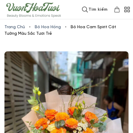
Skip
www.vuonhoatuoi.vn
Tìm kiếm
to
content
Trang Chủ
•
Bó Hoa Hồng
•
Bó Hoa Cam Spirit Cát
Tường Màu Sắc Tươi Trẻ