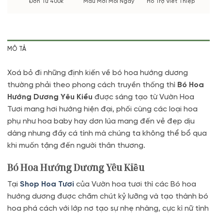
Đơn Từ 400k
Mẫu Mới Mỗi Ngày
Hỗ Trợ Viết Thiệp
MÔ TẢ
Xoá bỏ đi những định kiến về bó hoa hướng dương
thường phải theo phong cách truyền thống thì
Bó Hoa
Hướng Dương Yêu Kiều
được sáng tạo từ Vườn Hoa
Tươi mang hơi hướng hiện đại, phối cùng các loại hoa
phụ như hoa baby hay dơn lúa mang đến vẻ đẹp dịu
dàng nhưng đầy cá tính mà chúng ta không thể bổ qua
khi muốn tặng đến người thân thương.
Bó Hoa Hướng Dương Yêu Kiều
Tại
Shop Hoa Tươi
của Vườn hoa tươi thì các Bó hoa
hướng dương được chăm chút kỷ lưỡng và tạo thành bó
hoa phá cách với lớp nơ tạo sự nhẹ nhàng, cực kì nữ tình