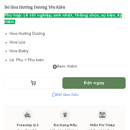
Bó Hoa Hướng Dương Yêu Kiều
Phù hợp: Lễ tốt nghiệp, sinh nhật, thăng chúc, sự kiện, kỷ
niệm.
Hoa Hướng Dương
Hoa Lúa
Hoa Baby
Lá Phụ + Phụ kiện
Xem thêm
(*) Shop hoa tươi với dịch vụ đặt hoa online Vườn Hoa Tươi
đảm bảo phong cách cắm, tone màu sắc.
Thêm vào giỏ
Đặt ngay
Nếu có thay đổi về Hoa phụ và thời gian giao sẽ được thông
Đặt Qua Zalo
báo đến Quý khách hàng xác nhận trước khi cắm hay bó.
Freeship Q.3
Đa Dạng Mẫu
Miễn Phí Thiệp