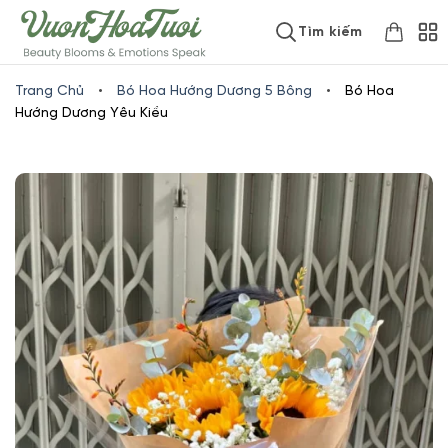
Skip
www.vuonhoatuoi.vn
Tìm kiếm
to
content
Trang Chủ
•
Bó Hoa Hướng Dương 5 Bông
•
Bó Hoa
Hướng Dương Yêu Kiều