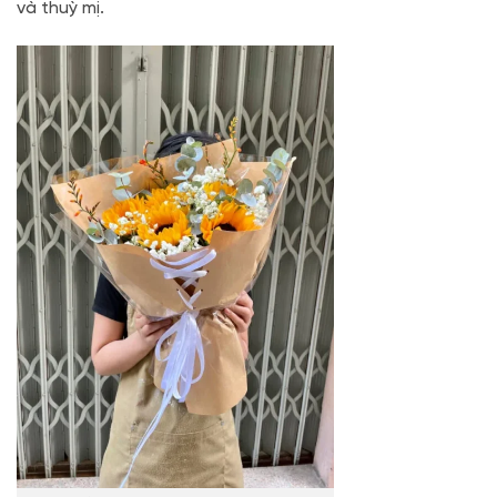
và thuỳ mị.