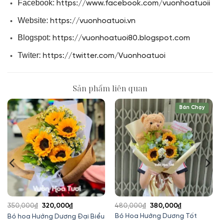
Facebook:
https://www.facebook.com/vuonhoatuoii
Website:
https://vuonhoatuoi.vn
Blogspot:
https://vuonhoatuoi80.blogspot.com
Twiter:
https://twitter.com/Vuonhoatuoi
Sản phẩm liên quan
Bán Chạy
Giá
Giá
Giá
Giá
350,000
₫
320,000
₫
480,000
₫
380,000
₫
gốc
hiện
gốc
hiện
Bó Hoa Hướng Dương Tốt
Bó hoa Hướng Dương Đại Biểu