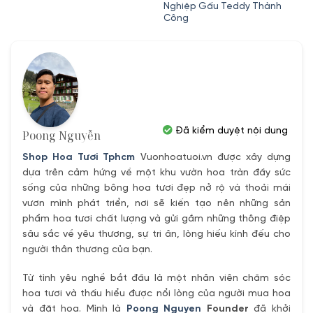
Nghiệp Gấu Teddy Thành
là:
tại
là:
tại
Công
350,000₫.
là:
480,000₫.
là:
320,000₫.
380,000₫.
Đã kiểm duyệt nội dung
Poong Nguyễn
Shop Hoa Tươi Tphcm
Vuonhoatuoi.vn được xây dựng
dựa trên cảm hứng về một khu vườn hoa tràn đầy sức
sống của những bông hoa tươi đẹp nở rộ và thoải mái
vươn mình phát triển, nơi sẽ kiến tạo nên những sản
phẩm hoa tươi chất lượng và gửi gắm những thông điệp
sâu sắc về yêu thương, sự tri ân, lòng hiếu kính đếu cho
người thân thương của bạn.
Từ tình yêu nghề bắt đầu là một nhân viên chăm sóc
hoa tươi và thấu hiểu được nổi lòng của người mua hoa
và đặt hoa. Mình là
Poong Nguyen
Founder
đã khởi