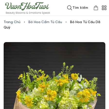
Skip
www.vuonhoatuoi.vn
Tìm kiếm
to
content
Trang Chủ
•
Bó Hoa Cẩm Tú Cầu
•
Bó Hoa Tú Cầu Dã
Quỳ