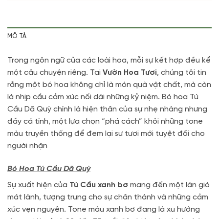
MÔ TẢ
Trong ngôn ngữ của các loài hoa, mỗi sự kết hợp đều kể
một câu chuyện riêng. Tại
Vườn Hoa Tươi
, chúng tôi tin
rằng một bó hoa không chỉ là món quà vật chất, mà còn
là nhịp cầu cảm xúc nối dài những kỷ niệm
. Bó hoa Tú
Cầu Dã Quỳ chính là hiện thân của sự nhẹ nhàng nhưng
đầy cá tính, một lựa chọn “phá cách” khỏi những tone
màu truyền thống để đem lại sự tươi mới tuyệt đối cho
người nhận
Bó Hoa Tú Cầu Dã Quỳ
Sự xuất hiện của
Tú Cầu xanh bơ
mang đến một làn gió
mát lành, tượng trưng cho sự chân thành và những cảm
xúc vẹn nguyên
. Tone màu xanh bơ đang là xu hướng