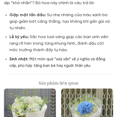
dịp “khó nhằn”? Bó hoa này chính là câu trả lời:
Gặp mặt lần đầu:
Sự nhẹ nhàng của màu xanh bơ
giúp giảm bớt căng thẳng, tạo không khí gần gũi và
tự nhiên
.
Lễ kỷ yếu:
Sắc hoa tươi sáng giúp các bạn sinh viên
rạng rỡ hơn trong từng khung hình, đánh dấu cột
mốc trưởng thành đầy tự hào
.
Sinh nhật:
Một món quà “vừa vặn” về ý nghĩa và đẳng
cấp, phù hợp tặng bạn bè hay người thân yêu
Sản phẩm liên quan