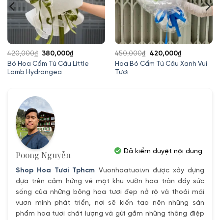
Giá
Giá
Giá
Giá
420,000
₫
380,000
₫
450,000
₫
420,000
₫
gốc
hiện
gốc
hiện
Bó Hoa Cẩm Tú Cầu Little
Hoa Bó Cẩm Tú Cầu Xanh Vui
Lamb Hydrangea
Tươi
là:
tại
là:
tại
420,000₫.
là:
450,000₫.
là:
380,000₫.
420,000₫.
Đã kiểm duyệt nội dung
Poong Nguyễn
Shop Hoa Tươi Tphcm
Vuonhoatuoi.vn được xây dựng
dựa trên cảm hứng về một khu vườn hoa tràn đầy sức
sống của những bông hoa tươi đẹp nở rộ và thoải mái
vươn mình phát triển, nơi sẽ kiến tạo nên những sản
phẩm hoa tươi chất lượng và gửi gắm những thông điệp