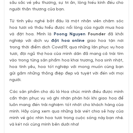
sâu sắc về yêu thương, sự tri ân, lòng hiếu kính đếu cho
người thân thương của bạn.
Từ tình yêu nghề bắt đầu là một nhân viên chăm sóc
hoa tươi và thấu hiểu được nổi lòng của người mua hoa
và đặt hoa. Mình là
Poong Nguyen
Founder
đã khởi
nghiệp với dịch vụ
đặt hoa online
giao hoa tận nơi
trong thời điểm dịch Covid19, qua những lần phục vụ hoa
tươi, đội ngũ thợ hoa của mình dần đã mang cả trái tím
vào trong từng sản phẩm hoa khai trương, hoa sinh nhật,
hoa tình yêu, hoa tốt nghiệp với mong muốn cùng bạn
gửi gắm những thông điệp đẹp và tuyệt vời đến với mọi
người.
Các sản phẩm cho dù là Hoa chúc mình điều được mình
cẩn thận phục vụ và ghi nhận phản hồi khi giao hoa để
luôn mang đến trải nghiệm tốt nhất cho khách hàng của
mình. Hãy cùng xem qua những bài viết chia sẻ hay của
mình về góc nhìn hoa tươi trong cuộc sống này bạn nhé.
và kết nối cùng mình bên dưới nha!