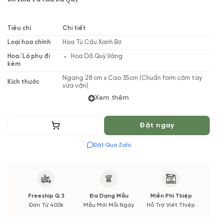
Tiêu chí
Chi tiết
Loại hoa chính
Hoa Tú Cầu Xanh Bơ
Hoa/Lá phụ đi
Hoa Dã Quỳ Vàng
kèm
Ngang 28 cm x Cao 35cm (Chuẩn form cầm tay
Kích thước
vừa vặn)
Xem thêm
Phong cách
Bó hoa phong cách Hàn Quốc hiện đại, layering
thiết kế
nhiều lớp giấy
Phù hợp cho
Thêm vào giỏ
Đặt ngay
Sinh nhật, Kỷ Niệm, Hẹn Hò, Tỏ Tình, Yêu Thương
các dịp
Thiết kế bởi
Vườn Hoa Tươi
Đặt Qua Zalo
(*) Shop hoa tươi với dịch vụ đặt hoa online Vườn Hoa Tươi
đảm bảo phong cách cắm, tone màu sắc. Nếu có thay đổi về
Hoa phụ và thời gian giao sẽ được thông báo đến Quý khách
hàng xác nhận trước khi cắm hay bó.
Freeship Q.3
Đa Dạng Mẫu
Miễn Phí Thiệp
Đơn Từ 400k
Mẫu Mới Mỗi Ngày
Hỗ Trợ Viết Thiệp