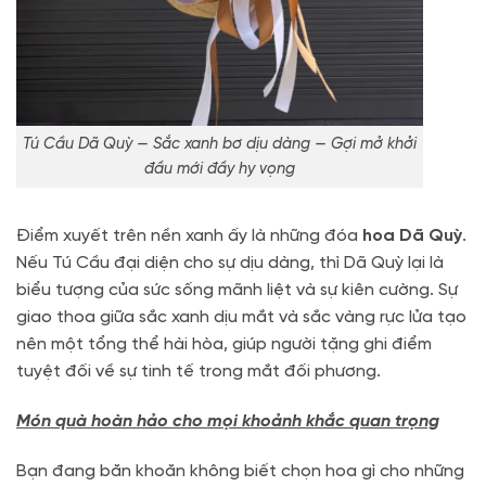
Tú Cầu Dã Quỳ — Sắc xanh bơ dịu dàng — Gợi mở khởi
đầu mới đầy hy vọng
Điểm xuyết trên nền xanh ấy là những đóa
hoa Dã Quỳ
.
Nếu Tú Cầu đại diện cho sự dịu dàng, thì Dã Quỳ lại là
biểu tượng của sức sống mãnh liệt và sự kiên cường
. Sự
giao thoa giữa sắc xanh dịu mắt và sắc vàng rực lửa tạo
nên một tổng thể hài hòa, giúp người tặng ghi điểm
tuyệt đối về sự tinh tế trong mắt đối phương.
Món quà hoàn hảo cho mọi khoảnh khắc quan trọng
Bạn đang băn khoăn không biết chọn hoa gì cho những