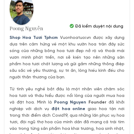
Đã kiểm duyệt nội dung
Poong Nguyễn
Shop Hoa Tươi Tphcm
Vuonhoatuoi.vn được xây dựng
dựa trên cảm hứng về một khu vườn hoa tràn đầy sức
sống của những bông hoa tươi đẹp nở rộ và thoải mái
vươn mình phát triển, nơi sẽ kiến tạo nên những sản
phẩm hoa tươi chất lượng và gửi gắm những thông điệp
sâu sắc về yêu thương, sự tri ân, lòng hiếu kính đếu cho
người thân thương của bạn.
Từ tình yêu nghề bắt đầu là một nhân viên chăm sóc
hoa tươi và thấu hiểu được nổi lòng của người mua hoa
và đặt hoa. Mình là
Poong Nguyen
Founder
đã khởi
nghiệp với dịch vụ
đặt hoa online
giao hoa tận nơi
trong thời điểm dịch Covid19, qua những lần phục vụ hoa
tươi, đội ngũ thợ hoa của mình dần đã mang cả trái tím
vào trong từng sản phẩm hoa khai trương, hoa sinh nhật,