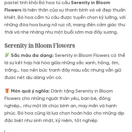
pastel tinh khôi Bó hoa tú cầu
Serenity in Bloom
Flowers
là hiện thân của sự thanh bình và vẻ đẹp thuần
khiết. Bó hoa cẩm tú cầu được tuyển chọn kỹ lưỡng, với
những đóa hoa bung nở rực rỡ, mang đến cảm giác thư
thái và nhẹ nhàng như một buổi sớm mai đầy sương.
Serenity in Bloom Flowers
Sắc màu đa dạng:
Serenity in Bloom Flowers có thể
là sự kết hợp hài hòa giữa những sắc xanh, hồng, tím,
trắng… tạo nên bức tranh đầy màu sắc nhưng vẫn giữ
được nét dịu dàng vốn có.
Món quà ý nghĩa:
Dành tặng Serenity in Bloom
Flowers cho những người thân yêu, bạn bè, đồng
nghiệp… như một lời chúc bình an, may mắn và hạnh
phúc. Bó hoa cũng là lựa chọn hoàn hảo cho những dịp
đặc biệt như sinh nhật, kỷ niệm, tốt nghiệp