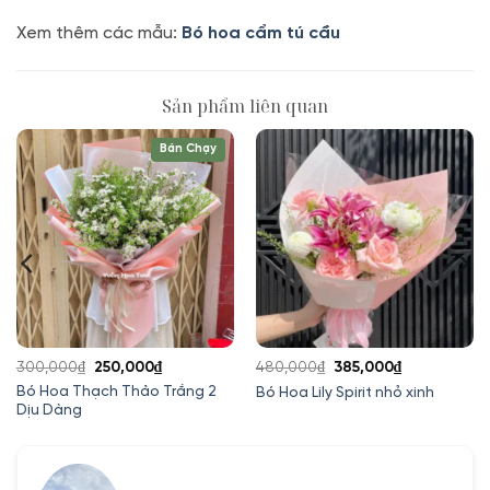
Xem thêm các mẫu:
Bó hoa cẩm tú cầu
Sản phẩm liên quan
Bán Chạy
Giá
Giá
Giá
Giá
300,000
₫
250,000
₫
480,000
₫
385,000
₫
gốc
hiện
gốc
hiện
Bó Hoa Thạch Thảo Trắng 2
Bó Hoa Lily Spirit nhỏ xinh
Dịu Dàng
là:
tại
là:
tại
300,000₫.
là:
480,000₫.
là:
250,000₫.
385,000₫.