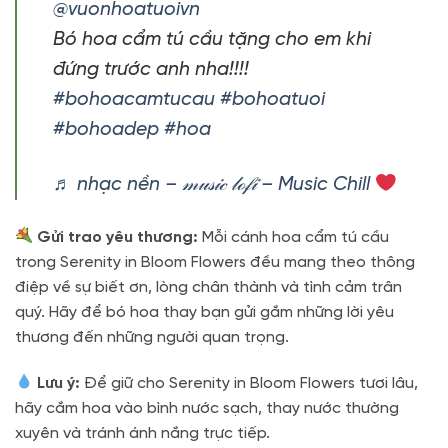
@vuonhoatuoivn
Bó hoa cẩm tú cầu tặng cho em khi
đứng trước anh nha!!!!
#bohoacamtucau
#bohoatuoi
#bohoadep
#hoa
♬ nhạc nền – 𝓂𝓊𝓈𝒾𝒸 𝓁ℴ𝒻𝒾 – Music Chill
Gửi trao yêu thương:
Mỗi cánh hoa cẩm tú cầu
trong Serenity in Bloom Flowers đều mang theo thông
điệp về sự biết ơn, lòng chân thành và tình cảm trân
quý. Hãy để bó hoa thay bạn gửi gắm những lời yêu
thương đến những người quan trọng.
Lưu ý:
Để giữ cho Serenity in Bloom Flowers tươi lâu,
hãy cắm hoa vào bình nước sạch, thay nước thường
xuyên và tránh ánh nắng trực tiếp.