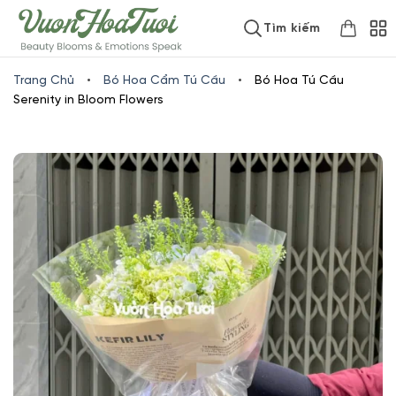
Skip
www.vuonhoatuoi.vn
Tìm kiếm
to
content
Trang Chủ
•
Bó Hoa Cẩm Tú Cầu
•
Bó Hoa Tú Cầu
Serenity in Bloom Flowers