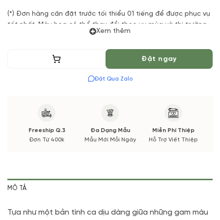
(*) Đơn hàng cần đặt trước tối thiểu 01 tiếng để được phục vụ
tốt nhất. Màu hoa có thể thay đổi theo vụ mùa và thị trường.
Xem thêm
Các thông tin thay đổi sẽ được cập nhật trước và xác nhận từ
Quý khách hàng.
Thêm vào giỏ
Đặt ngay
Đặt Qua Zalo
Freeship Q.3
Đa Dạng Mẫu
Miễn Phí Thiệp
Đơn Từ 400k
Mẫu Mới Mỗi Ngày
Hỗ Trợ Viết Thiệp
MÔ TẢ
Tựa như một bản tình ca dịu dàng giữa những gam màu