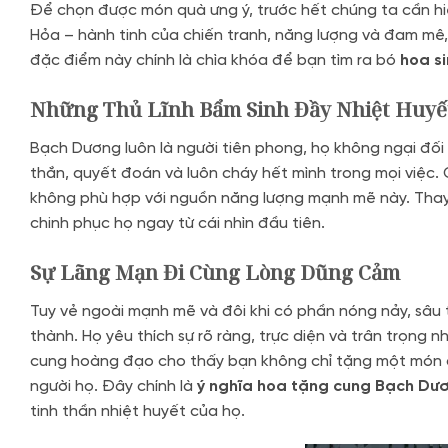
Để chọn được món quà ưng ý, trước hết chúng ta cần hiể
Hỏa – hành tinh của chiến tranh, năng lượng và đam mê,
đặc điểm này chính là chìa khóa để bạn tìm ra bó
hoa s
Những Thủ Lĩnh Bẩm Sinh Đầy Nhiệt Huyế
Bạch Dương luôn là người tiên phong, họ không ngại đối 
thắn, quyết đoán và luôn cháy hết mình trong mọi việc. C
không phù hợp với nguồn năng lượng mạnh mẽ này. Thay 
chinh phục họ ngay từ cái nhìn đầu tiên.
Sự Lãng Mạn Đi Cùng Lòng Dũng Cảm
Tuy vẻ ngoài mạnh mẽ và đôi khi có phần nóng nảy, sâ
thành. Họ yêu thích sự rõ ràng, trực diện và trân trọng
cung hoàng đạo cho thấy bạn không chỉ tặng một món q
người họ. Đây chính là
ý nghĩa hoa tặng cung Bạch Dư
tinh thần nhiệt huyết của họ.