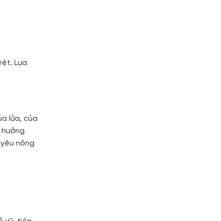
rệt. Lựa
a lửa, của
g hưởng
 yêu nồng