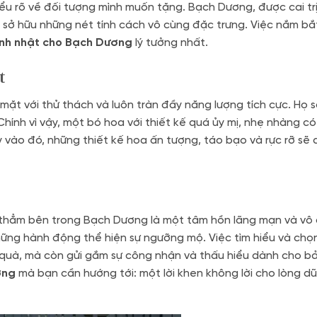
u rõ về đối tượng mình muốn tặng. Bạch Dương, được cai trị
 sở hữu những nét tính cách vô cùng đặc trưng. Việc nắm b
inh nhật cho Bạch Dương
lý tưởng nhất.
t
mặt với thử thách và luôn tràn đầy năng lượng tích cực. Họ
hính vì vậy, một bó hoa với thiết kế quá ủy mị, nhẹ nhàng có
vào đó, những thiết kế hoa ấn tượng, táo bạo và rực rỡ sẽ
u thẳm bên trong Bạch Dương là một tâm hồn lãng mạn và vô
 những hành động thể hiện sự ngưỡng mộ. Việc tìm hiểu và ch
uà, mà còn gửi gắm sự công nhận và thấu hiểu dành cho b
ơng
mà bạn cần hướng tới: một lời khen không lời cho lòng d