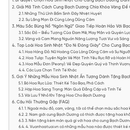
Bí Quyết Chọn Hoa Sinh Nhật Cho Cung Bạch Dương Đán
Giải Mã Tính Cách Cung Bạch Dương Chìa Khóa Vàng Để
Những Thủ Lĩnh Bẩm Sinh Đầy Nhiệt Huyết
Sự Lãng Mạn Đi Cùng Lòng Dũng Cảm
Màu Sắc Bùng Nổ “Ngôn Ngữ” Giao Tiếp Hoàn Hảo Với Bạ
Sắc Đỏ – Biểu Tượng Của Đam Mê, May Mắn và Quyền Lự
Vàng và Cam Mang Nguồn Năng Lượng Tươi Vui và Sáng
Top Loài Hoa Sinh Nhật “Đo Ni Đóng Giày” Cho Cung Bạ
Hoa Hồng Đỏ: Nữ Hoàng Của Lòng Dũng Cảm và Sự Ngư
Hoa Tulip: Tuyên Ngôn Về Một Tình Yêu Rực Rỡ và Hoàn 
Hoa Mẫu Đơn (Peony): Vẻ Đẹp Quyền Quý và Thịnh Vượn
Các Lựa Chọn Tinh Tế Khác
Gợi Ý Những Mẫu Hoa Sinh Nhật Ấn Tượng Dành Tặng Bạ
Bó Hoa Rực Lửa: Thiết Kế Táo Bạo, Phá Cách
Hộp Hoa Sang Trọng: Món Quà Đẳng Cấp và Tinh Tế
Vài Lưu Ý Nhỏ Khi Tặng Hoa Cho Bạch Dương
Câu Hỏi Thường Gặp (FAQ)
1. Ngoài màu đỏ, cam, vàng, tôi có thể chọn màu sắc ho
2. Nam giới cung Bạch Dương có thích được tặng hoa k
3. Nên tặng kèm món quà gì với hoa cho cung Bạch Dươ
4. Vuonhoatuoi.vn có những mẫu hoa nào được thiết kế