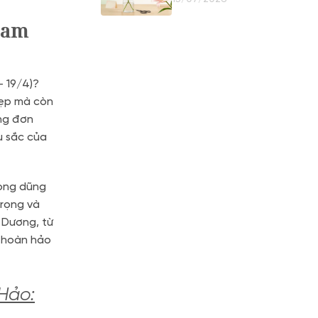
Giữ Nụ
Đam
– 19/4)?
đẹp mà còn
ng đơn
u sắc của
lòng dũng
rọng và
 Dương, từ
 hoàn hảo
Hảo: