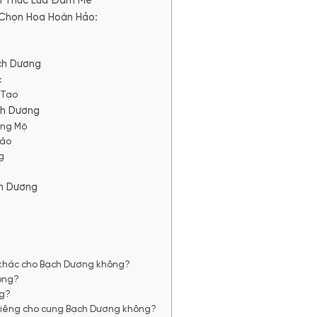
h Thức Lửa Đam Mê
 Chọn Hoa Hoàn Hảo:
ch Dương
c
 Tạo
ch Dương
ỡng Mộ
Hảo
g
ch Dương
a khác cho Bạch Dương không?
hông?
ng?
 riêng cho cung Bạch Dương không?