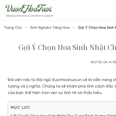
Skip
www.vuonhoatuoi.vn
to
content
Trang Chủ
•
Kinh Nghiệm Tặng Hoa
•
Gợi Ý Chọn Hoa Sinh
Gợi Ý Chọn Hoa Sinh Nhật C
POSTED ON
31/0
Bài viết này từ đội ngũ Vuonhoatuoi.vn sẽ là cẩm nang c
tượng và ý nghĩa. Chúng ta sẽ khám phá tính cách đặc
của bạn thể hiện trọn vẹn sự tinh tế và thấu hiểu.
MỤC LỤC