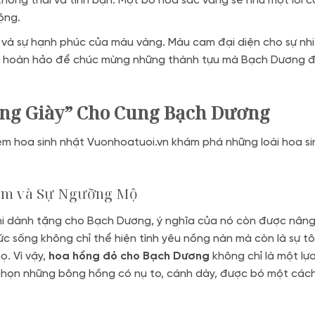
thông thái và tình bạn. Một bó hoa sắc vàng sẽ như một lời cổ
ộng.
và sự hạnh phúc của màu vàng. Màu cam đại diện cho sự nhiệ
ọn hoàn hảo để chúc mừng những thành tựu mà Bạch Dương 
óng Giày” Cho Cung Bạch Dương
ệm hoa sinh nhật Vuonhoatuoi.vn khám phá những loài hoa si
ảm và Sự Ngưỡng Mộ
khi dành tặng cho Bạch Dương, ý nghĩa của nó còn được nâng
 sống không chỉ thể hiện tình yêu nồng nàn mà còn là sự tô
ọ. Vì vậy,
hoa hồng đỏ cho Bạch Dương
không chỉ là một lự
 chọn những bông hồng có nụ to, cánh dày, được bó một các