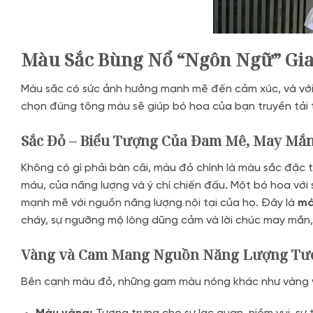
Màu Sắc Bùng Nổ “Ngôn Ngữ” Gia
Màu sắc có sức ảnh hưởng mạnh mẽ đến cảm xúc, và với m
chọn đúng tông màu sẽ giúp bó hoa của bạn truyền tải
Sắc Đỏ – Biểu Tượng Của Đam Mê, May Mắ
Không có gì phải bàn cãi, màu đỏ chính là màu sắc đặc
máu, của năng lượng và ý chí chiến đấu. Một bó hoa với
mạnh mẽ với nguồn năng lượng nội tại của họ. Đây là
mà
cháy, sự ngưỡng mộ lòng dũng cảm và lời chúc may mắn,
Vàng và Cam Mang Nguồn Năng Lượng Tươi
Bên cạnh màu đỏ, những gam màu nóng khác như vàng và