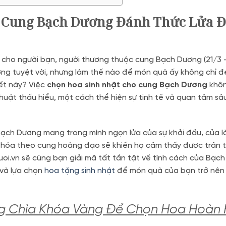
ho Cung Bạch Dương Đánh Thức Lửa 
 cho người bạn, người thương thuộc cung Bạch Dương (21/3 
ưởng tuyệt vời, nhưng làm thế nào để món quà ấy không chỉ 
yết này? Việc
chọn hoa sinh nhật cho cung Bạch Dương
khô
huật thấu hiểu, một cách thể hiện sự tinh tế và quan tâm sâ
ạch Dương mang trong mình ngọn lửa của sự khởi đầu, của 
hóa theo cung hoàng đạo sẽ khiến họ cảm thấy được trân t
uoi.vn sẽ cùng bạn giải mã tất tần tật về tính cách của Bạch
 và lựa chọn
hoa tặng sinh nhật
để món quà của bạn trở nên
ng Chìa Khóa Vàng Để Chọn Hoa Hoàn 