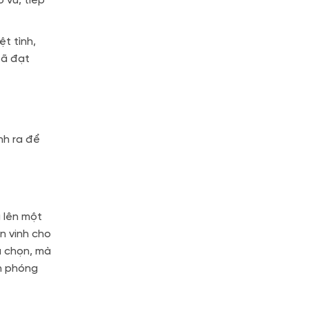
 vũ, tiếp
t tình,
đã đạt
nh ra để
 lên một
n vinh cho
a chọn, mà
h phóng