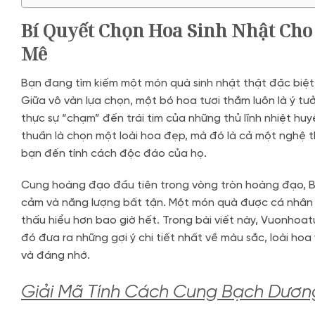
Bí Quyết Chọn Hoa Sinh Nhật C
Mê
Bạn đang tìm kiếm một món quà sinh nhật thật đặc biệt
Giữa vô vàn lựa chọn, một bó hoa tươi thắm luôn là ý t
thực sự “chạm” đến trái tim của những thủ lĩnh nhiệt hu
thuần là chọn một loài hoa đẹp, mà đó là cả một nghệ t
bạn đến tính cách độc đáo của họ.
Cung hoàng đạo đầu tiên trong vòng tròn hoàng đạo, B
cảm và năng lượng bất tận. Một món quà được cá nhân 
thấu hiểu hơn bao giờ hết. Trong bài viết này, Vuonhoat
đó đưa ra những gợi ý chi tiết nhất về màu sắc, loài hoa
và đáng nhớ.
Giải Mã Tính Cách Cung Bạch Dươ