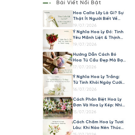
Bài Viết Nổi Bật
Hoa Calla Lily Là Gì? Sự
Thật Ít Người Biết Về
Loài Hoa Đẹp Này
19/07/2026
Ý Nghĩa Hoa Ly Đỏ: Tình
Yêu Mãnh Liệt & Thịnh
Vượng
19/07/2026
Hướng Dẫn Cách Bó
Hoa Tú Cầu Đẹp Mà Bạn
Cần Khám Phá
17/07/2026
Ý Nghĩa Hoa Ly Trắng:
Từ Tinh Khôi Ngày Cưới
Đến Trang Trọng Trong
16/07/2026
Tang Lễ
Cách Phân Biệt Hoa Ly
Đơn Và Hoa Ly Kép: Nhìn
Cánh Là Biết Ngay
15/07/2026
Cách Chăm Hoa Ly Tươi
Lâu: Khi Nào Nên Thúc
Nở Nhanh, Khi Nào Nên
15/07/2026