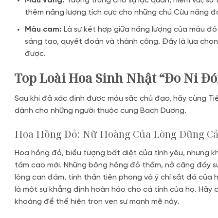
Màu vàng:
Tượng trưng cho sự lạc quan, niềm vui, sự 
thêm năng lượng tích cực cho những chú Cừu năng đ
Màu cam:
Là sự kết hợp giữa năng lượng của màu đỏ 
sáng tạo, quyết đoán và thành công. Đây là lựa ch
được.
Top Loài Hoa Sinh Nhật “Đo Ni Đ
Sau khi đã xác định được màu sắc chủ đạo, hãy cùng Ti
dành cho những người thuộc cung Bạch Dương.
Hoa Hồng Đỏ: Nữ Hoàng Của Lòng Dũng C
Hoa hồng đỏ, biểu tượng bất diệt của tình yêu, nhưng 
tầm cao mới. Những bông hồng đỏ thắm, nở căng đầy sức
lòng can đảm, tinh thần tiên phong và ý chí sắt đá của h
là một sự khẳng định hoàn hảo cho cá tính của họ. Hãy
khoáng để thể hiện trọn vẹn sự mạnh mẽ này.