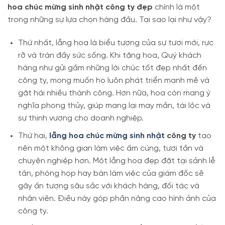
hoa chúc mừng sinh nhật công ty đẹp
chính là một
trong những sự lựa chọn hàng đầu. Tại sao lại như vậy?
Thứ nhất, lẵng hoa là biểu tượng của sự tươi mới, rực
rỡ và tràn đầy sức sống. Khi tặng hoa, Quý khách
hàng như gửi gắm những lời chúc tốt đẹp nhất đến
công ty, mong muốn họ luôn phát triển mạnh mẽ và
gặt hái nhiều thành công. Hơn nữa, hoa còn mang ý
nghĩa phong thủy, giúp mang lại may mắn, tài lộc và
sự thịnh vượng cho doanh nghiệp.
Thứ hai,
lẵng hoa chúc mừng sinh nhật
công ty
tạo
nên một không gian làm việc ấm cúng, tươi tắn và
chuyên nghiệp hơn. Một lẵng hoa đẹp đặt tại sảnh lễ
tân, phòng họp hay bàn làm việc của giám đốc sẽ
gây ấn tượng sâu sắc với khách hàng, đối tác và
nhân viên. Điều này góp phần nâng cao hình ảnh của
công ty.