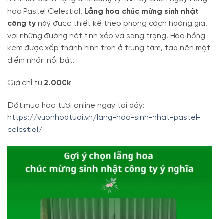
hoa Pastel Celestial.
Lẵng hoa chúc mừng sinh nhật
công ty
này được thiết kế theo phong cách hoàng gia,
với những đường nét tinh xảo và sang trọng. Hoa hồng
kem được xếp thành hình tròn ở trung tâm, tạo nên một
điểm nhấn nổi bật.
Giá chỉ từ
2.000k
Đặt mua hoa tươi online ngay tại đây:
https://vuonhoatuoi.vn/lang-hoa-sinh-nhat-pastel-
celestial/