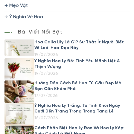
Mẹo Vặt
Ý Nghĩa Về Hoa
Bài Viết Nổi Bật
Hoa Calla Lily Là Gì? Sự Thật Ít Người Biết
Về Loài Hoa Đẹp Này
19/07/2026
Ý Nghĩa Hoa Ly Đỏ: Tình Yêu Mãnh Liệt &
Thịnh Vượng
19/07/2026
Hướng Dẫn Cách Bó Hoa Tú Cầu Đẹp Mà
Bạn Cần Khám Phá
17/07/2026
Ý Nghĩa Hoa Ly Trắng: Từ Tinh Khôi Ngày
Cưới Đến Trang Trọng Trong Tang Lễ
16/07/2026
Cách Phân Biệt Hoa Ly Đơn Và Hoa Ly Kép:
Nhìn Cánh Là Biết Ngay