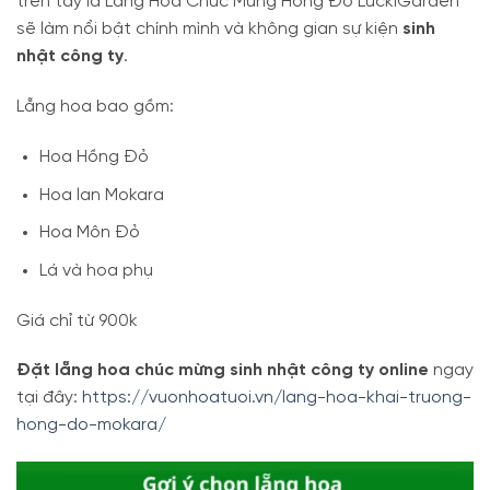
trên tay là Lẵng Hoa Chúc Mừng Hồng Đỏ LuckiGarden
sẽ làm nổi bật chính mình và không gian sự kiện
sinh
nhật công ty
.
Lẵng hoa bao gồm:
Hoa Hồng Đỏ
Hoa lan Mokara
Hoa Môn Đỏ
Lá và hoa phụ
Giá chỉ từ 900k
Đặt lẵng hoa chúc mừng sinh nhật công ty online
ngay
tại đây:
https://vuonhoatuoi.vn/lang-hoa-khai-truong-
hong-do-mokara/