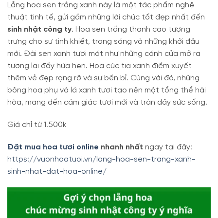
Lẵng hoa sen trắng xanh này là một tác phẩm nghệ
thuật tinh tế, gửi gắm những lời chúc tốt đẹp nhất đến
sinh nhật công ty
. Hoa sen trắng thanh cao tượng
trưng cho sự tinh khiết, trong sáng và những khởi đầu
mới. Đài sen xanh tươi mát như những cánh cửa mở ra
tương lai đầy hứa hẹn. Hoa cúc tia xanh điểm xuyết
thêm vẻ đẹp rạng rỡ và sự bền bỉ. Cùng với đó, những
bông hoa phụ và lá xanh tươi tạo nên một tổng thể hài
hòa, mang đến cảm giác tươi mới và tràn đầy sức sống.
Giá chỉ từ 1.500k
Đặt mua hoa tươi online
nhanh nhất
ngay tại đây:
https://vuonhoatuoi.vn/lang-hoa-sen-trang-xanh-
sinh-nhat-dat-hoa-online/