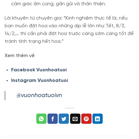
cảm giác ấm cúng, gần gũi và thân thiện.
Lời khuyên từ chuyên gia: “Kinh nghiệm thực tế là, nếu
bạn muốn đặt hoa vào những dịp lễ lớn như Tết, 8/3,
14/2,… thì cần phải đặt hoa trước càng sớm càng tốt để
tránh tình trạng hết hoa.”
Xem thêm về
Facebook Vuonhoatuoi
Instagram Vuonhoatuoi
@vuonhoatuoivn