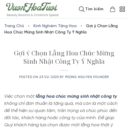
Skip
www.vuonhoatuoi.vn
Tìm kiếm
to
content
Trang Chủ
•
Kinh Nghiệm Tặng Hoa
•
Gợi ý Chọn Lẵng
Hoa Chúc Mừng Sinh Nhật Công Ty Ý Nghĩa
Gợi ý Chọn Lẵng Hoa Chúc Mừng
Sinh Nhật Công Ty Ý Nghĩa
POSTED ON
23/02/2025
BY
POONG NGUYEN FOUNDER
Việc chọn một
lẵng hoa chúc mừng sinh nhật công ty
không chỉ đơn thuần là tặng quà, mà còn là một cách
để thể hiện sự quan tâm, trân trọng và chúc phúc đến
đối tác, khách hàng hoặc công ty của mình. Để giúp
Quý khách hàng lựa chọn được một lẵng hoa thật ý