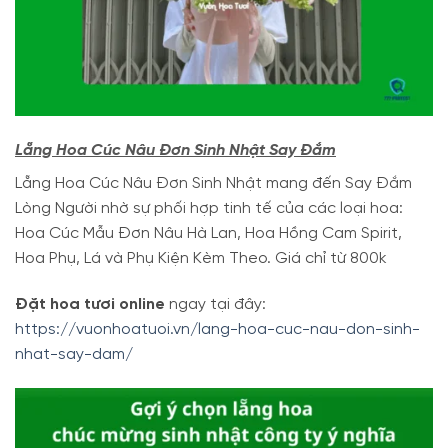
Lẵng Hoa Cúc Nâu Đơn Sinh Nhật Say Đắm
Lẵng Hoa Cúc Nâu Đơn Sinh Nhật mang đến Say Đắm
Lòng Người nhờ sự phối hợp tinh tế của các loại hoa:
Hoa Cúc Mẫu Đơn Nâu Hà Lan, Hoa Hồng Cam Spirit,
Hoa Phụ, Lá và Phụ Kiện Kèm Theo.
Giá chỉ từ 800k
Đặt hoa tươi online
ngay tại đây:
https://vuonhoatuoi.vn/lang-hoa-cuc-nau-don-sinh-
nhat-say-dam/