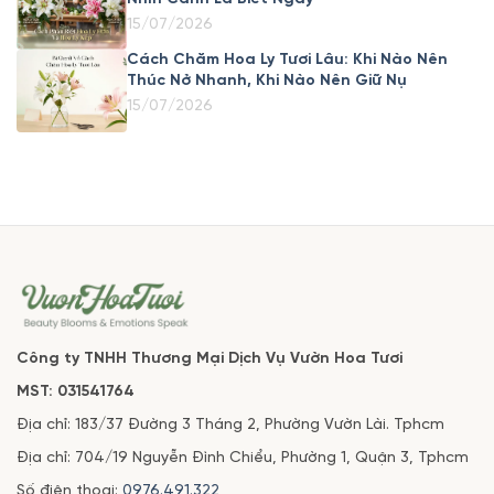
15/07/2026
Cách Chăm Hoa Ly Tươi Lâu: Khi Nào Nên
Thúc Nở Nhanh, Khi Nào Nên Giữ Nụ
15/07/2026
Công ty TNHH Thương Mại Dịch Vụ Vườn Hoa Tươi
MST: 031541764
Địa chỉ: 183/37 Đường 3 Tháng 2, Phường Vườn Lài. Tphcm
Địa chỉ: 704/19 Nguyễn Đình Chiểu, Phường 1, Quận 3, Tphcm
Số điện thoại:
0976.491.322