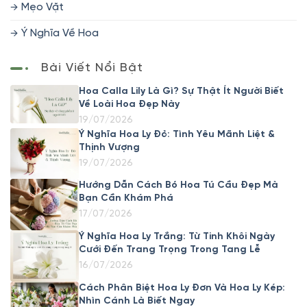
Mẹo Vặt
Ý Nghĩa Về Hoa
Bài Viết Nổi Bật
Hoa Calla Lily Là Gì? Sự Thật Ít Người Biết
Về Loài Hoa Đẹp Này
19/07/2026
Ý Nghĩa Hoa Ly Đỏ: Tình Yêu Mãnh Liệt &
Thịnh Vượng
19/07/2026
Hướng Dẫn Cách Bó Hoa Tú Cầu Đẹp Mà
Bạn Cần Khám Phá
17/07/2026
Ý Nghĩa Hoa Ly Trắng: Từ Tinh Khôi Ngày
Cưới Đến Trang Trọng Trong Tang Lễ
16/07/2026
Cách Phân Biệt Hoa Ly Đơn Và Hoa Ly Kép:
Nhìn Cánh Là Biết Ngay