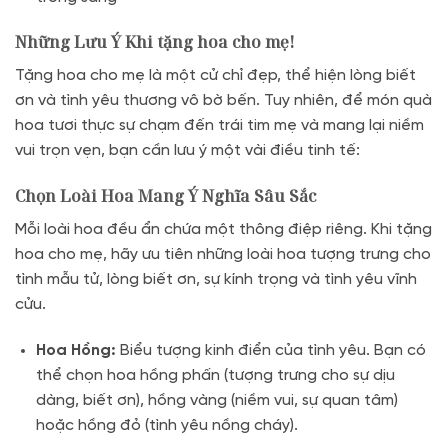
Những Lưu Ý Khi tặng hoa cho mẹ!
Tặng hoa cho mẹ là một cử chỉ đẹp, thể hiện lòng biết
ơn và tình yêu thương vô bờ bến. Tuy nhiên, để món quà
hoa tươi thực sự chạm đến trái tim mẹ và mang lại niềm
vui trọn vẹn, bạn cần lưu ý một vài điều tinh tế:
Chọn Loài Hoa Mang Ý Nghĩa Sâu Sắc
Mỗi loài hoa đều ẩn chứa một thông điệp riêng. Khi tặng
hoa cho mẹ, hãy ưu tiên những loài hoa tượng trưng cho
tình mẫu tử, lòng biết ơn, sự kính trọng và tình yêu vĩnh
cửu.
Hoa Hồng:
Biểu tượng kinh điển của tình yêu. Bạn có
thể chọn hoa hồng phấn (tượng trưng cho sự dịu
dàng, biết ơn), hồng vàng (niềm vui, sự quan tâm)
hoặc hồng đỏ (tình yêu nồng cháy).