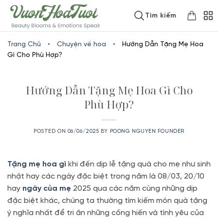
Skip
www.vuonhoatuoi.vn
Tìm kiếm
to
content
Trang Chủ
•
Chuyện về hoa
•
Hướng Dẫn Tặng Mẹ Hoa
Gì Cho Phù Hợp?
Hướng Dẫn Tặng Mẹ Hoa Gì Cho
Phù Hợp?
POSTED ON
06/06/2025
BY
POONG NGUYEN FOUNDER
Tặng mẹ hoa gì
khi đến dịp lễ tặng quà cho mẹ như sinh
nhật hay các ngày đặc biệt trong năm là 08/03, 20/10
hay
ngày của mẹ
2025 qua các năm cùng những dịp
đặc biệt khác, chúng ta thường tìm kiếm món quà tặng
ý nghĩa nhất để tri ân những cống hiến và tình yêu của