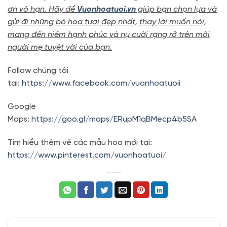
ơn vô hạn. Hãy để
Vuonhoatuoi.vn
giúp bạn chọn lựa và
gửi đi những bó hoa tươi đẹp nhất, thay lời muốn nói,
mang đến niềm hạnh phúc và nụ cười rạng rỡ trên môi
người mẹ tuyệt vời của bạn.
Follow chúng tôi
tại:
https://www.facebook.com/vuonhoatuoii
Google
Maps:
https://goo.gl/maps/ERupM1qBMecp4b5SA
Tìm hiểu thêm về các mẫu hoa mới tại:
https://www.pinterest.com/vuonhoatuoi/