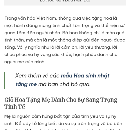
Bó Hoa Kem Dâu Hiện Đại
Trong văn hóa Việt Nam, thông qua việc tặng hoa là
một hành động mang tính chất tôn trọng và thể hiện sự
quan tâm đến người nhận. Bó hoa không chỉ là món quà
tinh thần, mà còn là một thông điệp gửi đến người được
tặng. Với ý nghĩa như là lời cảm ơn, lời yêu thương, lời
chúc phúc và hy vọng sức khỏe, hạnh phúc dành cho
người mẹ của mình.
Xem thêm về các
mẫu Hoa sinh nhật
tặng mẹ
mà bạn chớ bỏ qua.
Giỏ Hoa Tặng Mẹ Dành Cho Sự Sang Trọng
Tinh Tế
Mẹ là nguồn cảm hứng bất tận của tình yêu và sự hy
sinh. Để bày tỏ lòng biết ơn và sự trân trọng vô bờ bến