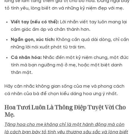
lòng sẽ làm tăng thêm giá trị cho bó hoa. Đừng ngại bày
tỏ tình yêu, lòng biết ơn và những kỷ niệm đẹp với mẹ.
Viết tay (nếu có thể):
Lời nhắn viết tay luôn mang lại
cảm giác ấm áp và chân thành hơn.
Ngắn gọn, xúc tích:
Không cần quá dài dòng, chỉ cần
những lời nói xuất phát từ trái tim.
Cá nhân hóa:
Nhắc đến một kỷ niệm chung, một đức
tính mà bạn ngưỡng mộ ở mẹ, hoặc một biệt danh
thân mật.
Hãy cân nhắc không gian sống của mẹ và phong cách
cá nhân của bà để chọn kiểu dáng hoa ưng ý nhất.
Hoa Tươi Luôn Là Thông Điệp Tuyệt Vời Cho
Mẹ.
Tặng hoa cho mẹ không chỉ là một hành động mà còn
là cách bạn bày tỏ tình yêu thương sâu sắc và lòng biết