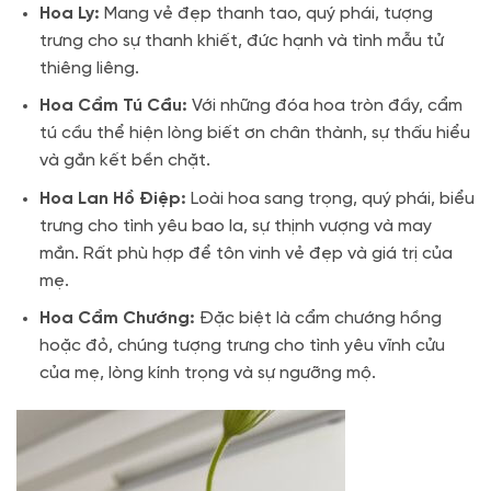
Hoa Ly:
Mang vẻ đẹp thanh tao, quý phái, tượng
trưng cho sự thanh khiết, đức hạnh và tình mẫu tử
thiêng liêng.
Hoa Cẩm Tú Cầu:
Với những đóa hoa tròn đầy, cẩm
tú cầu thể hiện lòng biết ơn chân thành, sự thấu hiểu
và gắn kết bền chặt.
Hoa Lan Hồ Điệp:
Loài hoa sang trọng, quý phái, biểu
trưng cho tình yêu bao la, sự thịnh vượng và may
mắn. Rất phù hợp để tôn vinh vẻ đẹp và giá trị của
mẹ.
Hoa Cẩm Chướng:
Đặc biệt là cẩm chướng hồng
hoặc đỏ, chúng tượng trưng cho tình yêu vĩnh cửu
của mẹ, lòng kính trọng và sự ngưỡng mộ.