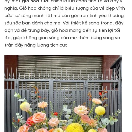
ấy, một
giỏ hoa tươi
chính là lựa chọn tinh tế và đầy ý
nghĩa. Giỏ hoa không chỉ là biểu tượng của vẻ đẹp vĩnh
cửu, sự sống mãnh liệt mà còn gói trọn tình yêu thương
sâu sắc bạn dành cho mẹ. Với thiết kế sang trọng, đầy
đặn và dễ trưng bày, giỏ hoa mang đến sự tiện lợi tối
đa, giúp không gian sống của mẹ thêm bừng sáng và
tràn đầy năng lượng tích cực.