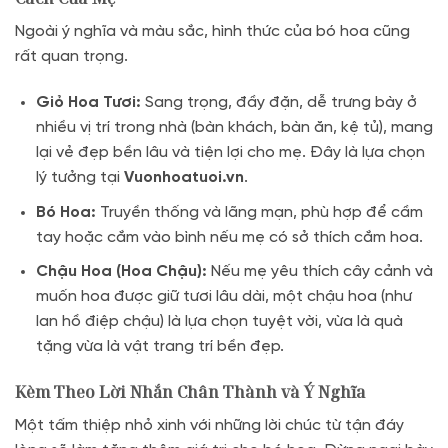
Ngoài ý nghĩa và màu sắc, hình thức của bó hoa cũng
rất quan trọng.
Giỏ Hoa Tươi:
Sang trọng, đầy đặn, dễ trưng bày ở
nhiều vị trí trong nhà (bàn khách, bàn ăn, kệ tủ), mang
lại vẻ đẹp bền lâu và tiện lợi cho mẹ. Đây là lựa chọn
lý tưởng tại
Vuonhoatuoi.vn
.
Bó Hoa:
Truyền thống và lãng mạn, phù hợp để cầm
tay hoặc cắm vào bình nếu mẹ có sở thích cắm hoa.
Chậu Hoa (Hoa Chậu):
Nếu mẹ yêu thích cây cảnh và
muốn hoa được giữ tươi lâu dài, một chậu hoa (như
lan hồ điệp chậu) là lựa chọn tuyệt vời, vừa là quà
tặng vừa là vật trang trí bền đẹp.
Kèm Theo Lời Nhắn Chân Thành và Ý Nghĩa
Một tấm thiệp nhỏ xinh với những lời chúc từ tận đáy