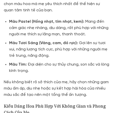
chọn màu hoa mà mẹ yêu thích nhất để thể hiện sự
quan tâm tinh tế của bạn.
Màu Pastel (Hồng nhạt, tím nhạt, kem):
Mang đến
cảm giác nhẹ nhàng, dịu dàng, rất phù hợp với những
người mẹ thích sự lãng mạn, thanh thoát.
Màu Tươi Sáng (Vàng, cam, đỏ rực):
Gợi lên sự tươi
vui, năng lượng tích cực, phù hợp với những người mẹ
trẻ trung, năng động.
Màu Tím:
Đại diện cho sự thủy chung, son sắc và lòng
kính trọng.
Nếu không biết rõ sở thích của mẹ, hãy chọn những gam
màu ấm áp, dịu nhẹ hoặc sự kết hợp hài hòa của nhiều
màu sắc để tạo nên một tổng thể ấn tượng.
Kiểu Dáng Hoa Phù Hợp Với Không Gian và Phong
Cách Của Mẹ