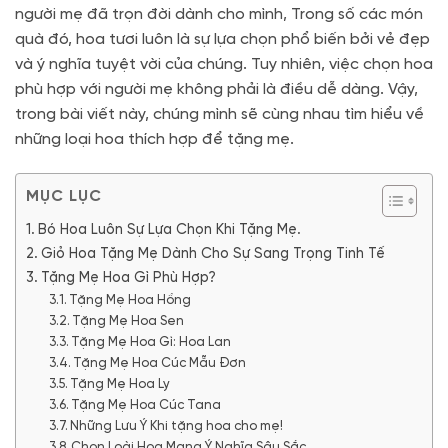
người mẹ đã trọn đời dành cho mình, Trong số các món
quà đó, hoa tươi luôn là sự lựa chọn phổ biến bởi vẻ đẹp
và ý nghĩa tuyệt vời của chúng. Tuy nhiên, việc chọn hoa
phù hợp với người mẹ không phải là điều dễ dàng. Vậy,
trong bài viết này, chúng mình sẽ cùng nhau tìm hiểu về
những loại hoa thích hợp để tặng mẹ.
MỤC LỤC
Bó Hoa Luôn Sự Lựa Chọn Khi Tặng Mẹ.
Giỏ Hoa Tặng Mẹ Dành Cho Sự Sang Trọng Tinh Tế
Tặng Mẹ Hoa Gì Phù Hợp?
Tặng Mẹ Hoa Hồng
Tặng Mẹ Hoa Sen
Tặng Mẹ Hoa Gì: Hoa Lan
Tặng Mẹ Hoa Cúc Mẫu Đơn
Tặng Mẹ Hoa Ly
Tặng Mẹ Hoa Cúc Tana
Những Lưu Ý Khi tặng hoa cho mẹ!
Chọn Loài Hoa Mang Ý Nghĩa Sâu Sắc