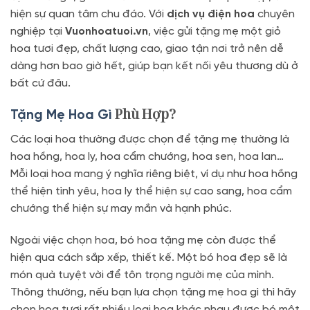
hiện sự quan tâm chu đáo. Với
dịch vụ điện hoa
chuyên
nghiệp tại
Vuonhoatuoi.vn
, việc gửi tặng mẹ một giỏ
hoa tươi đẹp, chất lượng cao, giao tận nơi trở nên dễ
dàng hơn bao giờ hết, giúp bạn kết nối yêu thương dù ở
bất cứ đâu.
Phù Hợp?
Tặng Mẹ Hoa Gì
Các loại hoa thường được chọn để tặng mẹ thường là
hoa hồng, hoa ly, hoa cẩm chướng, hoa sen, hoa lan…
Mỗi loại hoa mang ý nghĩa riêng biệt, ví dụ như hoa hồng
thể hiện tình yêu, hoa ly thể hiện sự cao sang, hoa cẩm
chướng thể hiện sự may mắn và hạnh phúc.
Ngoài việc chọn hoa, bó hoa tặng mẹ còn được thể
hiện qua cách sắp xếp, thiết kế. Một bó hoa đẹp sẽ là
món quà tuyệt vời để tôn trọng người mẹ của mình.
Thông thường, nếu bạn lựa chọn tặng mẹ hoa gì thì hãy
chọn hoa tươi rất nhiều loại hoa khác nhau được bó một