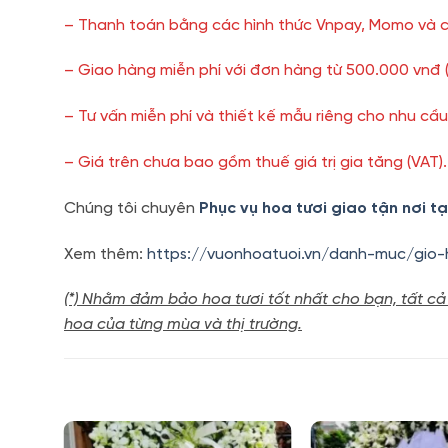
– Thanh toán bằng các hình thức Vnpay, Momo và c
– Giao hàng miễn phí với đơn hàng từ 500.000 vnđ 
– Tư vấn miễn phí và thiết kế mẫu riêng cho nhu cầ
– Giá trên chưa bao gồm thuế giá trị gia tăng (VAT).
Chúng tôi chuyên
Phục vụ hoa tươi giao tận nơi t
Xem thêm:
https://vuonhoatuoi.vn/danh-muc/gio-
(*) Nhằm đảm bảo hoa tươi tốt nhất cho bạn, tất cả
hoa của từng mùa và thị trường.