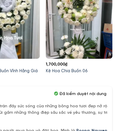
1,700,000
₫
1,400
Buồn Vĩnh Hằng Giá
Kệ Ho
Kệ Hoa Chia Buồn 06
Thành 
Đã kiểm duyệt nội dung
ràn đầy sức sống của những bông hoa tươi đẹp nở rộ
ửi gắm những thông điệp sâu sắc về yêu thương, sự tri
ủa người mua hoa và đặt hoa. Mình là
Poong Nguyen