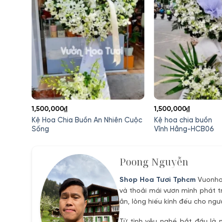
1,500,000
₫
1,500,000
₫
en
Kệ Hoa Chia Buồn An Nhiên Cuộc
Kệ hoa chia buồn
Sống
Vĩnh Hằng-HCB06
Poong Nguyễn
Shop Hoa Tươi Tphcm
Vuonhoa
và thoải mái vươn mình phát t
ân, lòng hiếu kính đếu cho ngư
Từ tình yêu nghề bắt đầu là 