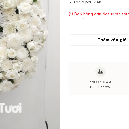
Lá và phụ kiện
(*) Đơn hàng cần đặt trước tối
thay đổi theo vụ mùa và thị tr
xác nhận từ Quý khách hàng.
Thêm vào giỏ
Freeship Q.3
Đơn Từ 400k