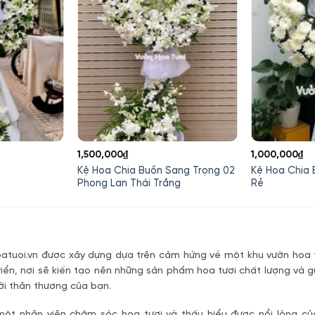
1,500,000
₫
1,000,000
₫
Kệ Hoa Chia Buồn Sang Trọng 02
Kệ Hoa Chia 
Phong Lan Thái Trắng
Rẻ
tuoi.vn được xây dựng dựa trên cảm hứng về một khu vườn hoa t
riển, nơi sẽ kiến tạo nên những sản phẩm hoa tươi chất lượng và g
ời thân thương của bạn.
một nhân viên chăm sóc hoa tươi và thấu hiểu được nổi lòng c