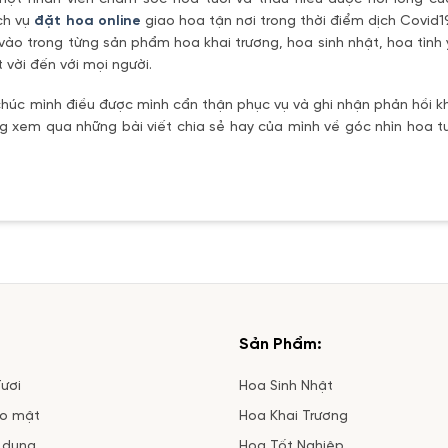
ch vụ
đặt hoa online
giao hoa tận nơi trong thời điểm dịch Covid1
vào trong từng sản phẩm hoa khai trương, hoa sinh nhật, hoa tìn
 vời đến với mọi người.
úc mình điều được mình cẩn thận phục vụ và ghi nhận phản hồi kh
 xem qua những bài viết chia sẻ hay của mình về góc nhìn hoa tư
Sản Phẩm:
ươi
Hoa Sinh Nhật
ảo mật
Hoa Khai Trương
 dụng
Hoa Tốt Nghiệp