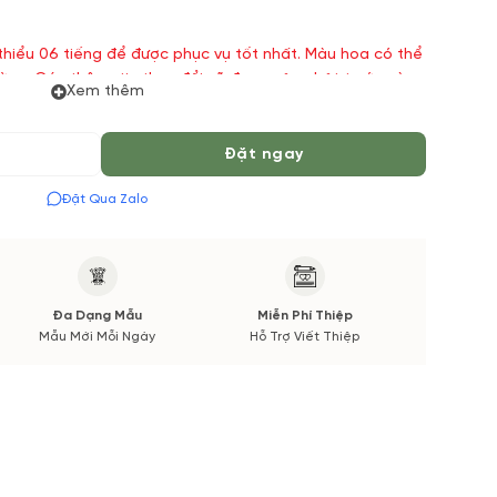
 thiểu 06 tiếng để được phục vụ tốt nhất. Màu hoa có thể
ường. Các thông tin thay đổi sẽ được cập nhật trước và
Xem thêm
Đặt ngay
Đặt Qua Zalo
Đa Dạng Mẫu
Miễn Phí Thiệp
Mẫu Mới Mỗi Ngày
Hỗ Trợ Viết Thiệp