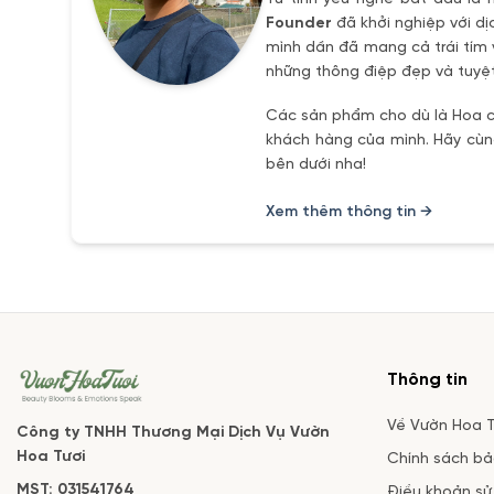
Founder
đã khởi nghiệp với dị
mình dần đã mang cả trái tím 
những thông điệp đẹp và tuyệt
Các sản phẩm cho dù là Hoa ch
khách hàng của mình. Hãy cùng
bên dưới nha!
Xem thêm thông tin →
Thông tin
Về Vườn Hoa T
Công ty TNHH Thương Mại Dịch Vụ Vườn
Hoa Tươi
Chính sách b
MST: 031541764
Điều khoản sử