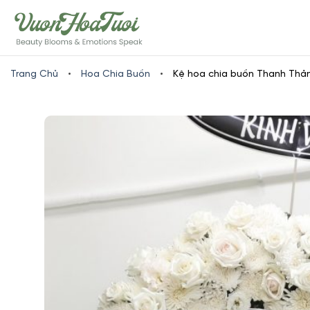
Skip
www.vuonhoatuoi.vn
to
content
Trang Chủ
•
Hoa Chia Buồn
•
Kệ hoa chia buồn Thanh Thả