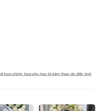
về hoa chính, hoa phụ hay lá kèm theo do đặc tính