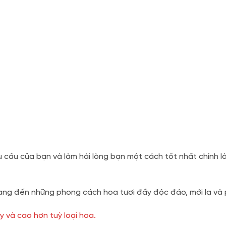
u cầu của bạn và làm hài lòng bạn một cách tốt nhất chính l
ng đến những phong cách hoa tươi đầy độc đáo, mới lạ và ph
y và cao hơn tuỳ loại hoa.