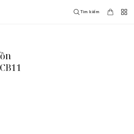
Tìm kiếm
uồn
HCB11