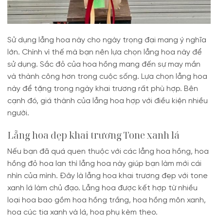
Sử dụng lẵng hoa này cho ngày trọng đại mang ý nghĩa
lớn. Chính vì thế mà bạn nên lựa chọn lẵng hoa này để
sử dụng. Sắc đỏ của hoa hồng mang đến sự may mắn
và thành công hơn trong cuộc sống. Lựa chọn lẵng hoa
này để tặng trong ngày khai trương rất phù hợp. Bên
cạnh đó, giá thành của lẵng hoa hợp với điều kiện nhiều
người.
Lẵng hoa đẹp khai trương Tone xanh lá
Nếu bạn đã quá quen thuộc với các lẵng hoa hồng, hoa
hồng đỏ hoa lan thì lẵng hoa này giúp bạn làm mới cái
nhìn của mình. Đây là lẵng hoa khai trương đẹp với tone
xanh lá làm chủ đạo. Lẵng hoa được kết hợp từ nhiều
loại hoa bao gồm hoa hồng trắng, hoa hồng môn xanh,
hoa cúc tia xanh và lá, hoa phụ kèm theo.