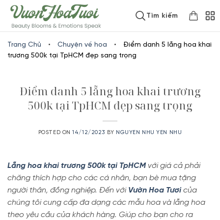
Skip
www.vuonhoatuoi.vn
Tìm kiếm
to
content
Trang Chủ
•
Chuyện về hoa
•
Điểm danh 5 lẵng hoa khai
trương 500k tại TpHCM đẹp sang trọng
Điểm danh 5 lẵng hoa khai trương
500k tại TpHCM đẹp sang trọng
POSTED ON
14/12/2023
BY
NGUYEN NHU YEN NHU
Lẵng hoa khai trương 500k tại TpHCM
với giá cả phải
chăng thích hợp cho các cá nhân, bạn bè mua tặng
người thân, đồng nghiệp. Đến với
Vườn Hoa Tươi
của
chúng tôi cung cấp đa dạng các mẫu hoa và lẵng hoa
theo yêu cầu của khách hàng. Giúp cho bạn cho ra