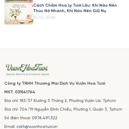
Cách Chăm Hoa Ly Tươi Lâu: Khi Nào Nên
Thúc Nở Nhanh, Khi Nào Nên Giữ Nụ
15/07/2026
Công ty TNHH Thương Mại Dịch Vụ Vườn Hoa Tươi
MST: 031541764
Địa chỉ: 183/37 Đường 3 Tháng 2, Phường Vườn Lài. Tphcm
Địa chỉ: 704/19 Nguyễn Đình Chiểu, Phường 1, Quận 3, Tphcm
Số điện thoại:
0976.491.322
Email:
cskh@vuonhoatuoi.vn