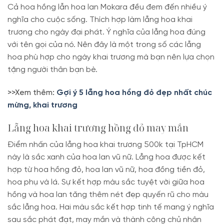
Cả hoa hồng lẫn hoa lan Mokara đều đem đến nhiều ý
nghĩa cho cuộc sống. Thích hợp làm lẵng hoa khai
trương cho ngày đại phát. Ý nghĩa của lẵng hoa đúng
với tên gọi của nó. Nên đây là một trong số các lẵng
hoa phù hợp cho ngày khai trương mà bạn nên lựa chọn
tặng người thân bạn bè.
>>Xem thêm:
Gợi ý 5 lẵng hoa hồng đỏ đẹp nhất chúc
mừng, khai trương
Lẵng hoa khai trương hồng đỏ may mắn
Điểm nhấn của lẵng hoa khai trương 500k tại TpHCM
này là sắc xanh của hoa lan vũ nữ. Lẵng hoa được kết
hợp từ hoa hồng đỏ, hoa lan vũ nữ, hoa đồng tiền đỏ,
hoa phụ và lá. Sự kết hợp màu sắc tuyệt vời giữa hoa
hồng và hoa lan tăng thêm nét đẹp quyến rũ cho màu
sắc lẵng hoa. Hai màu sắc kết hợp tinh tế mang ý nghĩa
sau sắc phát đạt, may mắn và thành công chủ nhân