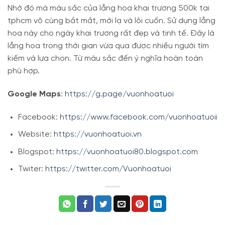
Nhờ đó mà màu sắc của
lẵng hoa khai trương 500k tại
tphcm
vô cùng bắt mắt, mới lạ và lôi cuốn. Sử dụng lẵng
hoa này cho ngày khai trương rất đẹp và tinh tế. Đây là
lẵng hoa trong thời gian vừa qua được nhiều người tìm
kiếm và lựa chọn. Từ màu sắc đến ý nghĩa hoàn toàn
phù hợp.
Google Maps
:
https://g.page/vuonhoatuoi
Facebook:
https://www.facebook.com/vuonhoatuoii
Website:
https://vuonhoatuoi.vn
Blogspot:
https://vuonhoatuoi80.blogspot.com
Twiter:
https://twitter.com/Vuonhoatuoi