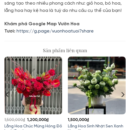
sáng tạo theo nhiều phong cách như: giỏ hoa, bó hoa,
lẵng hoa hay kệ hoa là tuỳ do nhu cầu cụ thể của bạn!
Khám phá Google Map Vườn Hoa
Tươi:
https://g.page/vuonhoatuoi?share
Sản phẩm liên quan
Giá
Giá
1,500,000
₫
1,200,000
₫
1,500,000
₫
gốc
hiện
Lẵng Hoa Chúc Mừng Hồng Đỏ
Lẵng Hoa Sinh Nhật Sen Xanh