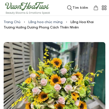
Skip
www.vuonhoatuoi.vn
Tìm kiếm
to
content
Trang Chủ
•
Lẵng hoa chúc mừng
•
Lẵng Hoa Khai
Trương Hướng Dương Phong Cách Thiên Nhiên