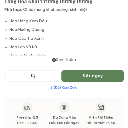
Lẵng Hoa Khai Trương Hướng Dương
Phù hợp:
Chúc mừng khai trương, sinh nhật
Hoa Hồng Kem Dâu
Hoa Hướng Dương
Hoa Cúc Tia Xanh
Hoa Lan Vũ Nữ
Hoa và lá phụ khác
Xem thêm
(*) Đơn hàng cần đặt trước 04 Tiếng để chuẩn bị Hoa Tươi
theo màu tốt nhất cho bạn, Hoa phụ có thể thay đổi theo
Thêm vào giỏ
Đặt ngay
Mùa vụ. Vườn Hoa Tươi đảm bảo phong cách cắm, tone màu
sắc. Nếu có thay đổi về Hoa phụ sẽ được thông báo đến Quý
Đặt Qua Zalo
khách hàng xác nhận trước khi cắm.
Freeship Q.3
Đa Dạng Mẫu
Miễn Phí Thiệp
Đơn Từ 400k
Mẫu Mới Mỗi Ngày
Hỗ Trợ Viết Thiệp