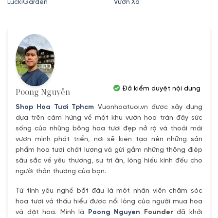
LuckiGarden
Vươn Xa
là:
tại
1,500,000₫.
là:
1,200,000₫.
Đã kiểm duyệt nội dung
Poong Nguyễn
Shop Hoa Tươi Tphcm
Vuonhoatuoi.vn được xây dựng
dựa trên cảm hứng về một khu vườn hoa tràn đầy sức
sống của những bông hoa tươi đẹp nở rộ và thoải mái
vươn mình phát triển, nơi sẽ kiến tạo nên những sản
phẩm hoa tươi chất lượng và gửi gắm những thông điệp
sâu sắc về yêu thương, sự tri ân, lòng hiếu kính đếu cho
người thân thương của bạn.
Từ tình yêu nghề bắt đầu là một nhân viên chăm sóc
hoa tươi và thấu hiểu được nổi lòng của người mua hoa
và đặt hoa. Mình là
Poong Nguyen
Founder
đã khởi