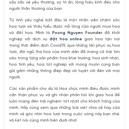
sâu sắc về yêu thương, sự tri ân, lòng hiếu kính đếu cho
người thân thương của bạn.
Từ tình yêu nghề bắt đầu là một nhân viên chăm sóc
hoa tươi và thấu hiểu được nổi lòng của người mua hoa
và đặt hoa. Mình là
Poong Nguyen
Founder
đã khởi
nghiệp với dịch vụ
đặt hoa online
giao hoa tận nơi
trong thời điểm dịch Covid19, qua những lần phục vụ hoa
tươi, đội ngũ thợ hoa của mình dần đã mang cả trái tím
vào trong từng sản phẩm hoa khai trương, hoa sinh nhật,
hoa tình yêu, hoa tốt nghiệp với mong muốn cùng bạn
gửi gắm những thông điệp đẹp và tuyệt vời đến với mọi
người.
Các sản phẩm cho dù là Hoa chúc mình điều được mình
cẩn thận phục vụ và ghi nhận phản hồi khi giao hoa để
luôn mang đến trải nghiệm tốt nhất cho khách hàng của
mình. Hãy cùng xem qua những bài viết chia sẻ hay của
mình về góc nhìn hoa tươi trong cuộc sống này bạn nhé.
và kết nối cùng mình bên dưới nha!