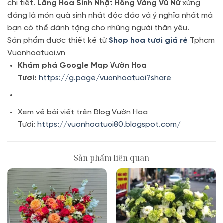
chi tiết.
Lẵng Hoa Sinh Nhật Hồng Vàng Vũ Nữ
xứng
đáng là món quà sinh nhật độc đáo và ý nghĩa nhất mà
bạn có thể dành tặng cho những người thân yêu.
Sản phẩm được thiết kế từ
Shop hoa tươi giá rẻ
Tphcm
Vuonhoatuoi.vn
Khám phá Google Map Vườn Hoa
Tươi:
https://g.page/vuonhoatuoi?share
Xem về bài viết trên Blog Vườn Hoa
Tươi:
https://vuonhoatuoi80.blogspot.com/
Sản phẩm liên quan