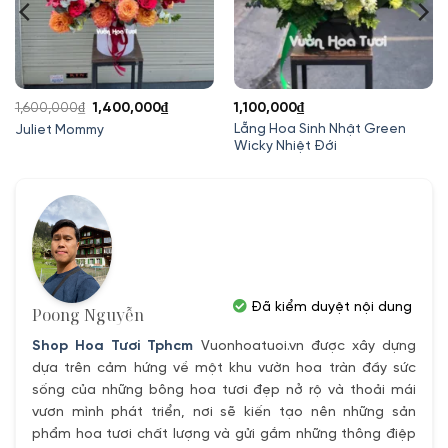
Giá
Giá
1,600,000
₫
1,400,000
₫
1,100,000
₫
gốc
hiện
Lẵng Hoa Sinh Nhật Green
Juliet Mommy
Wicky Nhiệt Đới
là:
tại
1,600,000₫.
là:
1,400,000₫.
Đã kiểm duyệt nội dung
Poong Nguyễn
Shop Hoa Tươi Tphcm
Vuonhoatuoi.vn được xây dựng
dựa trên cảm hứng về một khu vườn hoa tràn đầy sức
sống của những bông hoa tươi đẹp nở rộ và thoải mái
vươn mình phát triển, nơi sẽ kiến tạo nên những sản
phẩm hoa tươi chất lượng và gửi gắm những thông điệp