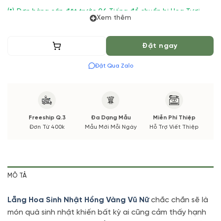
(*) Đơn hàng cần đặt trước 06 Tiếng để chuẩn bị Hoa Tươi
Xem thêm
theo màu tốt nhất cho bạn, Hoa phụ có thể thay đổi theo
Mùa vụ. Vườn Hoa Tươi đảm bảo phong cách cắm, tone màu
sắc. Nếu có thay đổi về Hoa phụ sẽ được thông báo đến Quý
Thêm vào giỏ
Đặt ngay
khách hàng xác nhận trước khi cắm.
Đặt Qua Zalo
Freeship Q.3
Đa Dạng Mẫu
Miễn Phí Thiệp
Đơn Từ 400k
Mẫu Mới Mỗi Ngày
Hỗ Trợ Viết Thiệp
MÔ TẢ
Lẵng Hoa Sinh Nhật Hồng Vàng Vũ Nữ
chắc chắn sẽ là
món quà sinh nhật khiến bất kỳ ai cũng cảm thấy hạnh