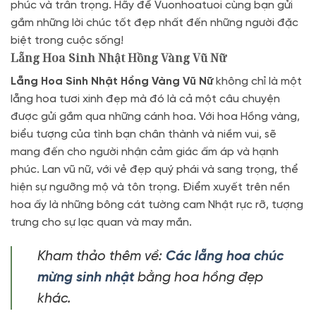
phúc và trân trọng. Hãy để Vuonhoatuoi cùng bạn gửi
gắm những lời chúc tốt đẹp nhất đến những người đặc
biệt trong cuộc sống!
Lẵng Hoa Sinh Nhật Hồng Vàng Vũ Nữ
Lẵng Hoa Sinh Nhật Hồng Vàng Vũ Nữ
không chỉ là một
lẵng hoa tươi xinh đẹp mà đó là cả một câu chuyện
được gửi gắm qua những cánh hoa. Với hoa Hồng vàng,
biểu tượng của tình bạn chân thành và niềm vui, sẽ
mang đến cho người nhận cảm giác ấm áp và hạnh
phúc. Lan vũ nữ, với vẻ đẹp quý phái và sang trọng, thể
hiện sự ngưỡng mộ và tôn trọng. Điểm xuyết trên nền
hoa ấy là những bông cát tường cam Nhật rực rỡ, tượng
trưng cho sự lạc quan và may mắn.
Kham thảo thêm về:
Các lẵng hoa chúc
mừng sinh nhật
bằng hoa hồng đẹp
khác.