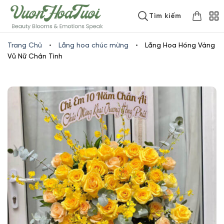
Skip
www.vuonhoatuoi.vn
Tìm kiếm
to
content
Trang Chủ
•
Lẵng hoa chúc mừng
•
Lẵng Hoa Hồng Vàng
Vũ Nữ Chân Tình