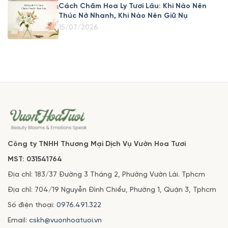
Cách Chăm Hoa Ly Tươi Lâu: Khi Nào Nên
Thúc Nở Nhanh, Khi Nào Nên Giữ Nụ
15/07/2026
Công ty TNHH Thương Mại Dịch Vụ Vườn Hoa Tươi
MST: 031541764
Địa chỉ: 183/37 Đường 3 Tháng 2, Phường Vườn Lài. Tphcm
Địa chỉ: 704/19 Nguyễn Đình Chiểu, Phường 1, Quận 3, Tphcm
Số điện thoại:
0976.491.322
Email:
cskh@vuonhoatuoi.vn