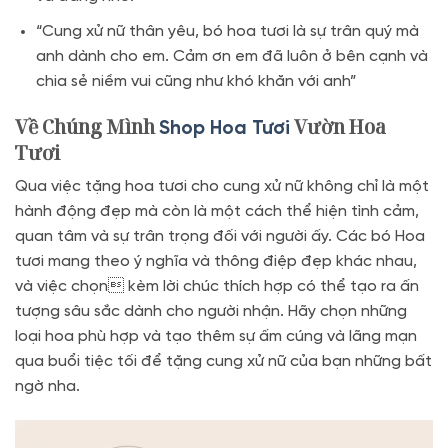
“Cung xử nữ thân yêu, bó hoa tươi là sự trân quý mà
anh dành cho em. Cảm ơn em đã luôn ở bên cạnh và
chia sẻ niềm vui cũng như khó khăn với anh”
Về Chúng Mình
Vườn Hoa
Shop Hoa Tươi
Tươi
Qua việc tặng hoa tươi cho cung xử nữ không chỉ là một
hành động đẹp mà còn là một cách thể hiện tình cảm,
quan tâm và sự trân trọng đối với người ấy. Các bó Hoa
tươi mang theo ý nghĩa và thông điệp đẹp khác nhau,
và việc chọn kèm lời chúc thích hợp có thể tạo ra ấn
tượng sâu sắc dành cho người nhận. Hãy chọn những
loại hoa phù hợp và tạo thêm sự ấm cúng và lãng mạn
qua buổi tiệc tối để tặng cung xử nữ của bạn những bất
ngờ nha.