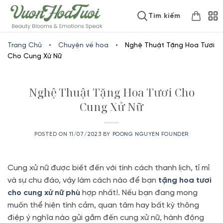
Skip
www.vuonhoatuoi.vn
Tìm kiếm
to
content
Trang Chủ
•
Chuyện về hoa
•
Nghệ Thuật Tặng Hoa Tươi
Cho Cung Xử Nữ
Nghệ Thuật Tặng Hoa Tươi Cho
Cung Xử Nữ
POSTED ON
11/07/2023
BY
POONG NGUYEN FOUNDER
Cung xử nữ được biết đến với tính cách thanh lịch, tỉ mỉ
và sự chu đáo, vậy làm cách nào để bạn
tặng hoa tươi
cho cung xử nữ phù
hợp nhất!. Nếu bạn đang mong
muốn thể hiện tình cảm, quan tâm hay bất kỳ thông
điệp ý nghĩa nào gửi gắm đến cung xử nữ, hành động