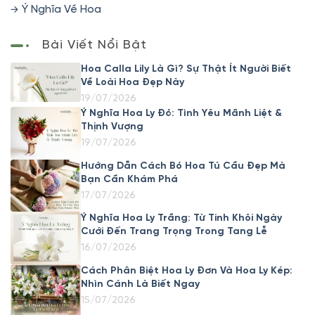
Ý Nghĩa Về Hoa
Bài Viết Nổi Bật
Hoa Calla Lily Là Gì? Sự Thật Ít Người Biết
Về Loài Hoa Đẹp Này
19/07/2026
Ý Nghĩa Hoa Ly Đỏ: Tình Yêu Mãnh Liệt &
Thịnh Vượng
19/07/2026
Hướng Dẫn Cách Bó Hoa Tú Cầu Đẹp Mà
Bạn Cần Khám Phá
17/07/2026
Ý Nghĩa Hoa Ly Trắng: Từ Tinh Khôi Ngày
Cưới Đến Trang Trọng Trong Tang Lễ
16/07/2026
Cách Phân Biệt Hoa Ly Đơn Và Hoa Ly Kép:
Nhìn Cánh Là Biết Ngay
15/07/2026