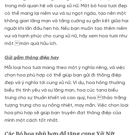
trong mối quan hệ với cung xử nữ. Một bó hoa tươi đẹp
có thể mang lại niềm vui và sự ngọt ngào, tạo nên một
không gian lãng mạn và tăng cường sự gắn kết giữa hai
người khi lần đầu hẹn hò. Nếu bạn muốn tạo thêm niềm
vui và hạnh phúc cho cung xử nữ, hãy xem hoa tươi như
một món quà hữu ích.
Gửi gắm thông điệp hay
Mỗi loại hoa tươi mang theo một ý nghĩa riêng, và việc
chọn hoa phù hợp có thể giúp bạn gửi đi thông điệp
đẹp và ý nghĩa tới cung xử nữ. Ví dụ, hoa hồng thường
biểu thị tình yêu và sự lãng mạn, hoa cúc tana biểu
trưng cho sự thuần khiết và cao quý, hoa thảo trắng
tượng trưng cho sự nồng nhiệt, may mắn. Việc chọn loại
hoa phù hợp sẽ giúp bạn truyền đạt thông điệp của
mình một cách tốt nhất.
Các Bó hoa phù hợp để tặng cung
Xử Nữ.