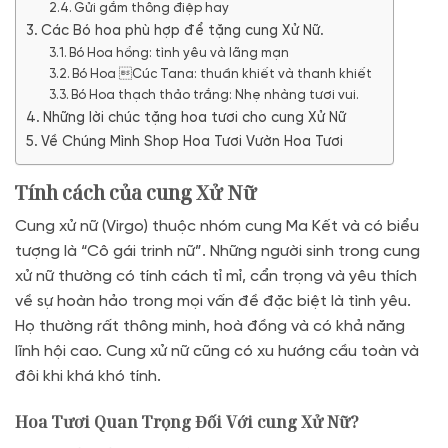
Gửi gắm thông điệp hay
Các Bó hoa phù hợp để tặng cung Xử Nữ.
Bó Hoa hồng: tình yêu và lãng mạn
Bó Hoa Cúc Tana: thuần khiết và thanh khiết
Bó Hoa thạch thảo trắng: Nhẹ nhàng tươi vui.
Những lời chúc tặng hoa tươi cho cung Xử Nữ
Về Chúng Mình Shop Hoa Tươi Vườn Hoa Tươi
Tính cách của cung Xử Nữ
Cung xử nữ (Virgo) thuộc nhóm cung Ma Kết và có biểu
tượng là “Cô gái trinh nữ”. Những người sinh trong cung
xử nữ thường có tính cách tỉ mỉ, cẩn trọng và yêu thích
về sự hoàn hảo trong mọi vấn đề đặc biệt là tình yêu.
Họ thường rất thông minh, hoà đồng và có khả năng
lĩnh hội cao. Cung xử nữ cũng có xu hướng cầu toàn và
đôi khi khá khó tính.
Hoa Tươi Quan Trọng Đối Với cung Xử Nữ?