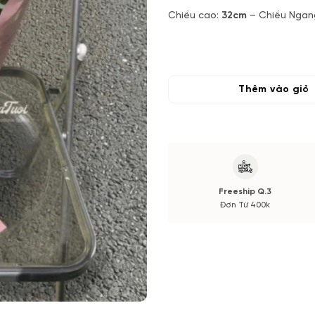
Chiều cao:
32cm
– Chiều Ngan
Hoa chính:
Hồng Kem
Hoa Phụ:
Hoa Đồng Tiền Hồ
Phụ kiện & giấy gói
Thêm vào giỏ
Lưu ý:
Sản phẩm hoa chụp mẫu tr
trong mẫu theo mùa sẽ không 
được thông báo đến cho bạn.
Vuonhoatuoi.vn đảm bảo định l
đẹp và đầy đặn nhất. Bạn sẽ n
Freeship Q.3
Đơn Từ 400k