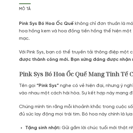
MÔ TẢ
Pink Sys Bó Hoa Ốc Quế
không chỉ đơn thuần là mó
hoa hồng kem và hoa đồng tiền hồng thể hiện một t
mạc.
Với Pink Sys, bạn có thể truyền tải thông điệp một 
được thành công mới. Bạn xứng đáng được nhận m
Pink Sys Bó Hoa Ốc Quế Mang Tinh Tế
Tên gọi
“Pink Sys”
nghe có vẻ hiện đại, nhưng ý nghĩ
vào nhau một cách hài hòa. Sự kết hợp này mang đến
Chúng mình tin rằng mỗi khoảnh khắc trong cuộc sống
đủ sức lay động mọi trái tim. Bó hoa này chính là l
Tặng sinh nhật:
Gửi gắm lời chúc tuổi mới thật n