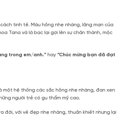
cách tinh tế. Màu hồng nhẹ nhàng, lãng mạn của
a Tana và lá bạc lại gợi lên sự chân thành, mộc
àng trong em/anh.”
hay
“Chúc mừng bạn đã đạt
, là một hệ thống các sắc hồng nhẹ nhàng, đan xen
những người trẻ có gu thẩm mỹ cao.
a đời, với vẻ đẹp nhẹ nhàng, thuần khiết nhưng lại