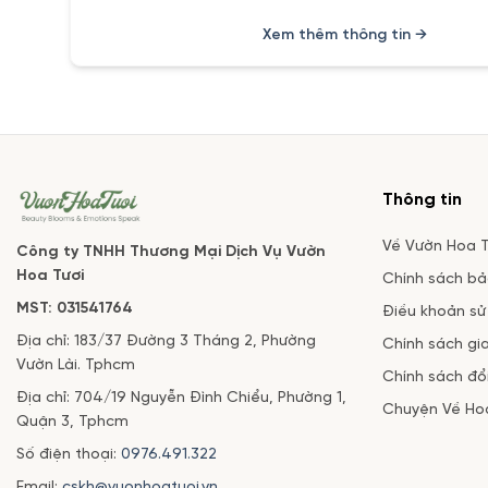
Xem thêm thông tin →
Thông tin
Về Vườn Hoa T
Công ty TNHH Thương Mại Dịch Vụ Vườn
Hoa Tươi
Chính sách b
MST: 031541764
Điều khoản sử
Địa chỉ: 183/37 Đường 3 Tháng 2, Phường
Chính sách gi
Vườn Lài. Tphcm
Chính sách đổi
Địa chỉ: 704/19 Nguyễn Đình Chiểu, Phường 1,
Chuyện Về Ho
Quận 3, Tphcm
Số điện thoại:
0976.491.322
Email:
cskh@vuonhoatuoi.vn