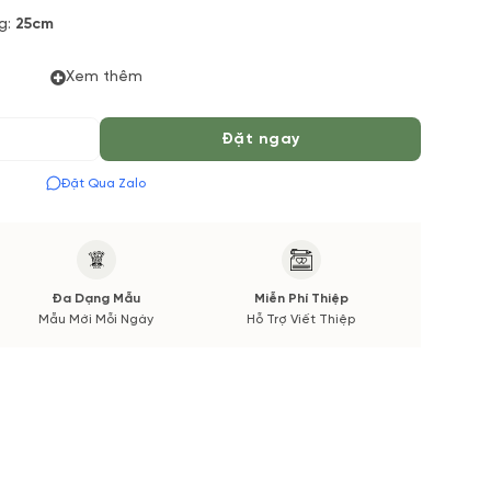
g:
25cm
Xem thêm
ng Nhuộm, Hoa Đồng Tiền Hồng, Hoa Tana, Lá Bạc
Đặt ngay
ực tiếp từ Vuonhoatuoi.vn. Bởi vì: một số loại hoa
Đặt Qua Zalo
có hoặc chất lượng không đảm bảo nếu có thay đổi sẽ
ượng, tone màu, kiểu dáng cũng như chất lượng hoa tươi
hận được ảnh chụp trước khi chúng mình giao hoa.
Đa Dạng Mẫu
Miễn Phí Thiệp
Mẫu Mới Mỗi Ngày
Hỗ Trợ Viết Thiệp