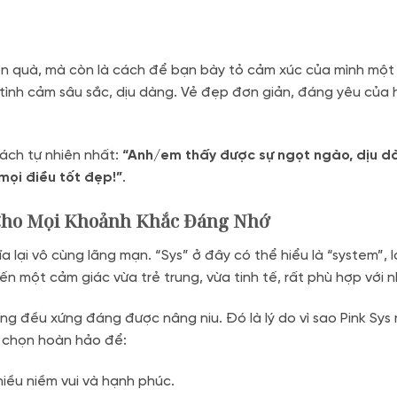
n quà, mà còn là cách để bạn bày tỏ cảm xúc của mình một 
ình cảm sâu sắc, dịu dàng. Vẻ đẹp đơn giản, đáng yêu của ho
cách tự nhiên nhất:
“Anh/em thấy được sự ngọt ngào, dịu d
ọi điều tốt đẹp!”
.
 Cho Mọi Khoảnh Khắc Đáng Nhớ
a lại vô cùng lãng mạn. “Sys” ở đây có thể hiểu là “system”
 một cảm giác vừa trẻ trung, vừa tinh tế, rất phù hợp với 
 đều xứng đáng được nâng niu. Đó là lý do vì sao Pink Sys r
ựa chọn hoàn hảo để:
hiều niềm vui và hạnh phúc.