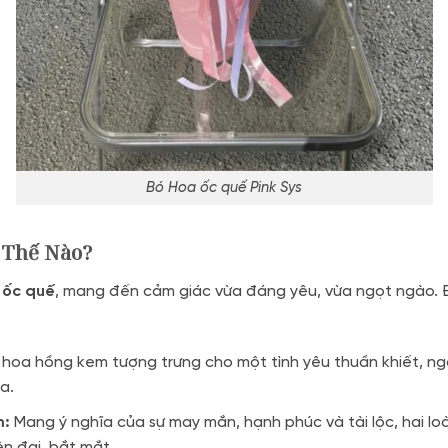
Bó Hoa ốc quế Pink Sys
 Thế Nào?
 ốc quế
, mang đến cảm giác vừa đáng yêu, vừa ngọt ngào. 
 hoa hồng kem tượng trưng cho một tình yêu thuần khiết, ng
a.
m:
Mang ý nghĩa của sự may mắn, hạnh phúc và tài lộc, hai loà
n đại, bắt mắt.