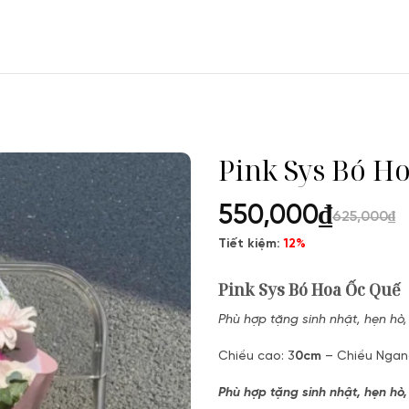
Pink Sys Bó H
550,000
₫
625,000
₫
Tiết kiệm:
12%
Pink Sys Bó Hoa Ốc Quế
Phù hợp tặng sinh nhật, hẹn hò,
Chiều cao: 3
0cm
– Chiều Ngan
Phù hợp tặng sinh nhật, hẹn hò,