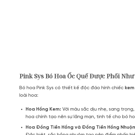
Pink Sys Bó Hoa Ốc Quế Được Phối Như
Bó hoa Pink Sys có thiết kế độc đáo hình chiếc
kem
loài hoa:
Hoa Hồng Kem:
Với màu sắc dịu nhẹ, sang trọng,
hoa chính tạo nên sự lãng mạn, tinh tế cho bó ho
Hoa Đồng Tiền Hồng và Đồng Tiền Hồng Nhuộ
Đặc biệt, sắc hồng nhuộm tạo nên điểm nhấn hiệ