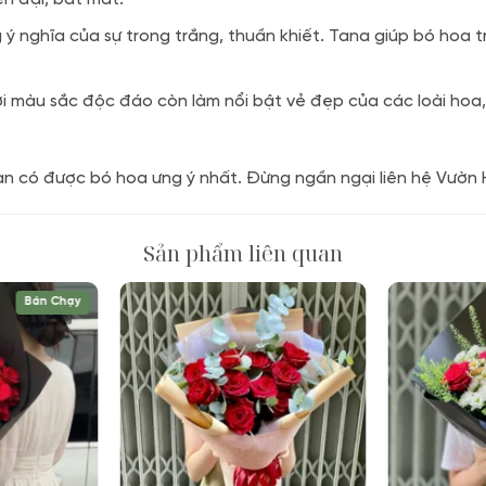
ý nghĩa của sự trong trắng, thuần khiết. Tana giúp bó hoa t
ới màu sắc độc đáo còn làm nổi bật vẻ đẹp của các loài hoa,
ạn có được bó hoa ưng ý nhất. Đừng ngần ngại liên hệ Vườn 
Sản phẩm liên quan
Bán Chạy