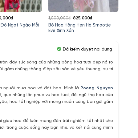
á
Giá
Giá
Giá
0,000
₫
1,000,000
₫
825,000
₫
620,0
c
hiện
gốc
hiện
 Đỏ Ngọt Ngào Mỗi
Bó Hoa Hồng Hẹn Hò Smootie
Bó Ho
tại
là:
tại
Eve Xinh Xắn
Trọn 
,000₫.
là:
1,000,000₫.
là:
580,000₫.
825,000₫.
Đã kiểm duyệt nội dung
ràn đầy sức sống của những bông hoa tươi đẹp nở rộ
ửi gắm những thông điệp sâu sắc về yêu thương, sự tri
ủa người mua hoa và đặt hoa. Mình là
Poong Nguyen
9, qua những lần phục vụ hoa tươi, đội ngũ thợ hoa của
h yêu, hoa tốt nghiệp với mong muốn cùng bạn gửi gắm
i giao hoa để luôn mang đến trải nghiệm tốt nhất cho
ơi trong cuộc sống này bạn nhé. và kết nối cùng mình