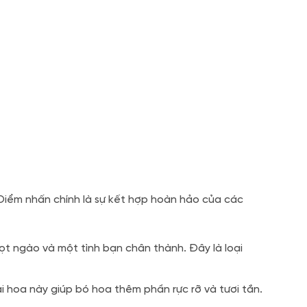
Điểm nhấn chính là sự kết hợp hoàn hảo của các
ọt ngào và một tình bạn chân thành. Đây là loại
i hoa này giúp bó hoa thêm phần rực rỡ và tươi tắn.