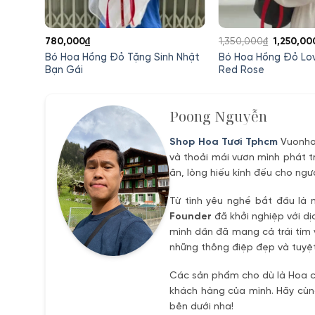
Giá
780,000
₫
1,350,000
₫
1,250,00
gốc
nh
Bó Hoa Hồng Đỏ Tặng Sinh Nhật
Bó Hoa Hồng Đỏ Lo
là:
Bạn Gái
Red Rose
1,350,00
Poong Nguyễn
Shop Hoa Tươi Tphcm
Vuonhoa
và thoải mái vươn mình phát t
ân, lòng hiếu kính đếu cho ngư
Từ tình yêu nghề bắt đầu là 
Founder
đã khởi nghiệp với dị
mình dần đã mang cả trái tím 
những thông điệp đẹp và tuyệt
Các sản phẩm cho dù là Hoa ch
khách hàng của mình. Hãy cùng
bên dưới nha!