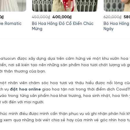
Giá
Giá
Giá
Gi
0
₫
450,000
₫
400,000
₫
620,000
₫
58
hiện
gốc
hiện
gố
ve Romatic
Bó Hoa Hồng Đỏ Cổ Điển Chúc
Bó Hoa Hồng
tại
là:
tại
là:
Mừng
Ngày
0₫.
là:
450,000₫.
là:
620
1,250,000₫.
400,000₫.
tuoi.vn được xây dựng dựa trên cảm hứng về một khu vườn hoa t
riển, nơi sẽ kiến tạo nên những sản phẩm hoa tươi chất lượng và g
ời thân thương của bạn.
một nhân viên chăm sóc hoa tươi và thấu hiểu được nổi lòng c
ch vụ
đặt hoa online
giao hoa tận nơi trong thời điểm dịch Covid1
vào trong từng sản phẩm hoa khai trương, hoa sinh nhật, hoa tìn
 vời đến với mọi người.
úc mình điều được mình cẩn thận phục vụ và ghi nhận phản hồi kh
 xem qua những bài viết chia sẻ hay của mình về góc nhìn hoa tư