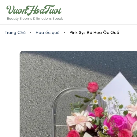
Skip
www.vuonhoatuoi.vn
to
content
Trang Chủ
•
Hoa ốc quế
•
Pink Sys Bó Hoa Ốc Quế