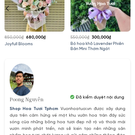
Giá
Giá
Giá
Giá
850,000
₫
680,000
₫
550,000
₫
300,000
₫
gốc
hiện
gốc
hiện
Bó hoa khô Lavender Phiên
Joyfull Blooms
Bản Mini Thơm Ngát
là:
tại
là:
tại
850,000₫.
là:
550,000₫.
là:
680,000₫.
300,000₫.
Đã kiểm duyệt nội dung
Poong Nguyễn
Shop Hoa Tươi Tphcm
Vuonhoatuoi.vn được xây dựng
dựa trên cảm hứng về một khu vườn hoa tràn đầy sức
sống của những bông hoa tươi đẹp nở rộ và thoải mái
vươn mình phát triển, nơi sẽ kiến tạo nên những sản