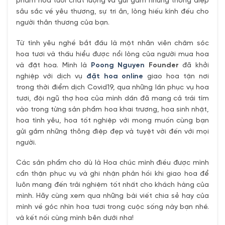
phẩm hoa tươi chất lượng và gửi gắm những thông điệp
sâu sắc về yêu thương, sự tri ân, lòng hiếu kính đếu cho
người thân thương của bạn.
Từ tình yêu nghề bắt đầu là một nhân viên chăm sóc
hoa tươi và thấu hiểu được nổi lòng của người mua hoa
và đặt hoa. Mình là
Poong Nguyen
Founder
đã khởi
nghiệp với dịch vụ
đặt hoa online
giao hoa tận nơi
trong thời điểm dịch Covid19, qua những lần phục vụ hoa
tươi, đội ngũ thợ hoa của mình dần đã mang cả trái tím
vào trong từng sản phẩm hoa khai trương, hoa sinh nhật,
hoa tình yêu, hoa tốt nghiệp với mong muốn cùng bạn
gửi gắm những thông điệp đẹp và tuyệt vời đến với mọi
người.
Các sản phẩm cho dù là Hoa chúc mình điều được mình
cẩn thận phục vụ và ghi nhận phản hồi khi giao hoa để
luôn mang đến trải nghiệm tốt nhất cho khách hàng của
mình. Hãy cùng xem qua những bài viết chia sẻ hay của
mình về góc nhìn hoa tươi trong cuộc sống này bạn nhé.
và kết nối cùng mình bên dưới nha!