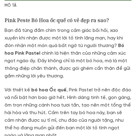
MÔ TẢ
Pink Peste Bó Hoa ốc quế có vẻ đẹp ra sao?
Bạn đã từng đắm chìm trong cảm giác bồi hồi, xao
xuyến khi nhận được một lời tỏ tình lãng mạn, hay khi
đón nhận một món quà bất ngờ từ người thương?
Bó
hoa Pink Pastel
chính là hiện thân của những cảm xúc
ngọt ngào ấy. Đây không chỉ là một bó hoa, mà là một
thông điệp chân thành, được gói ghém cẩn thận để gửi
gắm những lời yêu thương.
Với thiết kế
bó hoa Ốc quế
, Pink Pastel trở nên độc đáo
và nổi bật hơn bao giờ hết. Hình dáng tinh tế, gọn gàng,
ôm trọn những cánh hoa tươi tắn, tạo nên một tổng thể
hài hòa và thu hút. Cầm trên tay bó hoa này, bạn sẽ
cảm nhận được sự tỉ mỉ, chu đáo của người tặng, như
thể họ đang muốn gửi đến bạn một lời tỏ tình ngọt
ngào và lãng mạn nhất.