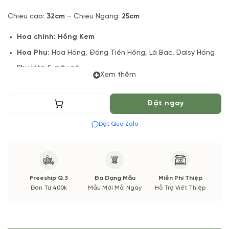
Chiều cao:
32cm
– Chiều Ngang:
25cm
Hoa chính:
Hồng Kem
Hoa Phụ:
Hoa Hồng, Đồng Tiền Hồng, Lá Bạc, Daisy Hồng
Phụ kiện & giấy gói
Xem thêm
Lưu ý:
Sản phẩm hoa chụp mẫu trực tiếp từ Vuonhoatuoi.vn.
Bởi vì: một số loại hoa trong mẫu theo mùa sẽ không có hoặc
Thêm vào giỏ
Đặt ngay
chất lượng không đảm bảo nếu có thay đổi sẽ được thông
báo đến cho bạn.
Đặt Qua Zalo
Vuonhoatuoi.vn đảm bảo định lượng, tone màu, kiểu dáng
cũng như chất lượng hoa tươi đẹp và đầy đặn nhất. Bạn sẽ
nhận được ảnh chụp trước khi chúng mình giao hoa.
Freeship Q.3
Đa Dạng Mẫu
Miễn Phí Thiệp
Đơn Từ 400k
Mẫu Mới Mỗi Ngày
Hỗ Trợ Viết Thiệp