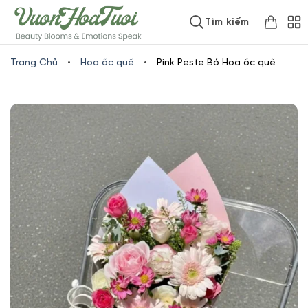
Skip
www.vuonhoatuoi.vn
Tìm kiếm
to
content
Trang Chủ
•
Hoa ốc quế
•
Pink Peste Bó Hoa ốc quế