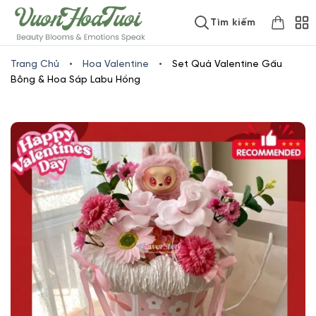
Skip
www.vuonhoatuoi.vn
Tìm kiếm
to
content
Trang Chủ
•
Hoa Valentine
•
Set Quà Valentine Gấu
Bông & Hoa Sáp Labu Hồng