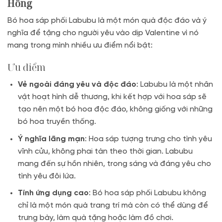
Hồng
Bó hoa sáp phối Labubu là một món quà độc đáo và ý
nghĩa để tặng cho người yêu vào dịp Valentine vì nó
mang trong mình nhiều ưu điểm nổi bật:
Ưu điểm
Vẻ ngoài đáng yêu và độc đáo
: Labubu là một nhân
vật hoạt hình dễ thương, khi kết hợp với hoa sáp sẽ
tạo nên một bó hoa độc đáo, không giống với những
bó hoa truyền thống.
Ý nghĩa lãng mạn
: Hoa sáp tượng trưng cho tình yêu
vĩnh cửu, không phai tàn theo thời gian. Labubu
mang đến sự hồn nhiên, trong sáng và đáng yêu cho
tình yêu đôi lứa.
Tính ứng dụng cao
: Bó hoa sáp phối Labubu không
chỉ là một món quà trang trí mà còn có thể dùng để
trưng bày, làm quà tặng hoặc làm đồ chơi.