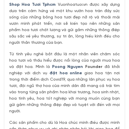
Shop Hoa Tươi Tphcm
Vuonhoatuoi.vn được xây dựng
dựa trên cảm hứng về một khu vườn hoa tràn đầy sức
sống của những bông hoa tươi đẹp nở rộ và thoải mái
vươn mình phát triển, nơi sẽ kiến tạo nên những sản
phẩm hoa tươi chất lượng và gửi gắm những thông điệp
sâu sắc về yêu thương, sự tri ân, lòng hiếu kính đếu cho
người thân thương của bạn.
Từ tình yêu nghề bắt đầu là một nhân viên chăm sóc
hoa tươi và thấu hiểu được nổi lòng của người mua hoa
và đặt hoa. Mình là
Poong Nguyen
Founder
đã khởi
nghiệp với dịch vụ
đặt hoa online
giao hoa tận nơi
trong thời điểm dịch Covid19, qua những lần phục vụ hoa
tươi, đội ngũ thợ hoa của mình dần đã mang cả trái tím
vào trong từng sản phẩm hoa khai trương, hoa sinh nhật,
hoa tình yêu, hoa tốt nghiệp với mong muốn cùng bạn
gửi gắm những thông điệp đẹp và tuyệt vời đến với mọi
người.
Các sản phẩm cho dù là Hoa chúc mình điều được mình