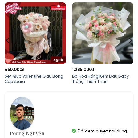
450,000
₫
1,285,000
₫
Set Quà Valentine Gấu Bông
Bó Hoa Hồng Kem Dâu Baby
Capybara
Trắng Thiên Thần
Đã kiểm duyệt nội dung
Poong Nguyễn