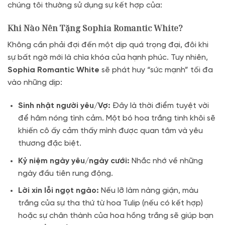
chúng tôi thường sử dụng sự kết hợp của:
Khi Nào Nên Tặng Sophia Romantic White?
Không cần phải đợi đến một dịp quá trọng đại, đôi khi
sự bất ngờ mới là chìa khóa của hạnh phúc. Tuy nhiên,
Sophia Romantic White
sẽ phát huy “sức mạnh” tối đa
vào những dịp:
Sinh nhật người yêu/Vợ:
Đây là thời điểm tuyệt vời
để hâm nóng tình cảm
.
Một bó hoa trắng tinh khôi sẽ
khiến cô ấy cảm thấy mình được quan tâm và yêu
thương đặc biệt
.
Kỷ niệm ngày yêu/ngày cưới:
Nhắc nhớ về những
ngày đầu tiên rung động.
Lời xin lỗi ngọt ngào:
Nếu lỡ làm nàng giận, màu
trắng của sự tha thứ từ hoa Tulip (nếu có kết hợp)
hoặc sự chân thành của hoa hồng trắng sẽ giúp bạn