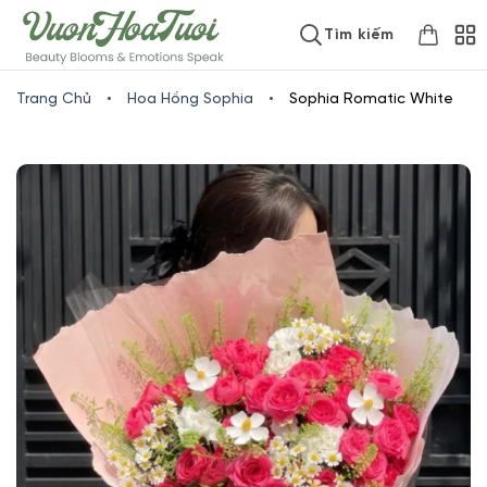
Skip
www.vuonhoatuoi.vn
Tìm kiếm
to
content
Trang Chủ
•
Hoa Hồng Sophia
•
Sophia Romatic White