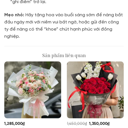
“ghi điểm” trở lại
.
Mẹo nhỏ:
Hãy tặng hoa vào buổi sáng sớm để nàng bắt
đầu ngày mới với niềm vui bất ngờ, hoặc gửi đến công
ty để nàng có thể “khoe” chút hạnh phúc với đồng
nghiệp
.
Sản phẩm liên quan
Giá
Giá
1,285,000
₫
1,450,000
₫
1,350,000
₫