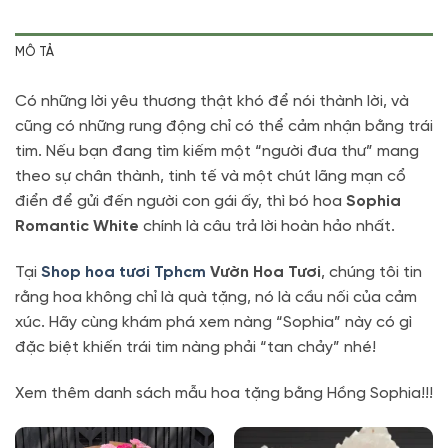
MÔ TẢ
Có những lời yêu thương thật khó để nói thành lời, và
cũng có những rung động chỉ có thể cảm nhận bằng trái
tim. Nếu bạn đang tìm kiếm một “người đưa thư” mang
theo sự chân thành, tinh tế và một chút lãng mạn cổ
điển để gửi đến người con gái ấy, thì bó hoa
Sophia
Romantic White
chính là câu trả lời hoàn hảo nhất.
Tại
Shop hoa tươi Tphcm
Vườn Hoa Tươi
, chúng tôi tin
rằng hoa không chỉ là quà tặng, nó là cầu nối của cảm
xúc
. Hãy cùng khám phá xem nàng “Sophia” này có gì
đặc biệt khiến trái tim nàng phải “tan chảy” nhé!
Xem thêm danh sách mẫu hoa tặng bằng Hồng Sophia!!!