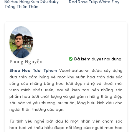
gốc
hiện
Bó Hoa Hồng Kem Dâu Baby
Red Rose Tulip White Zlay
Trắng Thiên Thần
là:
tại
1,450,000₫.
là:
1,350,000
Đã kiểm duyệt nội dung
Poong Nguyễn
Shop Hoa Tươi Tphcm
Vuonhoatuoi.vn được xây dựng
dựa trên cảm hứng về một khu vườn hoa tràn đầy sức
sống của những bông hoa tươi đẹp nở rộ và thoải mái
vươn mình phát triển, nơi sẽ kiến tạo nên những sản
phẩm hoa tươi chất lượng và gửi gắm những thông điệp
sâu sắc về yêu thương, sự tri ân, lòng hiếu kính đếu cho
người thân thương của bạn.
Từ tình yêu nghề bắt đầu là một nhân viên chăm sóc
hoa tươi và thấu hiểu được nổi lòng của người mua hoa