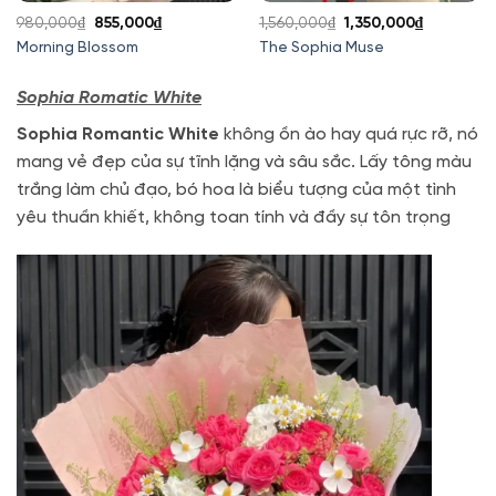
Giá
Giá
Giá
Giá
980,000
₫
855,000
₫
1,560,000
₫
1,350,000
₫
gốc
hiện
gốc
hiện
Morning Blossom
The Sophia Muse
là:
tại
là:
tại
980,000₫.
là:
1,560,000₫.
là:
Sophia Romatic White
855,000₫.
1,350,000
Sophia Romantic White
không ồn ào hay quá rực rỡ, nó
mang vẻ đẹp của sự tĩnh lặng và sâu sắc.
Lấy tông màu
trắng làm chủ đạo, bó hoa là biểu tượng của một tình
yêu thuần khiết, không toan tính và đầy sự tôn trọng