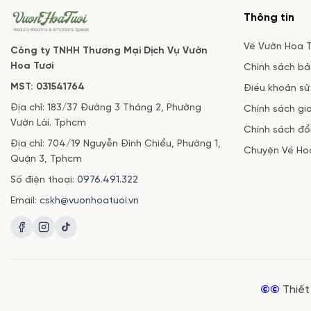
Thông tin
Về Vườn Hoa T
Công ty TNHH Thương Mại Dịch Vụ Vườn
Hoa Tươi
Chính sách b
MST: 031541764
Điều khoản sử
Địa chỉ: 183/37 Đường 3 Tháng 2, Phường
Chính sách gi
Vườn Lài. Tphcm
Chính sách đổi
Địa chỉ: 704/19 Nguyễn Đình Chiểu, Phường 1,
Chuyện Về Ho
Quận 3, Tphcm
Số điện thoại:
0976.491.322
Email:
cskh@vuonhoatuoi.vn
©©
Thiết