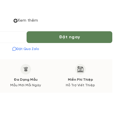
Xem thêm
ực tiếp từ Vuonhoatuoi.vn. Bởi vì: một số loại hoa
có hoặc chất lượng không đảm bảo nếu có thay đổi sẽ
Đặt ngay
Đặt Qua Zalo
ượng, tone màu, kiểu dáng cũng như chất lượng hoa tươi
hận được ảnh chụp trước khi chúng mình giao hoa.
Đa Dạng Mẫu
Miễn Phí Thiệp
Mẫu Mới Mỗi Ngày
Hỗ Trợ Viết Thiệp