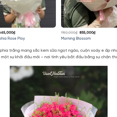
Giá
Giá
Giá
Giá
665,000
₫
980,000
₫
855,000
₫
gốc
hiện
gốc
hiện
hia Rose Ploy
Morning Blossom
à:
tại
là:
tại
780,000₫.
là:
980,000₫.
là:
ophia trắng mang sắc kem sữa ngọt ngào, cuộn xoáy e ấp nh
665,000₫.
855,000₫.
một sự khởi đầu mới – nơi tình yêu bắt đầu bằng sự chân th