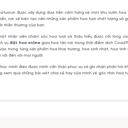
tuoi.vn được xây dựng dựa trên cảm hứng về một khu vườn hoa t
riển, nơi sẽ kiến tạo nên những sản phẩm hoa tươi chất lượng và g
ời thân thương của bạn.
một nhân viên chăm sóc hoa tươi và thấu hiểu được nổi lòng c
ch vụ
đặt hoa online
giao hoa tận nơi trong thời điểm dịch Covid1
vào trong từng sản phẩm hoa khai trương, hoa sinh nhật, hoa tìn
 vời đến với mọi người.
úc mình điều được mình cẩn thận phục vụ và ghi nhận phản hồi kh
 xem qua những bài viết chia sẻ hay của mình về góc nhìn hoa tư