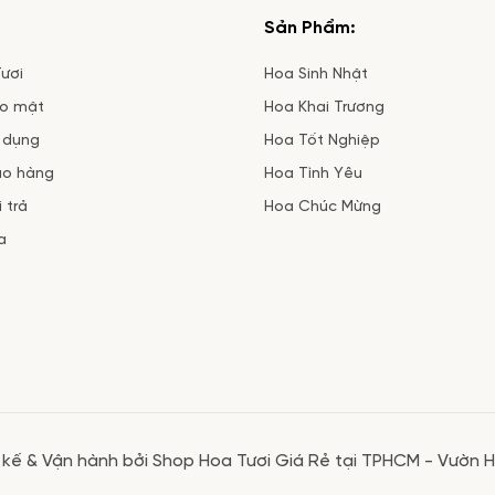
Sản Phẩm:
ươi
Hoa Sinh Nhật
ảo mật
Hoa Khai Trương
 dụng
Hoa Tốt Nghiệp
ao hàng
Hoa Tình Yêu
 trả
Hoa Chúc Mừng
a
 kế & Vận hành bởi Shop Hoa Tươi Giá Rẻ tại TPHCM - Vườn 