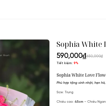
Sophia White 
590,000
₫
650,000
₫
Tiết kiệm:
9%
Sophia White Love Flow
Phù hợp tặng sinh nhật, hẹn hò
Size: Trung
Chiều cao:
45cm
– Chiều Ngan