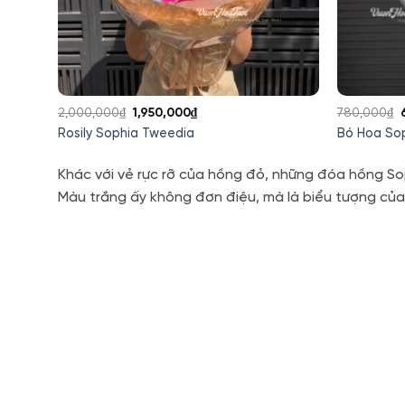
Giá
Giá
2,000,000
₫
1,950,000
₫
780,000
₫
gốc
hiện
Rosily Sophia Tweedia
Bó Hoa Sop
là:
tại
l
2,000,000₫.
là:
Khác với vẻ rực rỡ của hồng đỏ, những đóa hồng S
1,950,000₫.
Màu trắng ấy không đơn điệu, mà là biểu tượng của 