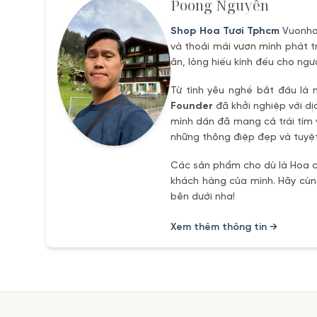
Poong Nguyễn
Shop Hoa Tươi Tphcm
Vuonhoa
và thoải mái vươn mình phát t
ân, lòng hiếu kính đếu cho ngư
Từ tình yêu nghề bắt đầu là 
Founder
đã khởi nghiệp với dị
mình dần đã mang cả trái tím 
những thông điệp đẹp và tuyệt
Các sản phẩm cho dù là Hoa ch
khách hàng của mình. Hãy cùng
bên dưới nha!
Xem thêm thông tin →