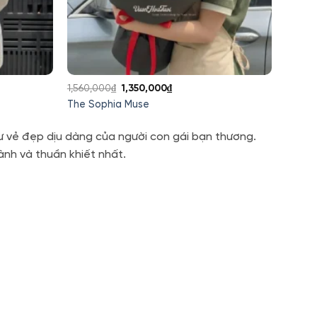
Giá
Giá
1,560,000
₫
1,350,000
₫
gốc
hiện
The Sophia Muse
là:
tại
1,560,000₫.
là:
ư vẻ đẹp dịu dàng của người con gái bạn thương.
1,350,000₫.
ành và thuần khiết nhất.