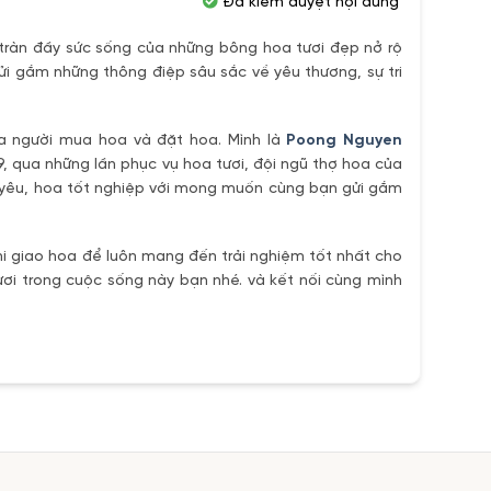
Đã kiểm duyệt nội dung
ràn đầy sức sống của những bông hoa tươi đẹp nở rộ
ửi gắm những thông điệp sâu sắc về yêu thương, sự tri
ủa người mua hoa và đặt hoa. Mình là
Poong Nguyen
9, qua những lần phục vụ hoa tươi, đội ngũ thợ hoa của
h yêu, hoa tốt nghiệp với mong muốn cùng bạn gửi gắm
i giao hoa để luôn mang đến trải nghiệm tốt nhất cho
ơi trong cuộc sống này bạn nhé. và kết nối cùng mình