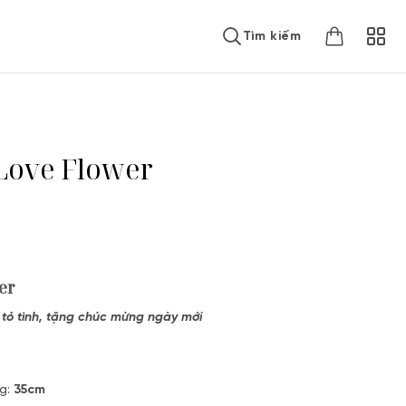
Tìm kiếm
Love Flower
er
, tỏ tình, tặng chúc mừng ngày mới
g:
35cm