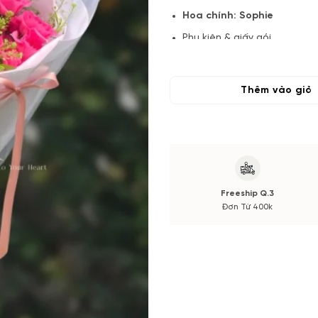
Hoa chính:
Sophie
Phụ kiện & giấy gói
Lưu ý:
Sản phẩm hoa chụp mẫu tr
trong mẫu theo mùa sẽ không 
Thêm vào giỏ
được thông báo đến cho bạn.
Vuonhoatuoi.vn đảm bảo định l
đẹp và đầy đặn nhất. Bạn sẽ n
Freeship Q.3
Đơn Từ 400k