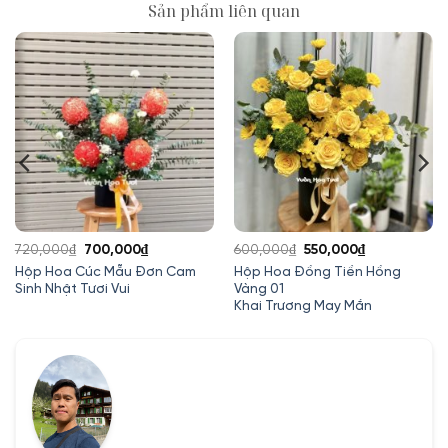
Sản phẩm liên quan
Giá
Giá
Giá
Giá
720,000
₫
700,000
₫
600,000
₫
550,000
₫
gốc
hiện
gốc
hiện
Hộp Hoa Cúc Mẫu Đơn Cam
Hộp Hoa Đồng Tiền Hồng
Sinh Nhật Tươi Vui
Vàng 01
là:
tại
là:
tại
Khai Trương May Mắn
720,000₫.
là:
600,000₫.
là:
700,000₫.
550,000₫.