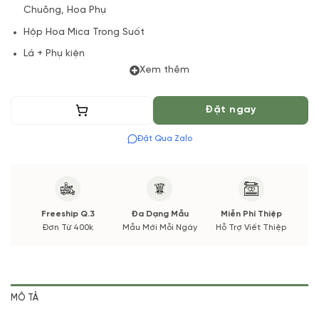
Chuông, Hoa Phụ
Hộp Hoa Mica Trong Suốt
Lá + Phụ kiện
Xem thêm
Đặt trước 4 tiếng hoặc 01 ngày
(*) Shop hoa tươi với dịch vụ đặt hoa online Vườn Hoa Tươi
Thêm vào giỏ
Đặt ngay
đảm bảo phong cách cắm, tone màu sắc.
Đặt Qua Zalo
Nếu có thay đổi về Hoa phụ và thời gian giao sẽ được thông
báo đến Quý khách hàng xác nhận trước khi cắm hay bó.
Freeship Q.3
Đa Dạng Mẫu
Miễn Phí Thiệp
Đơn Từ 400k
Mẫu Mới Mỗi Ngày
Hỗ Trợ Viết Thiệp
MÔ TẢ