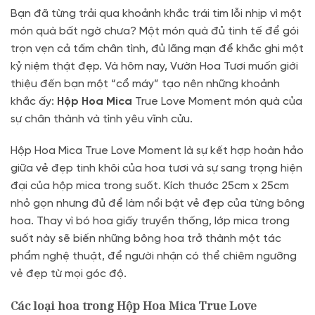
Bạn đã từng trải qua khoảnh khắc trái tim lỗi nhịp vì một
món quà bất ngờ chưa? Một món quà đủ tinh tế để gói
trọn vẹn cả tấm chân tình, đủ lãng mạn để khắc ghi một
kỷ niệm thật đẹp. Và hôm nay, Vườn Hoa Tươi muốn giới
thiệu đến bạn một “cổ máy” tạo nên những khoảnh
khắc ấy:
Hộp Hoa Mica
True Love Moment món quà của
sự chân thành và tình yêu vĩnh cửu.
Hộp Hoa Mica True Love Moment là sự kết hợp hoàn hảo
giữa vẻ đẹp tinh khôi của hoa tươi và sự sang trọng hiện
đại của hộp mica trong suốt. Kích thước 25cm x 25cm
nhỏ gọn nhưng đủ để làm nổi bật vẻ đẹp của từng bông
hoa. Thay vì bó hoa giấy truyền thống, lớp mica trong
suốt này sẽ biến những bông hoa trở thành một tác
phẩm nghệ thuật, để người nhận có thể chiêm ngưỡng
vẻ đẹp từ mọi góc độ.
Các loại hoa trong Hộp Hoa Mica True Love