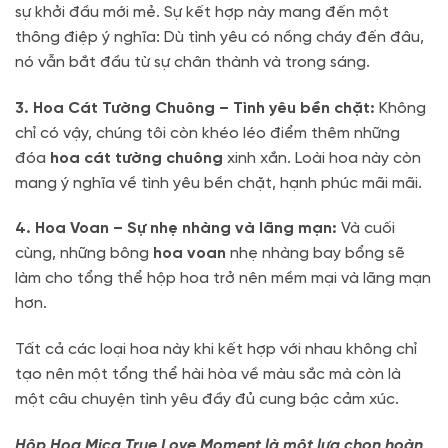
sự khởi đầu mới mẻ. Sự kết hợp này mang đến một
thông điệp ý nghĩa: Dù tình yêu có nồng cháy đến đâu,
nó vẫn bắt đầu từ sự chân thành và trong sáng.
3. Hoa Cát Tường Chuông – Tình yêu bền chặt:
Không
chỉ có vậy, chúng tôi còn khéo léo điểm thêm những
đóa
hoa cát tường chuông
xinh xắn. Loài hoa này còn
mang ý nghĩa về tình yêu bền chặt, hạnh phúc mãi mãi.
4. Hoa Voan – Sự nhẹ nhàng và lãng mạn:
Và cuối
cùng, những bông
hoa voan
nhẹ nhàng bay bổng sẽ
làm cho tổng thể hộp hoa trở nên mềm mại và lãng mạn
hơn.
Tất cả các loại hoa này khi kết hợp với nhau không chỉ
tạo nên một tổng thể hài hòa về màu sắc mà còn là
một câu chuyện tình yêu đầy đủ cung bậc cảm xúc.
Hộp Hoa Mica True Love Moment là một lựa chọn hoàn