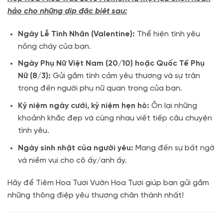
hảo cho những dịp đặc biệt sau:
Ngày Lễ Tình Nhân (Valentine):
Thể hiện tình yêu
nồng cháy của bạn.
Ngày Phụ Nữ Việt Nam (20/10) hoặc Quốc Tế Phụ
Nữ (8/3):
Gửi gắm tình cảm yêu thương và sự trân
trọng đến người phụ nữ quan trọng của bạn.
Kỷ niệm ngày cưới, kỷ niệm hẹn hò:
Ôn lại những
khoảnh khắc đẹp và cùng nhau viết tiếp câu chuyện
tình yêu.
Ngày sinh nhật của người yêu:
Mang đến sự bất ngờ
và niềm vui cho cô ấy/anh ấy.
Hãy để Tiêm Hoa Tươi Vườn Hoa Tươi giúp bạn gửi gắm
những thông điệp yêu thương chân thành nhất!