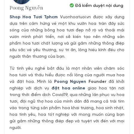
Đã kiểm duyệt nội dung
Poong Nguyễn
Shop Hoa Tươi Tphcm
Vuonhoatuoi.vn được xây dựng
dựa trên cảm hứng về một khu vườn hoa tràn đầy sức
sống của những bông hoa tươi đẹp nở rộ và thoải mái
vươn mình phát triển, nơi sẽ kiến tạo nên những sản
phẩm hoa tươi chất lượng và gửi gắm những thông điệp
sâu sắc về yêu thương, sự tri ân, lòng hiếu kính đếu cho
người thân thương của bạn.
Từ tình yêu nghề bắt đầu là một nhân viên chăm sóc
hoa tươi và thấu hiểu được nổi lòng của người mua hoa
và đặt hoa. Mình là
Poong Nguyen
Founder
đã khởi
nghiệp với dịch vụ
đặt hoa online
giao hoa tận nơi
trong thời điểm dịch Covid19, qua những lần phục vụ hoa
tươi, đội ngũ thợ hoa của mình dần đã mang cả trái tím
vào trong từng sản phẩm hoa khai trương, hoa sinh nhật,
hoa tình yêu, hoa tốt nghiệp với mong muốn cùng bạn
gửi gắm những thông điệp đẹp và tuyệt vời đến với mọi
người.