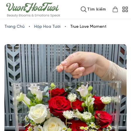
Skip
www.vuonhoatuoi.vn
Tìm kiếm
to
content
Trang Chủ
•
Hộp Hoa Tươi
•
True Love Moment