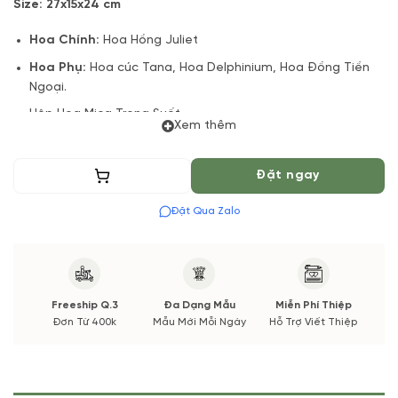
Size: 27x15x24 cm
Hoa Chính:
Hoa Hồng Juliet
Hoa Phụ:
Hoa cúc Tana, Hoa Delphinium, Hoa Đồng Tiền
Ngoại.
Hộp Hoa Mica Trong Suốt
Xem thêm
Lá + Phụ kiện
Đặt trước 4 tiếng hoặc 01 ngày
Thêm vào giỏ
Đặt ngay
(*) Shop hoa tươi với dịch vụ đặt hoa online Vườn Hoa Tươi
Đặt Qua Zalo
đảm bảo phong cách cắm, tone màu sắc.
Nếu có thay đổi về Hoa phụ và thời gian giao sẽ được thông
báo đến Quý khách hàng xác nhận trước khi cắm hay bó.
Freeship Q.3
Đa Dạng Mẫu
Miễn Phí Thiệp
Đơn Từ 400k
Mẫu Mới Mỗi Ngày
Hỗ Trợ Viết Thiệp