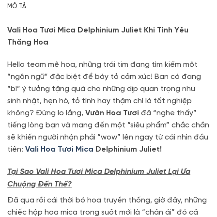
MÔ TẢ
Vali Hoa Tươi Mica Delphinium Juliet Khi Tình Yêu
Thăng Hoa
Hello team mê hoa, những trái tim đang tìm kiếm một
“ngôn ngữ” đặc biệt để bày tỏ cảm xúc! Bạn có đang
“bí” ý tưởng tặng quà cho những dịp quan trọng như
sinh nhật, hẹn hò, tỏ tình hay thậm chí là tốt nghiệp
không? Đừng lo lắng,
Vườn Hoa Tươi
đã “nghe thấy”
tiếng lòng bạn và mang đến một “siêu phẩm” chắc chắn
sẽ khiến người nhận phải “wow” lên ngay từ cái nhìn đầu
tiên:
Vali Hoa Tươi Mica
Delphinium Juliet!
Tại Sao Vali Hoa Tươi Mica Delphinium Juliet Lại Ưa
Chuộng Đến Thế?
Đã qua rồi cái thời bó hoa truyền thống, giờ đây, những
chiếc hộp hoa mica trong suốt mới là “chân ái” đó cả