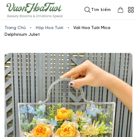
Skip
www.vuonhoatuoi.vn
Tìm kiếm
to
content
Trang Chủ
•
Hộp Hoa Tươi
•
Vali Hoa Tươi Mica
Delphinium Juliet