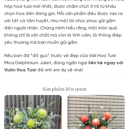
hộp hoa tươi mới nhất, được chăm chút tỉ mỉ từ khâu
chọn hoa đến đóng gói. Mỗi sản phẩm đều được tạo ra
với tất cả tâm huyết, như một lời chúc phúc gửi gắm
đến người nhận. Chúng mình hiểu rằng, một món quà
không chỉ là vật chất mà còn là tình cảm, là thông điệp
yêu thương mà bạn muốn gửi gắm.
Nếu bạn đã “đổ gục” trước vẻ đẹp của Vali Hoa Tươi
Mica Delphinium Juliet, đừng ngần ngại
liên hệ ngay với
Vườn Hoa Tươi
để rinh em ấy về nhé!
Sản phẩm liên quan