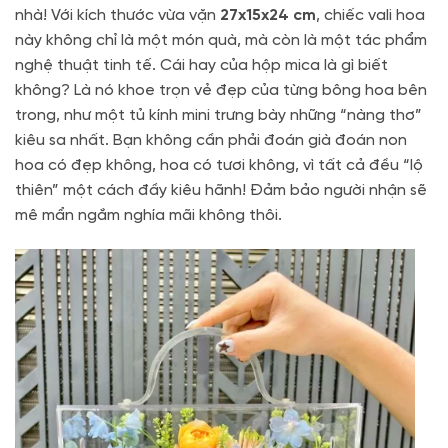
nhà! Với kích thước vừa vặn
27x15x24 cm
, chiếc vali hoa
này không chỉ là một món quà, mà còn là một tác phẩm
nghệ thuật tinh tế. Cái hay của hộp mica là gì biết
không? Là nó khoe trọn vẻ đẹp của từng bông hoa bên
trong, như một tủ kính mini trưng bày những “nàng thơ”
kiêu sa nhất. Bạn không cần phải đoán già đoán non
hoa có đẹp không, hoa có tươi không, vì tất cả đều “lộ
thiên” một cách đầy kiêu hãnh! Đảm bảo người nhận sẽ
mê mẩn ngắm nghía mãi không thôi.