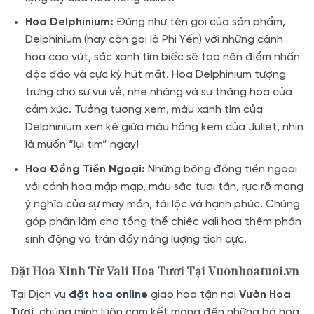
Hoa Delphinium:
Đúng như tên gọi của sản phẩm,
Delphinium (hay còn gọi là Phi Yến) với những cành
hoa cao vút, sắc xanh tím biếc sẽ tạo nên điểm nhấn
độc đáo và cực kỳ hút mắt. Hoa Delphinium tượng
trưng cho sự vui vẻ, nhẹ nhàng và sự thăng hoa của
cảm xúc. Tưởng tượng xem, màu xanh tím của
Delphinium xen kẽ giữa màu hồng kem của Juliet, nhìn
là muốn “lụi tim” ngay!
Hoa Đồng Tiền Ngoại:
Những bông đồng tiền ngoại
với cánh hoa mập mạp, màu sắc tươi tắn, rực rỡ mang
ý nghĩa của sự may mắn, tài lộc và hạnh phúc. Chúng
góp phần làm cho tổng thể chiếc vali hoa thêm phần
sinh động và tràn đầy năng lượng tích cực.
Đặt Hoa Xinh Từ Vali Hoa Tươi Tại Vuonhoatuoi.vn
Tại Dịch vụ
đặt hoa online
giao hoa tận nơi
Vườn Hoa
Tươi
, chúng mình luôn cam kết mang đến những bó hoa,