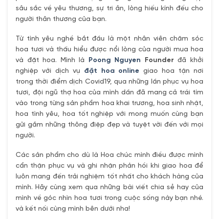
sâu sắc về yêu thương, sự tri ân, lòng hiếu kính đếu cho
người thân thương của bạn.
Từ tình yêu nghề bắt đầu là một nhân viên chăm sóc
hoa tươi và thấu hiểu được nổi lòng của người mua hoa
và đặt hoa. Mình là
Poong Nguyen
Founder
đã khởi
nghiệp với dịch vụ
đặt hoa online
giao hoa tận nơi
trong thời điểm dịch Covid19, qua những lần phục vụ hoa
tươi, đội ngũ thợ hoa của mình dần đã mang cả trái tím
vào trong từng sản phẩm hoa khai trương, hoa sinh nhật,
hoa tình yêu, hoa tốt nghiệp với mong muốn cùng bạn
gửi gắm những thông điệp đẹp và tuyệt vời đến với mọi
người.
Các sản phẩm cho dù là Hoa chúc mình điều được mình
cẩn thận phục vụ và ghi nhận phản hồi khi giao hoa để
luôn mang đến trải nghiệm tốt nhất cho khách hàng của
mình. Hãy cùng xem qua những bài viết chia sẻ hay của
mình về góc nhìn hoa tươi trong cuộc sống này bạn nhé.
và kết nối cùng mình bên dưới nha!