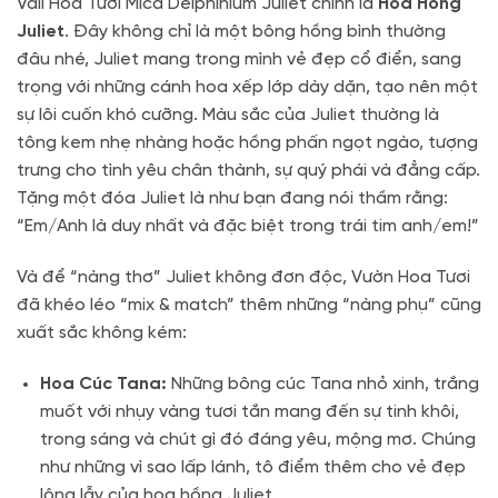
Vali Hoa Tươi Mica Delphinium Juliet chính là
Hoa Hồng
Juliet
. Đây không chỉ là một bông hồng bình thường
đâu nhé, Juliet mang trong mình vẻ đẹp cổ điển, sang
trọng với những cánh hoa xếp lớp dày dặn, tạo nên một
sự lôi cuốn khó cưỡng. Màu sắc của Juliet thường là
tông kem nhẹ nhàng hoặc hồng phấn ngọt ngào, tượng
trưng cho tình yêu chân thành, sự quý phái và đẳng cấp.
Tặng một đóa Juliet là như bạn đang nói thầm rằng:
“Em/Anh là duy nhất và đặc biệt trong trái tim anh/em!”
Và để “nàng thơ” Juliet không đơn độc, Vườn Hoa Tươi
đã khéo léo “mix & match” thêm những “nàng phụ” cũng
xuất sắc không kém:
Hoa Cúc Tana:
Những bông cúc Tana nhỏ xinh, trắng
muốt với nhụy vàng tươi tắn mang đến sự tinh khôi,
trong sáng và chút gì đó đáng yêu, mộng mơ. Chúng
như những vì sao lấp lánh, tô điểm thêm cho vẻ đẹp
lộng lẫy của hoa hồng Juliet.