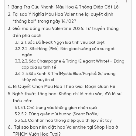
Bảng Tra Cứu Nhanh: Màu Hoa & Thông Điệp Cốt Lõi
Tại sao Ý Nghĩa Màu Hoa Valentine lại quyết định
“thắng bại” trong ngày 14/02?
Giải mã bảng màu Valentine 2026: Từ truyền thống
đến phá cách
2.1. Sắc Đỏ (Red): Ngọn lửa tình yêu bất diệt
2.2. Sắc Hồng (Pink): Bản giao hưởng của sự ngọt
ngào
2.3. Sắc Champagne & Trắng (Elegant White) – Đẳng
cấp của sự tinh tế
2.3 Sắc Xanh & Tím (Mystic Blue/Purple): Sự chung
thủy và huyền bí
Bí Quyết Chọn Màu Hoa Theo Giai Đoạn Quan Hệ
Nghệ thuật tặng hoa: Không chỉ là màu sắc, đó là sự
thấu cảm
5.1. Chú trọng vào không gian nhận quà
5.2. Đừng quên mùi hương (Scent Profile)
5.3. Cá nhân hóa thông điệp qua thiệp viết tay
Tại sao bạn nên đặt hoa Valentine tại Shop Hoa ở
TPHCM Vườn Hoa Tươi?