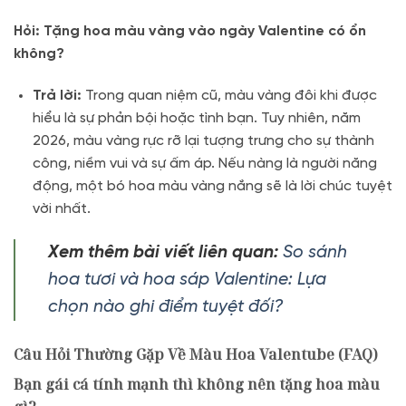
Hỏi: Tặng hoa màu vàng vào ngày Valentine có ổn
không?
Trả lời:
Trong quan niệm cũ,
màu vàng đôi khi được
hiểu là sự phản bội hoặc tình bạn.
Tuy nhiên,
năm
2026,
màu vàng rực rỡ lại tượng trưng cho sự thành
công,
niềm vui và sự ấm áp.
Nếu nàng là người năng
động,
một bó hoa màu vàng nắng sẽ là lời chúc tuyệt
vời nhất.
Xem thêm bài viết liên quan:
So sánh
hoa tươi và hoa sáp Valentine: Lựa
chọn nào ghi điểm tuyệt đối?
Câu Hỏi Thường Gặp Về Màu Hoa Valentube (FAQ)
Bạn gái cá tính mạnh thì không nên tặng hoa màu