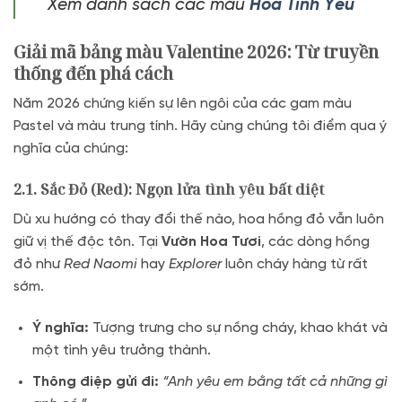
Xem danh sách các mẫu
Hoa Tình Yêu
Giải mã bảng màu Valentine 2026: Từ truyền
thống đến phá cách
Năm 2026 chứng kiến sự lên ngôi của các gam màu
Pastel và màu trung tính. Hãy cùng chúng tôi điểm qua ý
nghĩa của chúng:
2.1. Sắc Đỏ (Red): Ngọn lửa tình yêu bất diệt
Dù xu hướng có thay đổi thế nào,
hoa hồng đỏ vẫn luôn
giữ vị thế độc tôn.
Tại
Vườn Hoa Tươi
,
các dòng hồng
đỏ như
Red Naomi
hay
Explorer
luôn cháy hàng từ rất
sớm.
Ý nghĩa:
Tượng trưng cho sự nồng cháy,
khao khát và
một tình yêu trưởng thành.
Thông điệp gửi đi:
“Anh yêu em bằng tất cả những gì