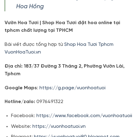
Hoa Hồng
Vườn Hoa Tươi | Shop Hoa Tươi đặt hoa online tại
tphcm chất lượng tại TPHCM
Bài viết được tổng hợp từ
Shop Hoa Tươi Tphcm
VuonHoaTuoi.vn
Địa chỉ: 183/37 Đường 3 Tháng 2, Phường Vườn Lài,
Tphcm
Google Maps
:
https://g.page/vuonhoatuoi
Hotline/zalo:
0976491322
Facebook:
https://www.facebook.com/vuonhoatuoii
Website:
https://vuonhoatuoi.vn
Blogspot:
https://vuonhoatuoi80.blogspot.com