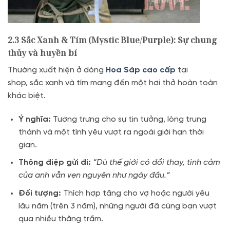
2.3 Sắc Xanh & Tím (Mystic Blue/Purple): Sự chung
thủy và huyền bí
Thường xuất hiện ở dòng
Hoa Sáp cao cấp
tại
shop,
sắc xanh và tím mang đến một hơi thở hoàn toàn
khác biệt.
Ý nghĩa:
Tượng trưng cho sự tin tưởng,
lòng trung
thành và một tình yêu vượt ra ngoài giới hạn thời
gian.
Thông điệp gửi đi:
“Dù thế giới có đổi thay, tình cảm
của anh vẫn vẹn nguyên như ngày đầu.”
Đối tượng:
Thích hợp tặng cho vợ hoặc người yêu
lâu năm (trên 3 năm),
những người đã cùng bạn vượt
qua nhiều thăng trầm.