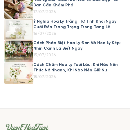
Bạn Cần Khám Phá
17/07/2026
Ý Nghĩa Hoa Ly Trắng: Từ Tinh Khôi Ngày
Cưới Đến Trang Trọng Trong Tang Lễ
16/07/2026
Cách Phân Biệt Hoa Ly Đơn Và Hoa Ly Kép:
Nhìn Cánh Là Biết Ngay
15/07/2026
Cách Chăm Hoa Ly Tươi Lâu: Khi Nào Nên
Thúc Nở Nhanh, Khi Nào Nên Giữ Nụ
15/07/2026