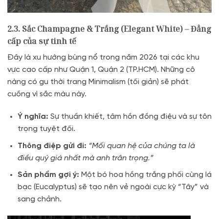
2.3. Sắc Champagne & Trắng (Elegant White) – Đẳng
cấp của sự tinh tế
Đây là xu hướng bùng nổ trong năm 2026 tại các khu
vực cao cấp như Quận 1,
Quận 2 (TP.
HCM).
Những cô
nàng có gu thời trang Minimalism (tối giản) sẽ phát
cuồng vì sắc màu này.
Ý nghĩa:
Sự thuần khiết,
tâm hồn đồng điệu và sự tôn
trọng tuyệt đối.
Thông điệp gửi đi:
“Mối quan hệ của chúng ta là
điều quý giá nhất mà anh trân trọng.”
Sản phẩm gợi ý:
Một bó hoa hồng trắng phối cùng lá
bạc (Eucalyptus) sẽ tạo nên vẻ ngoài cực kỳ “Tây” và
sang chảnh.