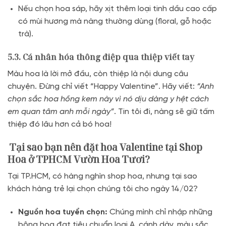
Nếu chọn hoa sáp,
hãy
xịt thêm loại tinh dầu cao cấp
có mùi hương mà nàng thường dùng (floral,
gỗ hoặc
trà).
5.3. Cá nhân hóa thông điệp qua thiệp viết tay
Màu hoa là lời mở đầu,
còn thiệp là nội dung câu
chuyện.
Đừng chỉ viết “Happy Valentine”.
Hãy viết:
“Anh
chọn sắc hoa hồng kem này vì nó dịu dàng y hệt cách
em quan tâm anh mỗi ngày”
.
Tin tôi đi,
nàng sẽ giữ tấm
thiệp đó lâu hơn cả bó hoa!
Tại sao bạn nên đặt hoa Valentine tại Shop
Hoa ở TPHCM Vườn Hoa Tươi?
Tại TP.
HCM,
có hàng nghìn shop hoa,
nhưng tại sao
khách hàng trẻ lại chọn chúng tôi cho ngày 14/02?
Nguồn hoa tuyển chọn:
Chúng mình chỉ nhập những
bông hoa đạt tiêu chuẩn loại A,
cánh dày,
màu sắc