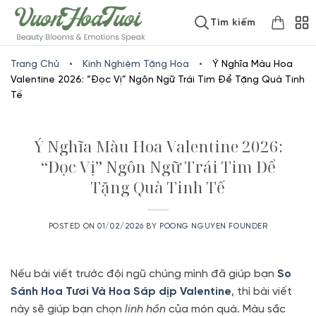
Skip
www.vuonhoatuoi.vn
Tìm kiếm
to
content
Trang Chủ
•
Kinh Nghiệm Tặng Hoa
•
Ý Nghĩa Màu Hoa
Valentine 2026: “Đọc Vị” Ngôn Ngữ Trái Tim Để Tặng Quà Tinh
Tế
Ý Nghĩa Màu Hoa Valentine 2026:
“Đọc Vị” Ngôn Ngữ Trái Tim Để
Tặng Quà Tinh Tế
POSTED ON
01/02/2026
BY
POONG NGUYEN FOUNDER
Nếu bài viết trước đội ngũ chúng mình đã giúp bạn
So
Sánh Hoa Tươi Và Hoa Sáp dịp Valentine
, thì bài viết
này sẽ giúp bạn chọn
linh hồn
của món quà. Màu sắc