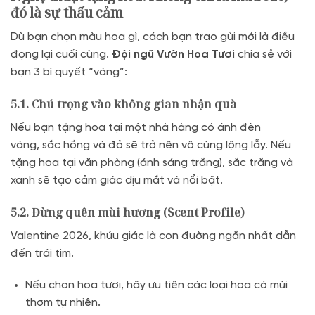
đó là sự thấu cảm
Dù bạn chọn màu hoa gì,
cách bạn trao gửi mới là điều
đọng lại cuối cùng.
Đội ngũ Vườn Hoa Tươi
chia sẻ với
bạn 3 bí quyết “vàng”:
5.1. Chú trọng vào không gian nhận quà
Nếu bạn tặng hoa tại một nhà hàng có ánh đèn
vàng,
sắc hồng và đỏ sẽ trở nên vô cùng lộng lẫy.
Nếu
tặng hoa tại văn phòng (ánh sáng trắng),
sắc trắng và
xanh sẽ tạo cảm giác dịu mắt và nổi bật.
5.2. Đừng quên mùi hương (Scent Profile)
Valentine 2026,
khứu giác là con đường ngắn nhất dẫn
đến trái tim.
Nếu chọn hoa tươi,
hãy ưu tiên các loại hoa có mùi
thơm tự nhiên.