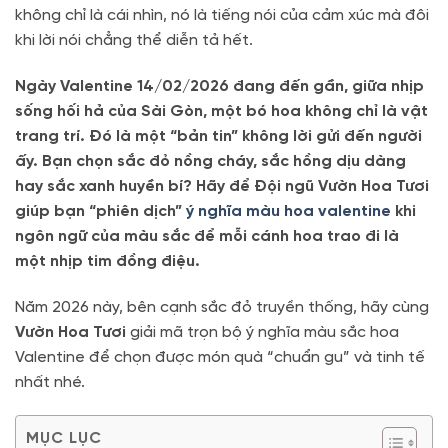
không chỉ là cái nhìn, nó là tiếng nói của cảm xúc mà đôi
khi lời nói chẳng thể diễn tả hết.
Ngày Valentine 14/02/2026 đang đến gần, giữa nhịp
sống hối hả của Sài Gòn, một bó hoa không chỉ là vật
trang trí. Đó là một “bản tin” không lời gửi đến người
ấy. Bạn chọn sắc đỏ nồng cháy, sắc hồng dịu dàng
hay sắc xanh huyền bí? Hãy để Đội ngũ Vườn Hoa Tươi
giúp bạn “phiên dịch”
ý nghĩa màu hoa valentine
khi
ngôn ngữ của màu sắc để mỗi cánh hoa trao đi là
một nhịp tim đồng điệu.
Năm 2026 này, bên cạnh sắc đỏ truyền thống, hãy cùng
Vườn Hoa Tươi
giải mã trọn bộ ý nghĩa màu sắc hoa
Valentine để chọn được món quà “chuẩn gu” và tinh tế
nhất nhé.
MỤC LỤC