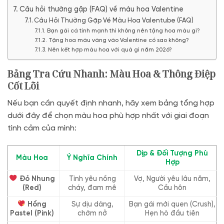
Câu hỏi thường gặp (FAQ) về màu hoa Valentine
Câu Hỏi Thường Gặp Về Màu Hoa Valentube (FAQ)
Bạn gái cá tính mạnh thì không nên tặng hoa màu gì?
Tặng hoa màu vàng vào Valentine có sao không?
Nên kết hợp màu hoa với quà gì năm 2026?
Bảng Tra Cứu Nhanh: Màu Hoa & Thông Điệp
Cốt Lõi
Nếu bạn cần quyết định nhanh, hãy xem bảng tổng hợp
dưới đây để chọn màu hoa phù hợp nhất với giai đoạn
tình cảm của mình:
Dịp & Đối Tượng Phù
Màu Hoa
Ý Nghĩa Chính
Hợp
Đỏ Nhung
Tình yêu nồng
Vợ, Người yêu lâu năm,
(Red)
cháy, đam mê
Cầu hôn
Hồng
Sự dịu dàng,
Bạn gái mới quen (Crush),
Pastel (Pink)
chớm nở
Hẹn hò đầu tiên