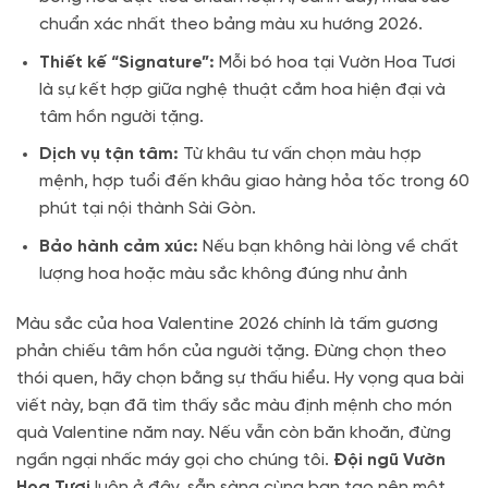
chuẩn xác nhất theo bảng màu xu hướng 2026.
Thiết kế “Signature”:
Mỗi bó hoa tại Vườn Hoa Tươi
là sự kết hợp giữa nghệ thuật cắm hoa hiện đại và
tâm hồn người tặng.
Dịch vụ tận tâm:
Từ khâu tư vấn chọn màu hợp
mệnh,
hợp tuổi đến khâu giao hàng hỏa tốc trong 60
phút tại nội thành Sài Gòn.
Bảo hành cảm xúc:
Nếu bạn không hài lòng về chất
lượng hoa hoặc màu sắc không đúng như ảnh
Màu sắc của hoa Valentine 2026 chính là tấm gương
phản chiếu tâm hồn của người tặng.
Đừng chọn theo
thói quen,
hãy chọn bằng sự thấu hiểu.
Hy vọng qua bài
viết này,
bạn đã tìm thấy sắc màu định mệnh cho món
quà Valentine năm nay.
Nếu vẫn còn băn khoăn,
đừng
ngần ngại nhấc máy gọi cho chúng tôi.
Đội ngũ Vườn
Hoa Tươi
luôn ở đây,
sẵn sàng cùng bạn tạo nên một