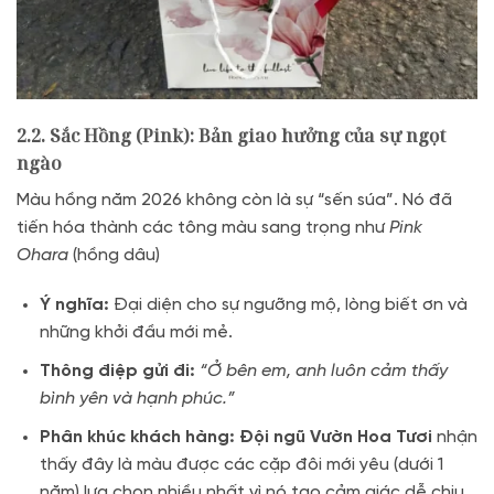
2.2. Sắc Hồng (Pink): Bản giao hưởng của sự ngọt
ngào
Màu hồng năm 2026 không còn là sự “sến súa”.
Nó đã
tiến hóa thành các tông màu sang trọng như
Pink
Ohara
(hồng dâu)
Ý nghĩa:
Đại diện cho sự ngưỡng mộ,
lòng biết ơn và
những khởi đầu mới mẻ.
Thông điệp gửi đi:
“Ở bên em, anh luôn cảm thấy
bình yên và hạnh phúc.”
Phân khúc khách hàng:
Đội ngũ Vườn Hoa Tươi
nhận
thấy đây là màu được các cặp đôi mới yêu (dưới 1
năm) lựa chọn nhiều nhất vì nó tạo cảm giác dễ chịu,