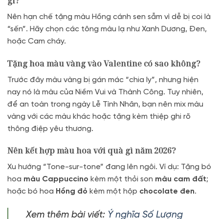
gì?
Nên hạn chế tặng màu Hồng cánh sen sẫm vì dễ bị coi là
“sến”. Hãy chọn các tông màu lạ như Xanh Dương, Đen,
hoặc Cam cháy.
Tặng hoa màu vàng vào Valentine có sao không?
Trước đây màu vàng bị gán mác “chia ly”, nhưng hiện
nay nó là màu của Niềm Vui và Thành Công. Tuy nhiên,
để an toàn trong ngày Lễ Tình Nhân, bạn nên mix màu
vàng với các màu khác hoặc tặng kèm thiệp ghi rõ
thông điệp yêu thương.
Nên kết hợp màu hoa với quà gì năm 2026?
Xu hướng “Tone-sur-tone” đang lên ngôi. Ví dụ: Tặng bó
hoa
màu Cappuccino
kèm một thỏi son
màu cam đất
;
hoặc bó hoa
Hồng đỏ
kèm một hộp
chocolate đen
.
Xem thêm bài viết:
Ý nghĩa Số Lượng