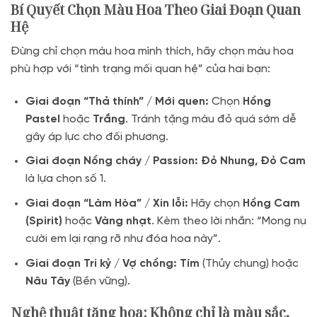
Bí Quyết Chọn Màu Hoa Theo Giai Đoạn Quan
Hệ
Đừng chỉ chọn màu hoa mình thích, hãy chọn màu hoa
phù hợp với “tình trạng mối quan hệ” của hai bạn:
Giai đoạn “Thả thính” / Mới quen:
Chọn
Hồng
Pastel
hoặc
Trắng
. Tránh tặng màu đỏ quá sớm dễ
gây áp lực cho đối phương.
Giai đoạn Nồng cháy / Passion:
Đỏ Nhung, Đỏ Cam
là lựa chọn số 1.
Giai đoạn “Làm Hòa” / Xin lỗi:
Hãy chọn
Hồng Cam
(Spirit)
hoặc
Vàng nhạt
. Kèm theo lời nhắn: “Mong nụ
cười em lại rạng rỡ như đóa hoa này”.
Giai đoạn Tri kỷ / Vợ chồng:
Tím
(Thủy chung) hoặc
Nâu Tây
(Bền vững).
Nghệ thuật tặng hoa: Không chỉ là màu sắc,