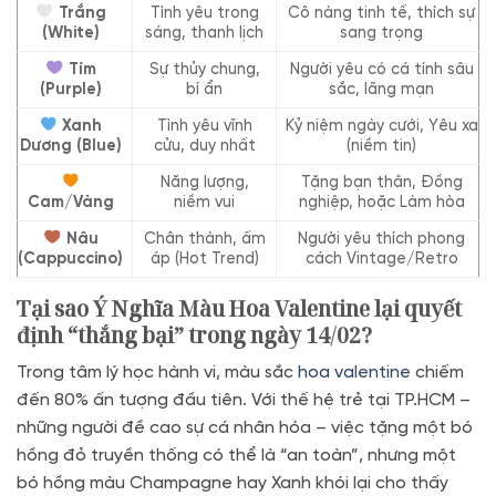
Trắng
Tình yêu trong
Cô nàng tinh tế, thích sự
(White)
sáng, thanh lịch
sang trọng
Tím
Sự thủy chung,
Người yêu có cá tính sâu
(Purple)
bí ẩn
sắc, lãng mạn
Xanh
Tình yêu vĩnh
Kỷ niệm ngày cưới, Yêu xa
Dương (Blue)
cửu, duy nhất
(niềm tin)
Năng lượng,
Tặng bạn thân, Đồng
Cam/Vàng
niềm vui
nghiệp, hoặc Làm hòa
Nâu
Chân thành, ấm
Người yêu thích phong
(Cappuccino)
áp (Hot Trend)
cách Vintage/Retro
Tại sao Ý Nghĩa Màu Hoa Valentine lại quyết
định “thắng bại” trong ngày 14/02?
Trong tâm lý học hành vi, màu sắc
hoa valentine
chiếm
đến 80% ấn tượng đầu tiên. Với thế hệ trẻ tại TP.HCM –
những người đề cao sự cá nhân hóa – việc tặng một bó
hồng đỏ truyền thống có thể là “an toàn”, nhưng một
bó hồng màu Champagne hay Xanh khói lại cho thấy