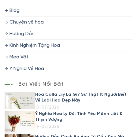
Blog
Chuyện về hoa
Hướng Dẫn
Kinh Nghiệm Tặng Hoa
Mẹo Vặt
Ý Nghĩa Về Hoa
Bài Viết Nổi Bật
Hoa Calla Lily Là Gì? Sự Thật Ít Người Biết
Về Loài Hoa Đẹp Này
19/07/2026
Ý Nghĩa Hoa Ly Đỏ: Tình Yêu Mãnh Liệt &
Thịnh Vượng
19/07/2026
Hướng Dẫn Cách Bó Hoa Tú Cầu Đẹp Mà