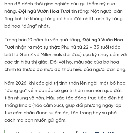
bạn đã dành thời gian nghiên cứu gu thẩm mỹ của
nàng.
Đội ngũ Vườn Hoa Tươi
tin rằng: Một người đàn
ông tinh tế không tặng bó hoa đắt nhất, anh ấy tặng
bó hoa “đúng” nhất.
Trong hơn 10 năm tư vấn quà tặng,
Đội ngũ Vườn Hoa
Tươi
nhận ra một sự thật:
Phụ nữ từ 22 – 35 tuổi (đặc
biệt là Gen Z và Millennials đời đầu) cực kỳ nhạy cảm với
các tín hiệu thị giác.
Đối với họ,
màu sắc của bó hoa
chính là thước đo mức độ thấu hiểu của người đàn ông.
Năm 2026,
khi các giá trị tinh thần lên ngôi,
một bó hoa
“đúng gu” về màu sắc có giá trị hơn mọi món quà đắt
tiền nhưng vô hồn.
Màu sắc tác động trực tiếp đến hệ
thống limbic (não cảm xúc),
giúp đối phương ngay lập
tức cảm nhận được sự ấm áp,
tôn trọng hay sự phá
cách mà bạn muốn gửi gắm.