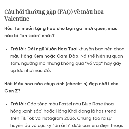
Câu hỏi thường gặp (FAQ) về màu hoa
Valentine
Hỏi: Tôi muốn tặng hoa cho bạn gái mới quen, màu
nào là “an toàn” nhất?
Trả lời:
Đội ngũ Vườn Hoa Tươi
khuyên bạn nên chọn
màu
Hồng Kem hoặc Cam Đào
.
Nó thể hiện sự quan
tâm,
ngưỡng mộ nhưng không quá “vồ vập” hay gây
áp lực như màu đỏ.
Hỏi: Màu hoa nào chụp ảnh (check-in) đẹp nhất cho
Gen Z?
Trả lời:
Các tông màu Pastel như Blue Rose (hoa
hồng xanh sáp) hoặc Hồng Khói đang là hot trend
trên TikTok và Instagram 2026.
Chúng tạo ra sự
huyền ảo và cực kỳ “ăn ảnh” dưới camera điện thoại.