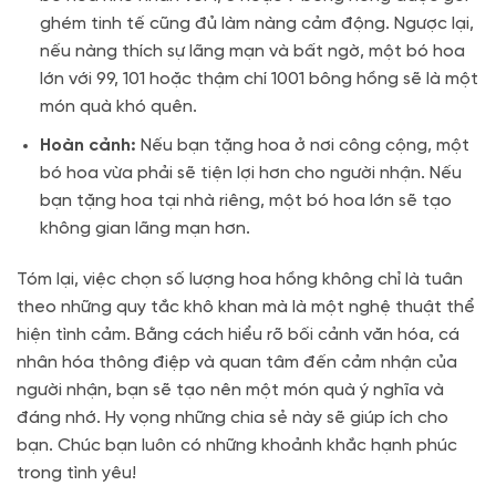
ghém tinh tế cũng đủ làm nàng cảm động. Ngược lại,
nếu nàng thích sự lãng mạn và bất ngờ, một bó hoa
lớn với 99, 101 hoặc thậm chí 1001 bông hồng sẽ là một
món quà khó quên.
Hoàn cảnh:
Nếu bạn tặng hoa ở nơi công cộng, một
bó hoa vừa phải sẽ tiện lợi hơn cho người nhận. Nếu
bạn tặng hoa tại nhà riêng, một bó hoa lớn sẽ tạo
không gian lãng mạn hơn.
Tóm lại, việc chọn số lượng hoa hồng không chỉ là tuân
theo những quy tắc khô khan mà là một nghệ thuật thể
hiện tình cảm. Bằng cách hiểu rõ bối cảnh văn hóa, cá
nhân hóa thông điệp và quan tâm đến cảm nhận của
người nhận, bạn sẽ tạo nên một món quà ý nghĩa và
đáng nhớ. Hy vọng những chia sẻ này sẽ giúp ích cho
bạn. Chúc bạn luôn có những khoảnh khắc hạnh phúc
trong tình yêu!