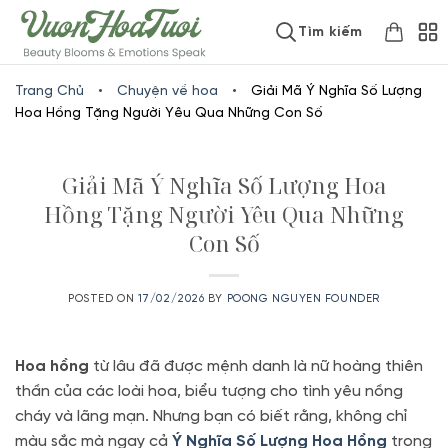
Skip
www.vuonhoatuoi.vn
Tìm kiếm
to
content
Trang Chủ
•
Chuyện về hoa
•
Giải Mã Ý Nghĩa Số Lượng
Hoa Hồng Tặng Người Yêu Qua Những Con Số
Giải Mã Ý Nghĩa Số Lượng Hoa
Hồng Tặng Người Yêu Qua Những
Con Số
POSTED ON
17/02/2026
BY
POONG NGUYEN FOUNDER
Hoa hồng
từ lâu đã được mệnh danh là nữ hoàng thiên
thần của các loài hoa, biểu tượng cho tình yêu nồng
cháy và lãng mạn. Nhưng bạn có biết rằng, không chỉ
màu sắc mà ngay cả
Ý Nghĩa Số Lượng Hoa Hồng
trong