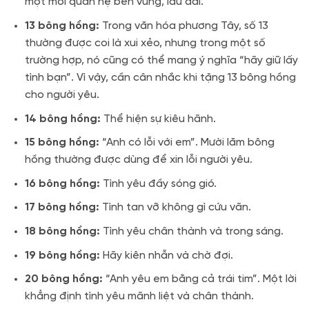
một mối quan hệ bền vững, lâu dài.
13 bông hồng:
Trong văn hóa phương Tây, số 13
thường được coi là xui xẻo, nhưng trong một số
trường hợp, nó cũng có thể mang ý nghĩa “hãy giữ lấy
tình bạn”. Vì vậy, cần cân nhắc khi tặng 13 bông hồng
cho người yêu.
14 bông hồng:
Thể hiện sự kiêu hãnh.
15 bông hồng:
“Anh có lỗi với em”. Mười lăm bông
hồng thường được dùng để xin lỗi người yêu.
16 bông hồng:
Tình yêu đầy sóng gió.
17 bông hồng:
Tình tan vỡ không gì cứu vãn.
18 bông hồng:
Tình yêu chân thành và trong sáng.
19 bông hồng:
Hãy kiên nhẫn và chờ đợi.
20 bông hồng:
“Anh yêu em bằng cả trái tim”. Một lời
khẳng định tình yêu mãnh liệt và chân thành.