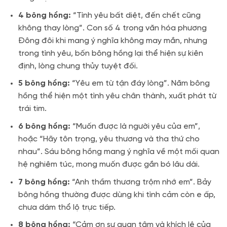
4 bông hồng:
“Tình yêu bất diệt, đến chết cũng
không thay lòng”. Con số 4 trong văn hóa phương
Đông đôi khi mang ý nghĩa không may mắn, nhưng
trong tình yêu, bốn bông hồng lại thể hiện sự kiên
định, lòng chung thủy tuyệt đối.
5 bông hồng:
“Yêu em từ tận đáy lòng”. Năm bông
hồng thể hiện một tình yêu chân thành, xuất phát từ
trái tim.
6 bông hồng:
“Muốn được là người yêu của em”,
hoặc “Hãy tôn trọng, yêu thương và tha thứ cho
nhau”. Sáu bông hồng mang ý nghĩa về một mối quan
hệ nghiêm túc, mong muốn được gắn bó lâu dài.
7 bông hồng:
“Anh thầm thương trộm nhớ em”. Bảy
bông hồng thường được dùng khi tình cảm còn e ấp,
chưa dám thổ lộ trực tiếp.
8 bông hồng:
“Cảm ơn sự quan tâm và khích lệ của