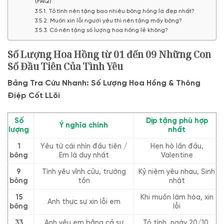
(FAQ)
Tỏ tình nên tặng bao nhiêu bông hồng là đẹp nhất?
Muốn xin lỗi người yêu thì nên tặng mấy bông?
Có nên tặng số lượng hoa hồng lẻ không?
Số Lượng Hoa Hồng từ 01 đến 09 Những Con
Số Đầu Tiên Của Tình Yêu
Bảng Tra Cứu Nhanh: Số Lượng Hoa Hồng & Thông
Điệp Cốt LLõi
Số
Dịp tặng phù hợp
Ý nghĩa chính
lượng
nhất
1
Yêu từ cái nhìn đầu tiên /
Hẹn hò lần đầu,
bông
Em là duy nhất
Valentine
9
Tình yêu vĩnh cửu, trường
Kỷ niệm yêu nhau, Sinh
bông
tồn
nhật
15
Khi muốn làm hòa, xin
Anh thực sự xin lỗi em
bông
lỗi
33
Anh yêu em bằng cả sự
Tỏ tình, ngày 20/10,