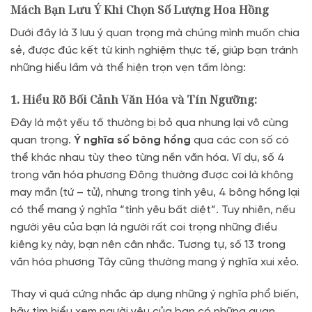
Mách Bạn Lưu Ý Khi Chọn Số Lượng Hoa Hồng
Dưới đây là 3 lưu ý quan trọng mà chúng mình muốn chia
sẻ, được đúc kết từ kinh nghiệm thực tế, giúp bạn tránh
những hiểu lầm và thể hiện trọn vẹn tấm lòng:
1. Hiểu Rõ Bối Cảnh Văn Hóa và Tín Ngưỡng:
Đây là một yếu tố thường bị bỏ qua nhưng lại vô cùng
quan trọng.
Ý nghĩa số bông hồng
qua các con số có
thể khác nhau tùy theo từng nền văn hóa. Ví dụ, số 4
trong văn hóa phương Đông thường được coi là không
may mắn (tứ – tử), nhưng trong tình yêu, 4 bông hồng lại
có thể mang ý nghĩa “tình yêu bất diệt”. Tuy nhiên, nếu
người yêu của bạn là người rất coi trọng những điều
kiêng kỵ này, bạn nên cân nhắc. Tương tự, số 13 trong
văn hóa phương Tây cũng thường mang ý nghĩa xui xẻo.
Thay vì quá cứng nhắc áp dụng những ý nghĩa phổ biến,
hãy tìm hiểu xem người yêu của bạn có những quan