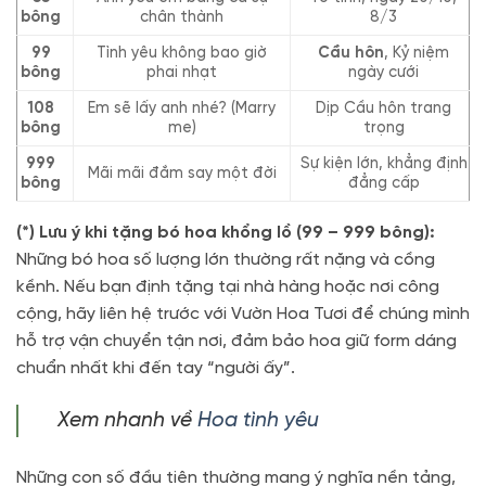
bông
chân thành
8/3
99
Tình yêu không bao giờ
Cầu hôn
, Kỷ niệm
bông
phai nhạt
ngày cưới
108
Em sẽ lấy anh nhé? (Marry
Dịp Cầu hôn trang
bông
me)
trọng
999
Sự kiện lớn, khẳng định
Mãi mãi đắm say một đời
bông
đẳng cấp
(*) Lưu ý khi tặng bó hoa khổng lồ (99 – 999 bông):
Những bó hoa số lượng lớn thường rất nặng và cồng
kềnh. Nếu bạn định tặng tại nhà hàng hoặc nơi công
cộng, hãy liên hệ trước với Vườn Hoa Tươi để chúng mình
hỗ trợ vận chuyển tận nơi, đảm bảo hoa giữ form dáng
chuẩn nhất khi đến tay “người ấy”.
Xem nhanh về
Hoa tình yêu
Những con số đầu tiên thường mang ý nghĩa nền tảng,