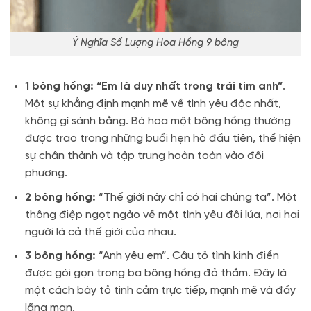
Ý Nghĩa Số Lượng Hoa Hồng 9 bông
1 bông hồng:
“Em là duy nhất trong trái tim anh”
.
Một sự khẳng định mạnh mẽ về tình yêu độc nhất,
không gì sánh bằng. Bó hoa một bông hồng thường
được trao trong những buổi hẹn hò đầu tiên, thể hiện
sự chân thành và tập trung hoàn toàn vào đối
phương.
2 bông hồng:
“Thế giới này chỉ có hai chúng ta”. Một
thông điệp ngọt ngào về một tình yêu đôi lứa, nơi hai
người là cả thế giới của nhau.
3 bông hồng:
“Anh yêu em”. Câu tỏ tình kinh điển
được gói gọn trong ba bông hồng đỏ thắm. Đây là
một cách bày tỏ tình cảm trực tiếp, mạnh mẽ và đầy
lãng mạn.