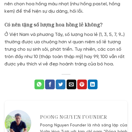
nên chọn hoa hồng màu nhạt (như hồng pastel, hồng
kem) để thể hiện sự dịu dàng, hối lỗi.
Có nên tặng số lượng hoa hồng lẻ không?
Ở Việt Nam và phương Tây, số lượng hoa lẻ (1, 3, 5, 7, 9…)
thường được ưa chuộng hơn vì quan niệm số lẻ tượng
trưng cho sự sinh sôi, phát triển. Tuy nhiên, các con số
tròn đầy như 10 (thập toàn thập mỹ) hay 99, 100 vẫn rất
được yêu thích vì vẻ đẹp hoành tráng của bó hoa.
POONG NGUYEN FOUNDER
Poong Nguyen Founder là nhà sáng lập của
Vườn Hoa Tươi với kim chỉ nam "Đồng hành