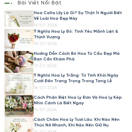
Bài Viết Nổi Bật
Hoa Calla Lily Là Gì? Sự Thật Ít Người Biết
Về Loài Hoa Đẹp Này
19/07/2026
Ý Nghĩa Hoa Ly Đỏ: Tình Yêu Mãnh Liệt &
Thịnh Vượng
19/07/2026
Hướng Dẫn Cách Bó Hoa Tú Cầu Đẹp Mà
Bạn Cần Khám Phá
17/07/2026
Ý Nghĩa Hoa Ly Trắng: Từ Tinh Khôi Ngày
Cưới Đến Trang Trọng Trong Tang Lễ
16/07/2026
Cách Phân Biệt Hoa Ly Đơn Và Hoa Ly Kép:
Nhìn Cánh Là Biết Ngay
15/07/2026
Cách Chăm Hoa Ly Tươi Lâu: Khi Nào Nên
Thúc Nở Nhanh, Khi Nào Nên Giữ Nụ