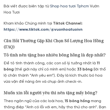
Bài viết được biên tập từ
Shop hoa tươi Tphcm
Vườn
Hoa Tươi
Kham khảo Chúng mình tại
Tiktok Channel:
https://www.tiktok.com/@vuonhoatuoivn
Câu Hỏi Thường Gặp Khi Chọn Số Lượng Hoa Hồng
(FAQ)
Tỏ tình nên tặng bao nhiêu bông hồng là đẹp nhất?
Để tỏ tình thành công, các con số lý tưởng nhất là
11
bông
(thế giới này chỉ có mình em) hoặc
33 bông
(lời thổ
lộ chân thành “Anh yêu em”). Đây là kích thước bó hoa
vừa vặn để nàng ôm và chụp ảnh check-in.
Muốn xin lỗi người yêu thì nên tặng mấy bông?
Theo ngôn ngữ của các loài hoa,
15 bông hồng
mang
thông điệp “Anh có lỗi với em, hãy tha thứ cho anh”. Bạn