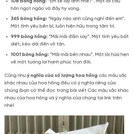
108 bông hồng:
“Em sẽ lấy anh nhé?”. Một lời cầu
hôn ngọt ngào và đầy hy vọng.
365 bông hồng:
“Ngày nào anh cũng nghĩ đến em”.
Một tình yêu bền bỉ, luôn hiện hữu trong tâm trí.
999 bông hồng:
“Mãi mãi đắm say”. Một tình yêu bất
diệt, kéo dài đến vô tận.
1001 bông hồng:
“Mãi mãi bên nhau”. Một lời hứa hẹn
về một tương lai hạnh phúc trọn đời.
Cũng như
ý nghĩa của số lượng hoa hồng
các màu sắc
khác nhau của hoa hồng đều có ý nghĩa riêng của
chúng (bạn có thể đọc trong bài viết Các màu sắc khác
nhau của hoa hồng và ý nghĩa của chúng tại link trên
nhé!