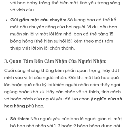
với hoa baby trắng thể hiện một tình yêu trong sáng
và vĩnh cửu.
Gửi gắm một câu chuyện:
Số lượng hoa có thể kể
một câu chuyện riêng của hai người. Ví dụ, nếu bạn
muốn xin lỗi vì một lỗi lầm nhỏ, bạn có thể tặng 15
bông hồng (thể hiện sự hối lỗi) kèm theo một tấm
thiệp viết lời xin lỗi chân thành.
3. Quan Tâm Đến Cảm Nhận Của Người Nhận:
Cuối cùng nhưng không kém phần quan trọng, hãy đặt
mình vào vị trí của người nhận. Đôi khi, một bó hoa quá
lớn hoặc quá cầu kỳ lại khiến người nhận cảm thấy ngại
ngùng hoặc khó xử. Hãy cân nhắc về sở thích, tính cách
và hoàn cảnh của người yêu để lựa chọn
ý nghĩa của số
hoa hồng
phù hợp.
Sở thích:
Nếu người yêu của bạn là người giản dị, một
bó hoa nhỏ nhắn với 1, 3 hoặc 9 bông hồng được gói