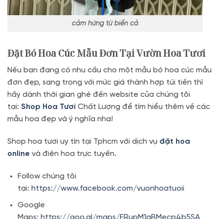
cảm hứng từ biển cả
Đặt Bó Hoa Cúc Mẫu Đơn Tại Vườn Hoa Tươi
Nếu bạn đang có nhu cầu cho một mẫu bó hoa cúc mẫu
đơn đẹp, sang trọng với mức giá thành hợp túi tiền thì
hãy dành thời gian ghé đến website của chúng tôi
tại:
Shop Hoa Tươi
Chất Lượng để tìm hiểu thêm về các
mẫu hoa đẹp và ý nghĩa nha!
Shop hoa tươi uy tín tại Tphcm với dịch vụ
đặt hoa
online
và điện hoa trực tuyến.
Follow chúng tôi
tại:
https://www.facebook.com/vuonhoatuoii
Google
Maps:
https://goo.gl/maps/ERupM1qBMecp4b5SA