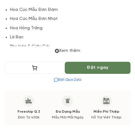
Hoa Cúc Mẫu Đơn Đậm
Hoa Cúc Mẫu Đơn Nhạt
Hoa Hồng Trắng
Lá Bạc
Phụ kiện & Giấy Gói
Xem thêm
(*) Shop hoa tươi với dịch vụ đặt hoa online Vườn Hoa Tươi
đảm bảo phong cách cắm, tone màu sắc.
Thêm vào giỏ
Đặt ngay
Nếu có thay đổi về Hoa phụ và thời gian giao sẽ được thông
Đặt Qua Zalo
báo đến Quý khách hàng xác nhận trước khi cắm hay bó.
Freeship Q.3
Đa Dạng Mẫu
Miễn Phí Thiệp
Đơn Từ 400k
Mẫu Mới Mỗi Ngày
Hỗ Trợ Viết Thiệp