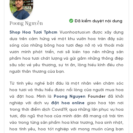
Đã kiểm duyệt nội dung
Poong Nguyễn
Shop Hoa Tươi Tphcm
Vuonhoatuoi.vn được xây dựng
dựa trên cảm hứng về một khu vườn hoa tràn đầy sức
sống của những bông hoa tươi đẹp nở rộ và thoải mái
vươn mình phát triển, nơi sẽ kiến tạo nên những sản
phẩm hoa tươi chất lượng và gửi gắm những thông điệp
sâu sắc về yêu thương, sự tri ân, lòng hiếu kính đếu cho
người thân thương của bạn.
Từ tình yêu nghề bắt đầu là một nhân viên chăm sóc
hoa tươi và thấu hiểu được nổi lòng của người mua hoa
và đặt hoa. Mình là
Poong Nguyen
Founder
đã khởi
nghiệp với dịch vụ
đặt hoa online
giao hoa tận nơi
trong thời điểm dịch Covid19, qua những lần phục vụ hoa
tươi, đội ngũ thợ hoa của mình dần đã mang cả trái tím
vào trong từng sản phẩm hoa khai trương, hoa sinh nhật,
hoa tình yêu, hoa tốt nghiệp với mong muốn cùng bạn