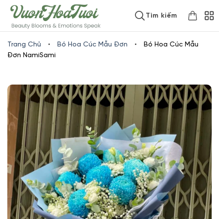
Skip
www.vuonhoatuoi.vn
Tìm kiếm
to
content
Trang Chủ
•
Bó Hoa Cúc Mẫu Đơn
•
Bó Hoa Cúc Mẫu
Đơn NamiSami