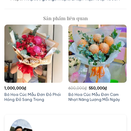
Sản phẩm liên quan
Giá
Giá
1,000,000
₫
600,000
₫
550,000
₫
gốc
hiện
Bó Hoa Cúc Mẫu Đơn Đỏ Phối
Bó Hoa Cúc Mẫu Đơn Cam
Hồng Đỏ Sang Trong
Nhạt Năng Lượng Mỗi Ngày
là:
tại
600,000₫.
là:
550,000₫.