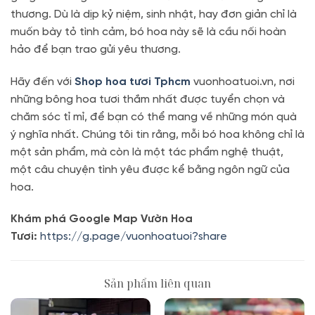
thương. Dù là dịp kỷ niệm, sinh nhật, hay đơn giản chỉ là
muốn bày tỏ tình cảm, bó hoa này sẽ là cầu nối hoàn
hảo để bạn trao gửi yêu thương.
Hãy đến với
Shop hoa tươi Tphcm
vuonhoatuoi.vn, nơi
những bông hoa tươi thắm nhất được tuyển chọn và
chăm sóc tỉ mỉ, để bạn có thể mang về những món quà
ý nghĩa nhất. Chúng tôi tin rằng, mỗi bó hoa không chỉ là
một sản phẩm, mà còn là một tác phẩm nghệ thuật,
một câu chuyện tình yêu được kể bằng ngôn ngữ của
hoa.
Khám phá Google Map Vườn Hoa
Tươi:
https://g.page/vuonhoatuoi?share
Sản phẩm liên quan