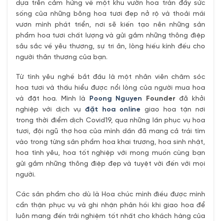
dựa trên cảm hứng về một khu vườn hoa tràn đầy sức
sống của những bông hoa tươi đẹp nở rộ và thoải mái
vươn mình phát triển, nơi sẽ kiến tạo nên những sản
phẩm hoa tươi chất lượng và gửi gắm những thông điệp
sâu sắc về yêu thương, sự tri ân, lòng hiếu kính đếu cho
người thân thương của bạn.
Từ tình yêu nghề bắt đầu là một nhân viên chăm sóc
hoa tươi và thấu hiểu được nổi lòng của người mua hoa
và đặt hoa. Mình là
Poong Nguyen
Founder
đã khởi
nghiệp với dịch vụ
đặt hoa online
giao hoa tận nơi
trong thời điểm dịch Covid19, qua những lần phục vụ hoa
tươi, đội ngũ thợ hoa của mình dần đã mang cả trái tím
vào trong từng sản phẩm hoa khai trương, hoa sinh nhật,
hoa tình yêu, hoa tốt nghiệp với mong muốn cùng bạn
gửi gắm những thông điệp đẹp và tuyệt vời đến với mọi
người.
Các sản phẩm cho dù là Hoa chúc mình điều được mình
cẩn thận phục vụ và ghi nhận phản hồi khi giao hoa để
luôn mang đến trải nghiệm tốt nhất cho khách hàng của