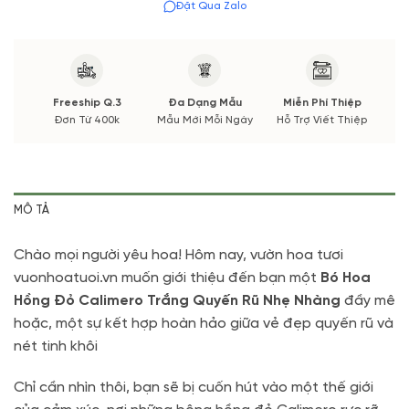
Đặt Qua Zalo
Freeship Q.3
Đa Dạng Mẫu
Miễn Phí Thiệp
Đơn Từ 400k
Mẫu Mới Mỗi Ngày
Hỗ Trợ Viết Thiệp
MÔ TẢ
Chào mọi người yêu hoa! Hôm nay, vườn hoa tươi
vuonhoatuoi.vn muốn giới thiệu đến bạn một
Bó Hoa
Hồng Đỏ Calimero Trắng Quyến Rũ Nhẹ Nhàng
đầy mê
hoặc, một sự kết hợp hoàn hảo giữa vẻ đẹp quyến rũ và
nét tinh khôi
Chỉ cần nhìn thôi, bạn sẽ bị cuốn hút vào một thế giới