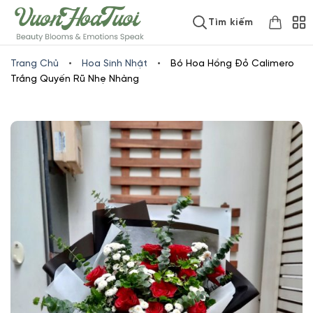
Skip
www.vuonhoatuoi.vn
Tìm kiếm
to
content
Trang Chủ
•
Hoa Sinh Nhật
•
Bó Hoa Hồng Đỏ Calimero
Trắng Quyến Rũ Nhẹ Nhàng