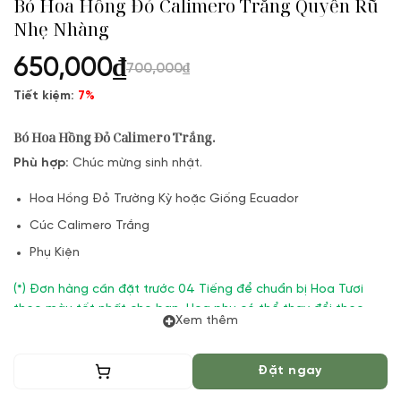
Bó Hoa Hồng Đỏ Calimero Trắng Quyến Rũ
Nhẹ Nhàng
650,000
₫
700,000
₫
Tiết kiệm:
7%
Bó Hoa Hồng Đỏ Calimero Trắng.
Phù hợp:
Chúc mừng sinh nhật.
Hoa Hồng Đỏ Trường Kỳ hoặc Giống Ecuador
Cúc Calimero Trắng
Phụ Kiện
(*) Đơn hàng cần đặt trước 04 Tiếng để chuẩn bị Hoa Tươi
theo màu tốt nhất cho bạn, Hoa phụ có thể thay đổi theo
Xem thêm
Mùa vụ. Vườn Hoa Tươi đảm bảo phong cách cắm, tone màu
sắc. Nếu có thay đổi về Hoa phụ sẽ được thông báo đến Quý
khách hàng xác nhận trước khi cắm.
Thêm vào giỏ
Đặt ngay