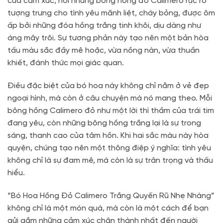
của cảm xúc, nơi những bông hồng đỏ Calimero rực rỡ
tượng trưng cho tình yêu mãnh liệt, cháy bỏng, được ôm
ấp bởi những đóa hồng trắng tinh khôi, dịu dàng như
áng mây trôi. Sự tương phản này tạo nên một bản hòa
tấu màu sắc đầy mê hoặc, vừa nồng nàn, vừa thuần
khiết, đánh thức mọi giác quan.
Điều đặc biệt của bó hoa này không chỉ nằm ở vẻ đẹp
ngoại hình, mà còn ở câu chuyện mà nó mang theo. Mỗi
bông hồng Calimero đỏ như một lời thì thầm của trái tim
đang yêu, còn những bông hồng trắng lại là sự trong
sáng, thanh cao của tâm hồn. Khi hai sắc màu này hòa
quyện, chúng tạo nên một thông điệp ý nghĩa: tình yêu
không chỉ là sự đam mê, mà còn là sự trân trọng và thấu
hiểu.
“Bó Hoa Hồng Đỏ Calimero Trắng Quyến Rũ Nhẹ Nhàng”
không chỉ là một món quà, mà còn là một cách để bạn
gửi gắm những cảm xúc chân thành nhất đến người