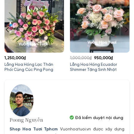
Giá
Giá
1,250,000
₫
1,000,000
₫
950,000
₫
gốc
hiện
Lẵng Hoa Hồng Lạc Thần
Lẵng Hoa Hồng Ecuador
Phối Cùng Cúc Ping Pong
Shimmer Tặng Sinh Nhật
là:
tại
1,000,000₫.
là:
950,000₫.
Đã kiểm duyệt nội dung
Poong Nguyễn
Shop Hoa Tươi Tphcm
Vuonhoatuoi.vn được xây dựng