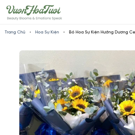
Skip
www.vuonhoatuoi.vn
to
content
Trang Chủ
•
Hoa Sự Kiện
•
Bó Hoa Sự Kiện Hướng Dương 