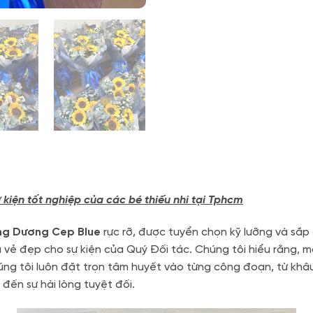
 sự kiện tốt nghiệp của các bé thiếu nhi tại Tphcm
g Dương Cep Blue
rực rỡ, được tuyển chọn kỹ lưỡng và sắ
vẻ đẹp cho sự kiện của Quý Đối tác. Chúng tôi hiểu rằng, m
húng tôi luôn đặt trọn tâm huyết vào từng công đoạn, từ khâu
đến sự hài lòng tuyệt đối.