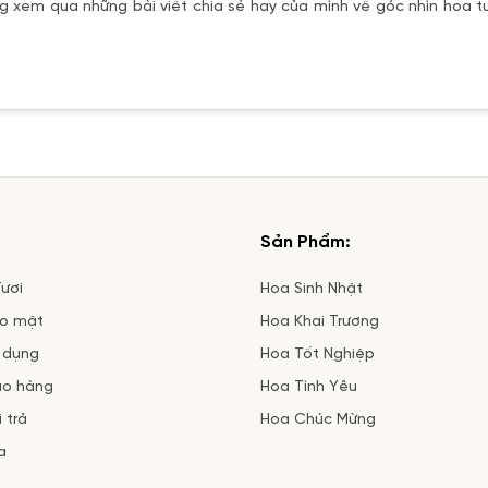
 xem qua những bài viết chia sẻ hay của mình về góc nhìn hoa tư
Sản Phẩm:
ươi
Hoa Sinh Nhật
ảo mật
Hoa Khai Trương
 dụng
Hoa Tốt Nghiệp
ao hàng
Hoa Tình Yêu
 trả
Hoa Chúc Mừng
a