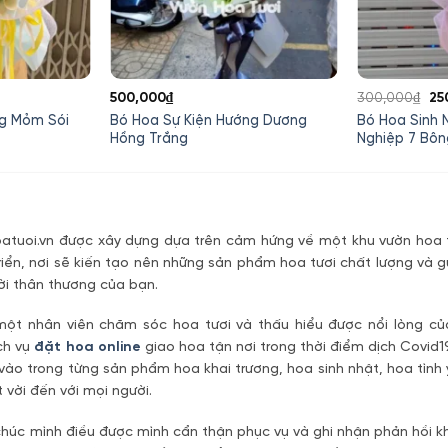
Giá
Gi
500,000
₫
300,000
₫
25
iện
gố
g Mỏm Sói
Bó Hoa Sự Kiện Hướng Dương
Bó Hoa Sinh
ại
là:
Hồng Trắng
Nghiệp 7 Bôn
à:
30
50,000₫.
tuoi.vn được xây dựng dựa trên cảm hứng về một khu vườn hoa t
riển, nơi sẽ kiến tạo nên những sản phẩm hoa tươi chất lượng và g
ời thân thương của bạn.
một nhân viên chăm sóc hoa tươi và thấu hiểu được nổi lòng c
ch vụ
đặt hoa online
giao hoa tận nơi trong thời điểm dịch Covid1
vào trong từng sản phẩm hoa khai trương, hoa sinh nhật, hoa tìn
 vời đến với mọi người.
úc mình điều được mình cẩn thận phục vụ và ghi nhận phản hồi kh