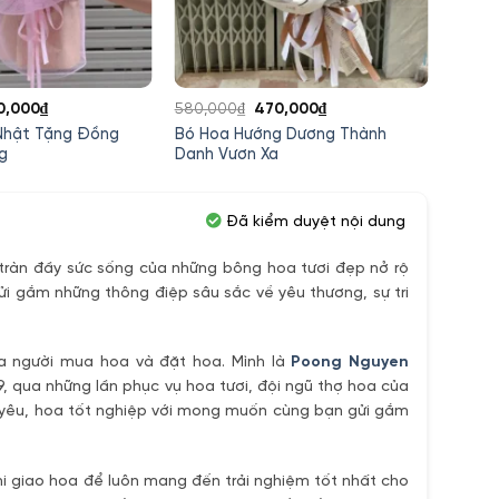
á
Giá
Giá
Giá
0,000
₫
580,000
₫
470,000
₫
450,0
c
hiện
gốc
hiện
 Nhật Tặng Đồng
Bó Hoa Hướng Dương Thành
Hoa Si
tại
là:
tại
g
Danh Vươn Xa
Tặng 
0,000₫.
là:
580,000₫.
là:
250,000₫.
470,000₫.
Đã kiểm duyệt nội dung
ràn đầy sức sống của những bông hoa tươi đẹp nở rộ
ửi gắm những thông điệp sâu sắc về yêu thương, sự tri
ủa người mua hoa và đặt hoa. Mình là
Poong Nguyen
9, qua những lần phục vụ hoa tươi, đội ngũ thợ hoa của
h yêu, hoa tốt nghiệp với mong muốn cùng bạn gửi gắm
i giao hoa để luôn mang đến trải nghiệm tốt nhất cho