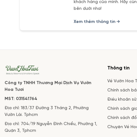
khách hàng của mình. Hãy cùng
bên dưới nha!
Xem thêm thông tin →
Thông tin
Về Vườn Hoa T
Công ty TNHH Thương Mại Dịch Vụ Vườn
Hoa Tươi
Chính sách b
MST: 031541764
Điều khoản sử
Địa chỉ: 183/37 Đường 3 Tháng 2, Phường
Chính sách gi
Vườn Lài. Tphcm
Chính sách đổi
Địa chỉ: 704/19 Nguyễn Đình Chiểu, Phường 1,
Chuyện Về Ho
Quận 3, Tphcm