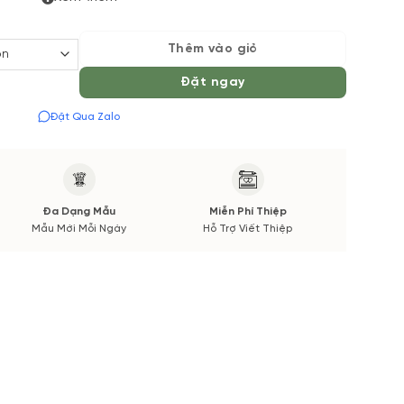
 đặt hoa online Vườn Hoa Tươi đảm bảo phong cách cắm,
Thêm vào giỏ
 thời gian giao sẽ được thông báo đến Quý khách hàng
Đặt ngay
Đặt Qua Zalo
Đa Dạng Mẫu
Miễn Phí Thiệp
Mẫu Mới Mỗi Ngày
Hỗ Trợ Viết Thiệp