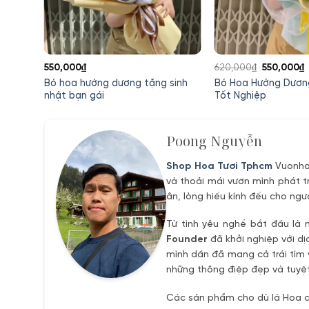
Giá
550,000
₫
620,000
₫
550,000
₫
gốc
h
ng
Bó hoa hướng dương tặng sinh
Bó Hoa Hướng Dươn
là:
t
nhật bạn gái
Tốt Nghiệp
620,000₫.
l
5
Poong Nguyễn
Shop Hoa Tươi Tphcm
Vuonhoa
và thoải mái vươn mình phát t
ân, lòng hiếu kính đếu cho ngư
Từ tình yêu nghề bắt đầu là 
Founder
đã khởi nghiệp với dị
mình dần đã mang cả trái tím 
những thông điệp đẹp và tuyệt
Các sản phẩm cho dù là Hoa ch