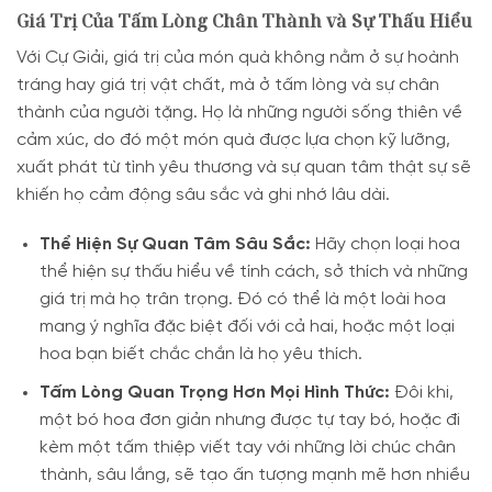
Giá Trị Của Tấm Lòng Chân Thành và Sự Thấu Hiểu
Với Cự Giải, giá trị của món quà không nằm ở sự hoành
tráng hay giá trị vật chất, mà ở tấm lòng và sự chân
thành của người tặng. Họ là những người sống thiên về
cảm xúc, do đó một món quà được lựa chọn kỹ lưỡng,
xuất phát từ tình yêu thương và sự quan tâm thật sự sẽ
khiến họ cảm động sâu sắc và ghi nhớ lâu dài.
Thể Hiện Sự Quan Tâm Sâu Sắc:
Hãy chọn loại hoa
thể hiện sự thấu hiểu về tính cách, sở thích và những
giá trị mà họ trân trọng. Đó có thể là một loài hoa
mang ý nghĩa đặc biệt đối với cả hai, hoặc một loại
hoa bạn biết chắc chắn là họ yêu thích.
Tấm Lòng Quan Trọng Hơn Mọi Hình Thức:
Đôi khi,
một bó hoa đơn giản nhưng được tự tay bó, hoặc đi
kèm một tấm thiệp viết tay với những lời chúc chân
thành, sâu lắng, sẽ tạo ấn tượng mạnh mẽ hơn nhiều