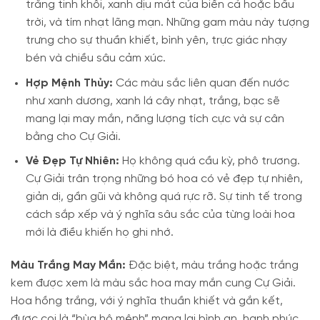
trắng tinh khôi, xanh dịu mát của biển cả hoặc bầu
trời, và tím nhạt lãng mạn. Những gam màu này tượng
trưng cho sự thuần khiết, bình yên, trực giác nhạy
bén và chiều sâu cảm xúc.
Hợp Mệnh Thủy:
Các màu sắc liên quan đến nước
như xanh dương, xanh lá cây nhạt, trắng, bạc sẽ
mang lại may mắn, năng lượng tích cực và sự cân
bằng cho Cự Giải.
Vẻ Đẹp Tự Nhiên:
Họ không quá cầu kỳ, phô trương.
Cự Giải trân trọng những bó hoa có vẻ đẹp tự nhiên,
giản dị, gần gũi và không quá rực rỡ. Sự tinh tế trong
cách sắp xếp và ý nghĩa sâu sắc của từng loài hoa
mới là điều khiến họ ghi nhớ.
Màu Trắng May Mắn:
Đặc biệt, màu trắng hoặc trắng
kem được xem là màu sắc hoa may mắn cung Cự Giải.
Hoa hồng trắng, với ý nghĩa thuần khiết và gắn kết,
được coi là “bùa hộ mệnh” mang lại bình an, hạnh phúc