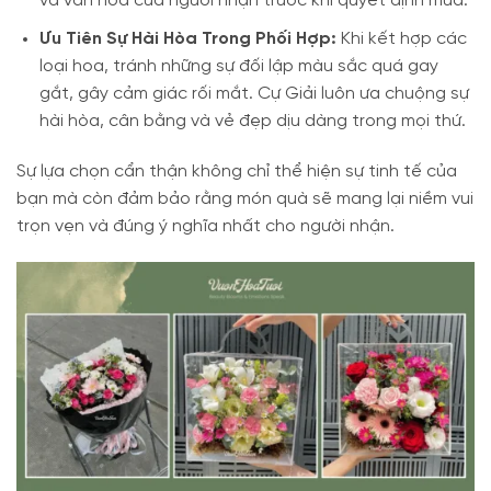
và văn hóa của người nhận trước khi quyết định mua.
Ưu Tiên Sự Hài Hòa Trong Phối Hợp:
Khi kết hợp các
loại hoa, tránh những sự đối lập màu sắc quá gay
gắt, gây cảm giác rối mắt. Cự Giải luôn ưa chuộng sự
hài hòa, cân bằng và vẻ đẹp dịu dàng trong mọi thứ.
Sự lựa chọn cẩn thận không chỉ thể hiện sự tinh tế của
bạn mà còn đảm bảo rằng món quà sẽ mang lại niềm vui
trọn vẹn và đúng ý nghĩa nhất cho người nhận.