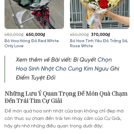
Giá
Giá
Giá
Giá
480,000
₫
450,000
₫
450,000
₫
370,000
₫
gốc
hiện
gốc
hiện
Bó Hoa Hồng Đỏ Red White
Bó Hoa Tình Yêu Đỏ Trắng SiiL
Only Love
Rose White
là:
tại
là:
tại
480,000₫.
là:
450,000₫.
là:
450,000₫.
370,000₫.
Xem thêm về Bài viết: Bí Quyết
Chọn
Hoa Sinh Nhật Cho Cung Kim Ngưu
Ghi
Điểm Tuyệt Đối
Những Lưu Ý Quan Trọng Để Món Quà Chạm
Đến Trái Tim Cự Giải
Để món quà hoa sinh nhật của bạn không chỉ đẹp mà
còn thực sự chạm đến trái tim nhạy cảm của Cự Giải,
hãy ghi nhớ những điều quan trọng dưới đây: