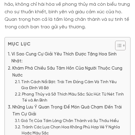
hảo, không chỉ hài hòa về phong thủy mà còn biểu trưng
cho sự thuần khiết, bình yên và giàu cảm xúc của họ.
Quan trọng hơn cả là tấm lòng chân thành và sự tinh tế
trong cách bạn trao gửi yêu thương.
MỤC LỤC
Vì Sao Cung Cự Giải Yêu Thích Được Tặng Hoa Sinh
Nhật:
Khám Phá Chiều Sâu Tâm Hồn Của Người Thuộc Cung
Nước
Tính Cách Nổi Bật: Trái Tim Đồng Cảm Và Tình Yêu
Gia Đình Vô Bờ
Phong Thủy và Sở Thích Màu Sắc: Sức Hút Từ Nét Tinh
Tế và An Bình
Những Lưu Ý Quan Trọng Để Món Quà Chạm Đến Trái
Tim Cự Giải
Giá Trị Của Tấm Lòng Chân Thành và Sự Thấu Hiểu
Tránh Các Lựa Chọn Hoa Không Phù Hợp Về Ý Nghĩa
Hoặc Màu Sắc