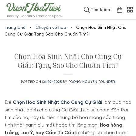
Skip
www.vuonhoatuoi.vn
Tìm kiếm
to
content
Trang Chủ
•
Chuyện về hoa
•
Chọn Hoa Sinh Nhật Cho
Cung Cự Giải: Tặng Sao Cho Chuẩn Tim?
Chọn Hoa Sinh Nhật Cho Cung Cự
Giải: Tặng Sao Cho Chuẩn Tim?
POSTED ON
06/09/2025
BY
POONG NGUYEN FOUNDER
Để
Chọn Hoa Sinh Nhật Cho Cung Cự Giải
làm quà hoa
sinh nhật dành cho cung Cự Giải thực sự chạm đến trái
tim của họ, hãy ưu tiên những bó hoa mang sắc trắng
tinh khôi, xanh dịu mát hoặc tím lãng mạn.
Hoa hồng
trắng, Lan Ý, hay Cẩm Tú Cầu
là những lựa chọn hoàn