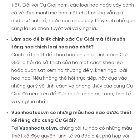
tiết. Đối với Cự Giải nam, các loại hoa hoặc cây cảnh
có vẻ đẹp mạnh mẽ hơn một chút nhưng vẫn giữ
được sự tinh tế, hoặc các chậu cây thủy sinh nhỏ gọn
cũng là lựa chọn tuyệt vời và ý nghĩa.
Làm sao để biết chính xác Cự Giải mà tôi muốn
tặng hoa thích loại hoa nào nhất?
Cách tốt nhất để chọn hoa phù hợp tính cách Cự
Giải là hỏi dò sở thích của họ một cách khéo léo
hoặc quan sát xem họ thường để ý, khen ngợi loài
hoa nào. Nếu không thể hỏi trực tiếp, hãy dựa vào
những gợi ý về tính cách và phong thủy của cung Cự
Giải đã nêu trên để đưa ra lựa chọn an toàn, tinh tế
và ý nghĩa nhất.
Vuonhoatuoi.vn có những mẫu hoa nào được thiết
kế riêng cho cung Cự Giải?
Tại
Vuonhoatuoi.vn
,
chúng tôi tự hào có những mẫu
thiết kế độc quyền, tinh tế và đặc biệt phù hợp với