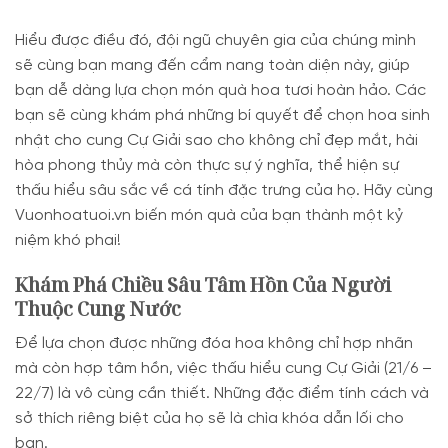
Hiểu được điều đó, đội ngũ chuyên gia của chúng mình
sẽ cùng bạn mang đến cẩm nang toàn diện này, giúp
bạn dễ dàng lựa chọn món quà hoa tươi hoàn hảo. Các
bạn sẽ cùng khám phá những bí quyết để chọn hoa sinh
nhật cho cung Cự Giải sao cho không chỉ đẹp mắt, hài
hòa phong thủy mà còn thực sự ý nghĩa, thể hiện sự
thấu hiểu sâu sắc về cá tính đặc trưng của họ. Hãy cùng
Vuonhoatuoi.vn biến món quà của bạn thành một kỷ
niệm khó phai!
Khám Phá Chiều Sâu Tâm Hồn Của Người
Thuộc Cung Nước
Để lựa chọn được những đóa hoa không chỉ hợp nhãn
mà còn hợp tâm hồn, việc thấu hiểu cung Cự Giải (21/6 –
22/7) là vô cùng cần thiết. Những đặc điểm tính cách và
sở thích riêng biệt của họ sẽ là chìa khóa dẫn lối cho
bạn.