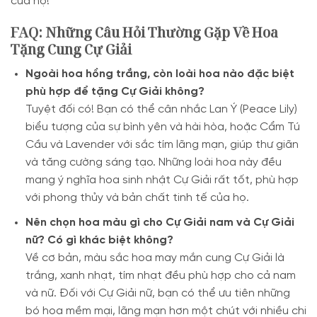
của họ!
FAQ: Những Câu Hỏi Thường Gặp Về Hoa
Tặng Cung Cự Giải
Ngoài hoa hồng trắng, còn loài hoa nào đặc biệt
phù hợp để tặng Cự Giải không?
Tuyệt đối có! Bạn có thể cân nhắc Lan Ý (Peace Lily)
biểu tượng của sự bình yên và hài hòa, hoặc Cẩm Tú
Cầu và Lavender với sắc tím lãng mạn, giúp thư giãn
và tăng cường sáng tạo. Những loài hoa này đều
mang ý nghĩa hoa sinh nhật Cự Giải rất tốt, phù hợp
với phong thủy và bản chất tinh tế của họ.
Nên chọn hoa màu gì cho Cự Giải nam và Cự Giải
nữ? Có gì khác biệt không?
Về cơ bản, màu sắc hoa may mắn cung Cự Giải là
trắng, xanh nhạt, tím nhạt đều phù hợp cho cả nam
và nữ. Đối với Cự Giải nữ, bạn có thể ưu tiên những
bó hoa mềm mại, lãng mạn hơn một chút với nhiều chi