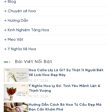
Blog
Chuyện về hoa
Hướng Dẫn
Kinh Nghiệm Tặng Hoa
Mẹo Vặt
Ý Nghĩa Về Hoa
Bài Viết Nổi Bật
Hoa Calla Lily Là Gì? Sự Thật Ít Người Biết
Về Loài Hoa Đẹp Này
19/07/2026
Ý Nghĩa Hoa Ly Đỏ: Tình Yêu Mãnh Liệt &
Thịnh Vượng
19/07/2026
Hướng Dẫn Cách Bó Hoa Tú Cầu Đẹp Mà
Bạn Cần Khám Phá