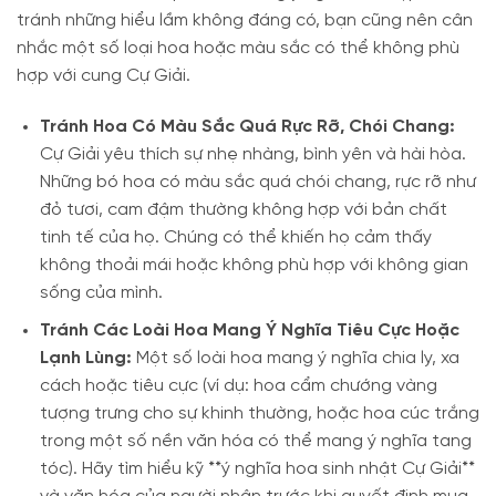
tránh những hiểu lầm không đáng có, bạn cũng nên cân
nhắc một số loại hoa hoặc màu sắc có thể không phù
hợp với cung Cự Giải.
Tránh Hoa Có Màu Sắc Quá Rực Rỡ, Chói Chang:
Cự Giải yêu thích sự nhẹ nhàng, bình yên và hài hòa.
Những bó hoa có màu sắc quá chói chang, rực rỡ như
đỏ tươi, cam đậm thường không hợp với bản chất
tinh tế của họ. Chúng có thể khiến họ cảm thấy
không thoải mái hoặc không phù hợp với không gian
sống của mình.
Tránh Các Loài Hoa Mang Ý Nghĩa Tiêu Cực Hoặc
Lạnh Lùng:
Một số loài hoa mang ý nghĩa chia ly, xa
cách hoặc tiêu cực (ví dụ: hoa cẩm chướng vàng
tượng trưng cho sự khinh thường, hoặc hoa cúc trắng
trong một số nền văn hóa có thể mang ý nghĩa tang
tóc). Hãy tìm hiểu kỹ **ý nghĩa hoa sinh nhật Cự Giải**