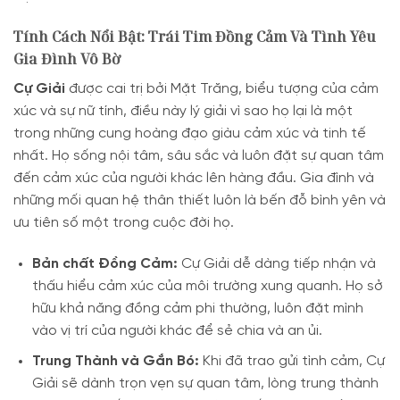
Tính Cách Nổi Bật: Trái Tim Đồng Cảm Và Tình Yêu
Gia Đình Vô Bờ
Cự Giải
được cai trị bởi Mặt Trăng, biểu tượng của cảm
xúc và sự nữ tính, điều này lý giải vì sao họ lại là một
trong những cung hoàng đạo giàu cảm xúc và tinh tế
nhất. Họ sống nội tâm, sâu sắc và luôn đặt sự quan tâm
đến cảm xúc của người khác lên hàng đầu. Gia đình và
những mối quan hệ thân thiết luôn là bến đỗ bình yên và
ưu tiên số một trong cuộc đời họ.
Bản chất Đồng Cảm:
Cự Giải dễ dàng tiếp nhận và
thấu hiểu cảm xúc của môi trường xung quanh. Họ sở
hữu khả năng đồng cảm phi thường, luôn đặt mình
vào vị trí của người khác để sẻ chia và an ủi.
Trung Thành và Gắn Bó:
Khi đã trao gửi tình cảm, Cự
Giải sẽ dành trọn vẹn sự quan tâm, lòng trung thành