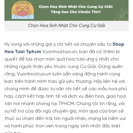
Chọn Hoa Sinh Nhật Cho Cung Cự Giải
Hy vọng với những gợi ý chi tiết và chuyên sâu từ
Shop
Hoa Tươi Tphcm
Vuonhoatuoi.vn, bạn đã có thêm bí
quyết để lựa chọn món quà hoa tươi ưng ý nhất cho
những người thân yêu thuộc cung Cự Giải. Đừng quên
rằng, Vuonhoatuoi.vn luôn sẵn sàng đồng hành cùng
bạn trên hành trình trao gửi yêu thương. Hãy liên hệ với
chúng mình để được tư vấn chi tiết về các mẫu hoa phù
hợp, cách kết hợp tinh tế và dịch vụ điện hoa, giao hoa
tận nơi nhanh chóng tại TPHCM. Chúng tôi tin rằng, với
sự hỗ trợ của đội ngũ chuyên gia, món quà của bạn sẽ
thực sự chạm đến trái tim người nhận, mang lại niềm vui
và hạnh phúc trọn vẹn trong ngày sinh nhật đặc biệt