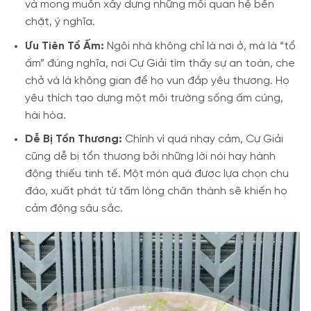
và mong muốn xây dựng những mối quan hệ bền
chặt, ý nghĩa.
Ưu Tiên Tổ Ấm:
Ngôi nhà không chỉ là nơi ở, mà là “tổ
ấm” đúng nghĩa, nơi Cự Giải tìm thấy sự an toàn, che
chở và là không gian để họ vun đắp yêu thương. Họ
yêu thích tạo dựng một môi trường sống ấm cúng,
hài hòa.
Dễ Bị Tổn Thương:
Chính vì quá nhạy cảm, Cự Giải
cũng dễ bị tổn thương bởi những lời nói hay hành
động thiếu tinh tế. Một món quà được lựa chọn chu
đáo, xuất phát từ tấm lòng chân thành sẽ khiến họ
cảm động sâu sắc.