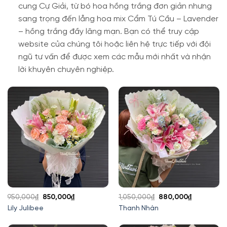
cung Cự Giải, từ bó hoa hồng trắng đơn giản nhưng
sang trọng đến lẵng hoa mix Cẩm Tú Cầu – Lavender
– hồng trắng đầy lãng mạn. Bạn có thể truy cập
website của chúng tôi hoặc liên hệ trực tiếp với đội
ngũ tư vấn để được xem các mẫu mới nhất và nhận
lời khuyên chuyên nghiệp.
Giá
Giá
Giá
Giá
950,000
₫
850,000
₫
1,050,000
₫
880,000
₫
gốc
hiện
gốc
hiện
Lily Julibee
Thanh Nhàn
là:
tại
là:
tại