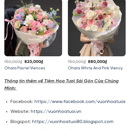
950,000₫.
là:
1,050,000₫.
là:
850,000₫.
880,000₫.
Giá
Giá
Giá
Giá
950,000
₫
820,000
₫
950,000
₫
880,000
₫
gốc
hiện
gốc
hiện
Ohara Pastel Viences
Ohara White And Pink Viency
là:
tại
là:
tại
950,000₫.
là:
950,000₫.
là:
Thông tin thêm về Tiệm Hoa Tươi Sài Gòn Của Chúng
820,000₫.
880,000₫.
Mình:
Facebook:
https://www.facebook.com/vuonhoatuoii
Website:
https://vuonhoatuoi.vn
Blogspot:
https://vuonhoatuoi80.blogspot.com