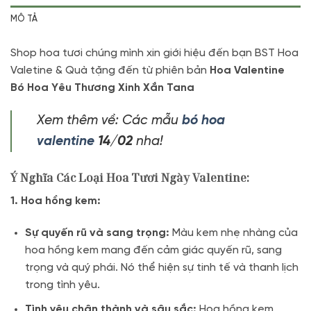
MÔ TẢ
Shop hoa tươi chúng mình xin giới hiệu đến bạn BST Hoa
Valetine & Quà tặng đến từ phiên bản
Hoa Valentine
Bó Hoa Yêu Thương Xinh Xắn Tana
Xem thêm về: Các mẫu
bó
hoa
valentine
14/02
nha!
Ý Nghĩa Các Loại Hoa Tươi Ngày Valentine:
1. Hoa hồng kem:
Sự quyến rũ và sang trọng:
Màu kem nhẹ nhàng của
hoa hồng kem mang đến cảm giác quyến rũ, sang
trọng và quý phái. Nó thể hiện sự tinh tế và thanh lịch
trong tình yêu.
Tình yêu chân thành và sâu sắc:
Hoa hồng kem