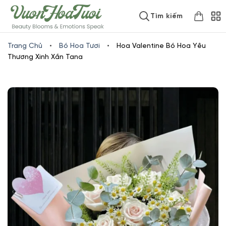
Skip
www.vuonhoatuoi.vn
Tìm kiếm
to
content
Trang Chủ
•
Bó Hoa Tươi
•
Hoa Valentine Bó Hoa Yêu
Thương Xinh Xắn Tana