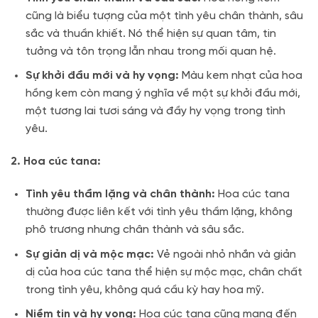
cũng là biểu tượng của một tình yêu chân thành, sâu
sắc và thuần khiết. Nó thể hiện sự quan tâm, tin
tưởng và tôn trọng lẫn nhau trong mối quan hệ.
Sự khởi đầu mới và hy vọng:
Màu kem nhạt của hoa
hồng kem còn mang ý nghĩa về một sự khởi đầu mới,
một tương lai tươi sáng và đầy hy vọng trong tình
yêu.
2. Hoa cúc tana:
Tình yêu thầm lặng và chân thành:
Hoa cúc tana
thường được liên kết với tình yêu thầm lặng, không
phô trương nhưng chân thành và sâu sắc.
Sự giản dị và mộc mạc:
Vẻ ngoài nhỏ nhắn và giản
dị của hoa cúc tana thể hiện sự mộc mạc, chân chất
trong tình yêu, không quá cầu kỳ hay hoa mỹ.
Niềm tin và hy vọng:
Hoa cúc tana cũng mang đến