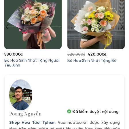
Giá
Giá
580,000
₫
520,000
₫
420,000
₫
gốc
hiện
Bó Hoa Sinh Nhật Tặng Người
Bó Hoa Sinh Nhật Tặng Bố
Yêu Xinh
là:
tại
520,000₫.
là:
420,000₫.
Đã kiểm duyệt nội dung
Poong Nguyễn
Shop Hoa Tươi Tphcm
Vuonhoatuoi.vn được xây dựng