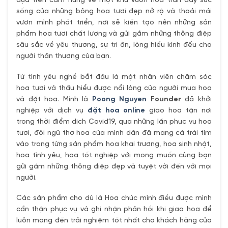
dựa trên cảm hứng về một khu vườn hoa tràn đầy sức
sống của những bông hoa tươi đẹp nở rộ và thoải mái
vươn mình phát triển, nơi sẽ kiến tạo nên những sản
phẩm hoa tươi chất lượng và gửi gắm những thông điệp
sâu sắc về yêu thương, sự tri ân, lòng hiếu kính đếu cho
người thân thương của bạn.
Từ tình yêu nghề bắt đầu là một nhân viên chăm sóc
hoa tươi và thấu hiểu được nổi lòng của người mua hoa
và đặt hoa. Mình là
Poong Nguyen
Founder
đã khởi
nghiệp với dịch vụ
đặt hoa online
giao hoa tận nơi
trong thời điểm dịch Covid19, qua những lần phục vụ hoa
tươi, đội ngũ thợ hoa của mình dần đã mang cả trái tím
vào trong từng sản phẩm hoa khai trương, hoa sinh nhật,
hoa tình yêu, hoa tốt nghiệp với mong muốn cùng bạn
gửi gắm những thông điệp đẹp và tuyệt vời đến với mọi
người.
Các sản phẩm cho dù là Hoa chúc mình điều được mình
cẩn thận phục vụ và ghi nhận phản hồi khi giao hoa để
luôn mang đến trải nghiệm tốt nhất cho khách hàng của