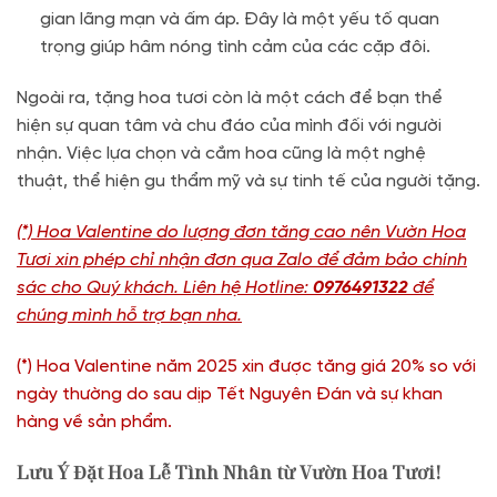
gian lãng mạn và ấm áp. Đây là một yếu tố quan
trọng giúp hâm nóng tình cảm của các cặp đôi.
Ngoài ra, tặng hoa tươi còn là một cách để bạn thể
hiện sự quan tâm và chu đáo của mình đối với người
nhận. Việc lựa chọn và cắm hoa cũng là một nghệ
thuật, thể hiện gu thẩm mỹ và sự tinh tế của người tặng.
(*) Hoa Valentine do lượng đơn tăng cao nên Vườn Hoa
Tươi xin phép chỉ nhận đơn qua Zalo để đảm bảo chính
sác cho Quý khách. Liên hệ Hotline:
0976491322
để
chúng mình hỗ trợ bạn nha.
(*) Hoa Valentine năm 2025 xin được tăng giá 20% so với
ngày thường do sau dịp Tết Nguyên Đán và sự khan
hàng về sản phẩm.
Lưu Ý Đặt Hoa Lễ Tình Nhân từ Vườn Hoa Tươi!