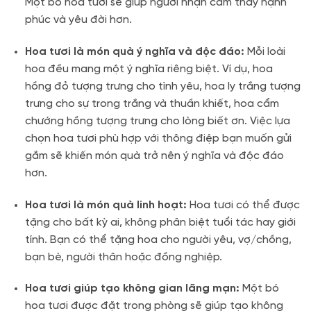
Một bó hoa tươi sẽ giúp người nhận cảm thấy hạnh
phúc và yêu đời hơn.
Hoa tươi là món quà ý nghĩa và độc đáo:
Mỗi loài
hoa đều mang một ý nghĩa riêng biệt. Ví dụ, hoa
hồng đỏ tượng trưng cho tình yêu, hoa ly trắng tượng
trưng cho sự trong trắng và thuần khiết, hoa cẩm
chướng hồng tượng trưng cho lòng biết ơn. Việc lựa
chọn hoa tươi phù hợp với thông điệp bạn muốn gửi
gắm sẽ khiến món quà trở nên ý nghĩa và độc đáo
hơn.
Hoa tươi là món quà linh hoạt:
Hoa tươi có thể được
tặng cho bất kỳ ai, không phân biệt tuổi tác hay giới
tính. Bạn có thể tặng hoa cho người yêu, vợ/chồng,
bạn bè, người thân hoặc đồng nghiệp.
Hoa tươi giúp tạo không gian lãng mạn:
Một bó
hoa tươi được đặt trong phòng sẽ giúp tạo không