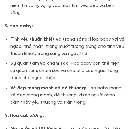
niềm tin và hy vọng vào một tình yêu đẹp và bền
vững.
3. Hoa baby:
Tình yêu thuần khiết và trong sáng:
Hoa baby với vẻ
ngoài nhỏ nhắn, trắng muốt tượng trưng cho tình yêu
thuần khiết, trong sáng và ngây thơ.
Sự quan tâm và chăm sóc:
Hoa baby còn thể hiện
sự quan tâm, chăm sóc và che chở của người tặng
dành cho người nhận.
Vẻ đẹp mong manh và dễ thương:
Hoa baby mang
vẻ đẹp mong manh, dễ thương, khiến người nhận
cảm thấy yêu thương và trân trọng.
4. Hoa cát tường:
May mắn và tốt lành:
Hoa cát tường mang ý nghĩa