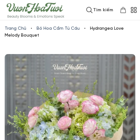
Skip
www.vuonhoatuoi.vn
Tìm kiếm
to
content
Trang Chủ
•
Bó Hoa Cẩm Tú Cầu
•
Hydrangea Love
Melody Bouquet