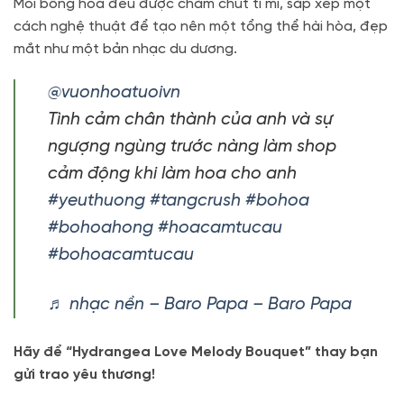
Mỗi bông hoa đều được chăm chút tỉ mỉ, sắp xếp một
cách nghệ thuật để tạo nên một tổng thể hài hòa, đẹp
mắt như một bản nhạc du dương.
@vuonhoatuoivn
Tình cảm chân thành của anh và sự
ngượng ngùng trước nàng làm shop
cảm động khi làm hoa cho anh
#yeuthuong
#tangcrush
#bohoa
#bohoahong
#hoacamtucau
#bohoacamtucau
♬ nhạc nền – Baro Papa – Baro Papa
Hãy để “Hydrangea Love Melody Bouquet” thay bạn
gửi trao yêu thương!