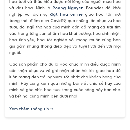
hoa tươi và thấu hiểu được nổi lòng của người mua hoa
và đặt hoa. Mình là
Poong Nguyen
Founder
đã khởi
nghiệp với dịch vụ
đặt hoa online
giao hoa tận nơi
trong thời điểm dịch Covid19, qua những lần phục vụ hoa
tươi, đội ngũ thợ hoa của mình dần đã mang cả trái tím
vào trong từng sản phẩm hoa khai trương, hoa sinh nhật,
hoa tình yêu, hoa tốt nghiệp với mong muốn cùng bạn
gửi gắm những thông điệp đẹp và tuyệt vời đến với mọi
người.
Các sản phẩm cho dù là Hoa chúc mình điều được mình
cẩn thận phục vụ và ghi nhận phản hồi khi giao hoa để
luôn mang đến trải nghiệm tốt nhất cho khách hàng của
mình. Hãy cùng xem qua những bài viết chia sẻ hay của
mình về góc nhìn hoa tươi trong cuộc sống này bạn nhé.
và kết nối cùng mình bên dưới nha!
Xem thêm thông tin →