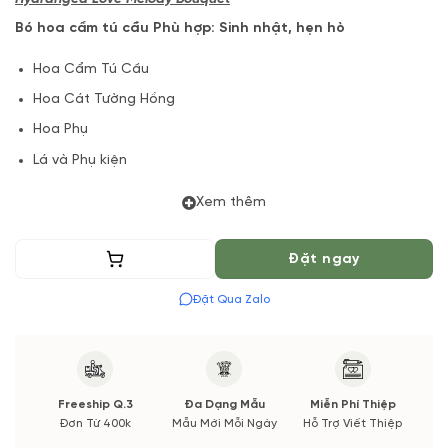
Bó hoa cẩm tú cầu
Phù hợp: Sinh nhật, hẹn hò
Hoa Cẩm Tú Cầu
Hoa Cát Tường Hồng
Hoa Phụ
Lá và Phụ kiện
(*) Shop hoa tươi với dịch vụ đặt hoa online Vườn Hoa Tươi
Xem thêm
đảm bảo phong cách cắm, tone màu sắc.
Thêm vào giỏ
Đặt ngay
Nếu có thay đổi về Hoa phụ và thời gian giao sẽ được thông
báo đến Quý khách hàng xác nhận trước khi cắm hay bó.
Đặt Qua Zalo
Freeship Q.3
Đa Dạng Mẫu
Miễn Phí Thiệp
Đơn Từ 400k
Mẫu Mới Mỗi Ngày
Hỗ Trợ Viết Thiệp