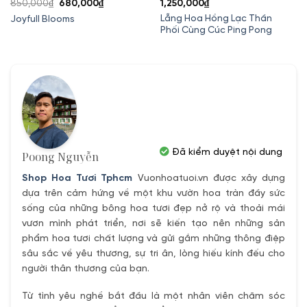
Giá
Giá
850,000
₫
680,000
₫
1,250,000
₫
gốc
hiện
Lẵng Hoa Hồng Lạc Thần
Joyfull Blooms
Phối Cùng Cúc Ping Pong
là:
tại
850,000₫.
là:
680,000₫.
Đã kiểm duyệt nội dung
Poong Nguyễn
Shop Hoa Tươi Tphcm
Vuonhoatuoi.vn được xây dựng
dựa trên cảm hứng về một khu vườn hoa tràn đầy sức
sống của những bông hoa tươi đẹp nở rộ và thoải mái
vươn mình phát triển, nơi sẽ kiến tạo nên những sản
phẩm hoa tươi chất lượng và gửi gắm những thông điệp
sâu sắc về yêu thương, sự tri ân, lòng hiếu kính đếu cho
người thân thương của bạn.
Từ tình yêu nghề bắt đầu là một nhân viên chăm sóc