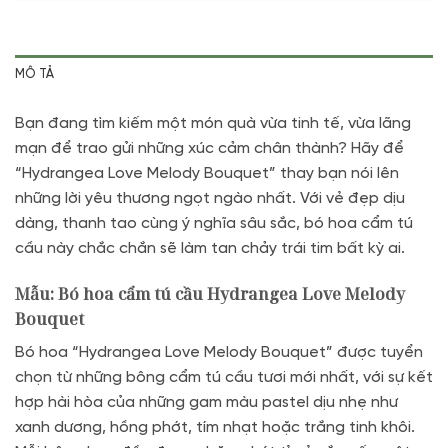
MÔ TẢ
Bạn đang tìm kiếm một món quà vừa tinh tế, vừa lãng
mạn để trao gửi những xúc cảm chân thành? Hãy để
“Hydrangea Love Melody Bouquet” thay bạn nói lên
những lời yêu thương ngọt ngào nhất. Với vẻ đẹp dịu
dàng, thanh tao cùng ý nghĩa sâu sắc, bó hoa cẩm tú
cầu này chắc chắn sẽ làm tan chảy trái tim bất kỳ ai.
Mẫu: Bó hoa cẩm tú cầu Hydrangea Love Melody
Bouquet
Bó hoa “Hydrangea Love Melody Bouquet” được tuyển
chọn từ những bông cẩm tú cầu tươi mới nhất, với sự kết
hợp hài hòa của những gam màu pastel dịu nhẹ như
xanh dương, hồng phớt, tím nhạt hoặc trắng tinh khôi.