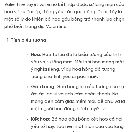
Valentine tuyệt vời vì nó kết hợp được sự lãng mạn của
hoa và sự ấm áp, đáng yêu của gấu bông. Dưới đây là
một số lý do khiến bó hoa gấu bông trở thành lựa chọn
phổ biến trong dịp Valentine:
Tính biểu tượng:
Hoa
: Hoa từ lâu đã là biểu tượng của tình
yêu và sự lãng mạn. Mỗi loài hoa mang một
ý nghĩa riêng, ví dụ hoa hồng đỏ tượng
trưng cho tình yêu страстный.
Gấu bông
: Gấu bông là biểu tượng của sự
ấm áp, an ủi và tình cảm chân thành. Nó
mang đến cảm giác mềm mại, dễ chịu và là
một người bạn đồng hành tuyệt vời.
Kết hợp
: Bó hoa gấu bông kết hợp cả hai
yếu tố này, tạo nên một món quà vừa lãng