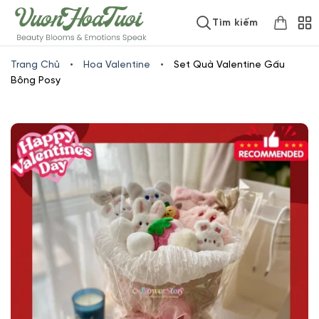
Skip
www.vuonhoatuoi.vn
Tìm kiếm
to
content
Trang Chủ
•
Hoa Valentine
•
Set Quà Valentine Gấu
Bông Posy