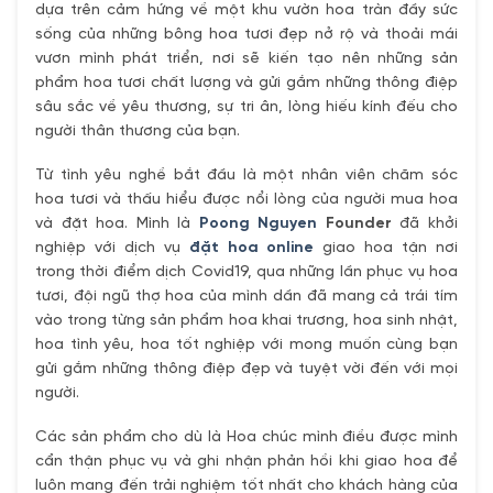
dựa trên cảm hứng về một khu vườn hoa tràn đầy sức
sống của những bông hoa tươi đẹp nở rộ và thoải mái
vươn mình phát triển, nơi sẽ kiến tạo nên những sản
phẩm hoa tươi chất lượng và gửi gắm những thông điệp
sâu sắc về yêu thương, sự tri ân, lòng hiếu kính đếu cho
người thân thương của bạn.
Từ tình yêu nghề bắt đầu là một nhân viên chăm sóc
hoa tươi và thấu hiểu được nổi lòng của người mua hoa
và đặt hoa. Mình là
Poong Nguyen
Founder
đã khởi
nghiệp với dịch vụ
đặt hoa online
giao hoa tận nơi
trong thời điểm dịch Covid19, qua những lần phục vụ hoa
tươi, đội ngũ thợ hoa của mình dần đã mang cả trái tím
vào trong từng sản phẩm hoa khai trương, hoa sinh nhật,
hoa tình yêu, hoa tốt nghiệp với mong muốn cùng bạn
gửi gắm những thông điệp đẹp và tuyệt vời đến với mọi
người.
Các sản phẩm cho dù là Hoa chúc mình điều được mình
cẩn thận phục vụ và ghi nhận phản hồi khi giao hoa để
luôn mang đến trải nghiệm tốt nhất cho khách hàng của