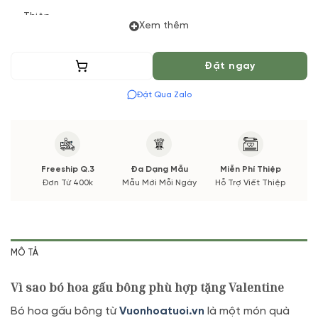
Thiệp
Xem thêm
Sản phẩm được bó thủ công bằng các chú gấu bông, phụ
kiện bông nên vị trí các chú gấu sẽ tương đối giống mẫu 90 –
Thêm vào giỏ
Đặt ngay
95%. Shop đảm bảo số lượng, chất lượng.
Đặt Qua Zalo
Freeship Q.3
Đa Dạng Mẫu
Miễn Phí Thiệp
Đơn Từ 400k
Mẫu Mới Mỗi Ngày
Hỗ Trợ Viết Thiệp
MÔ TẢ
Vì sao bó hoa gấu bông phù hợp tặng Valentine
Bó hoa gấu bông từ
Vuonhoatuoi.vn
là một món quà