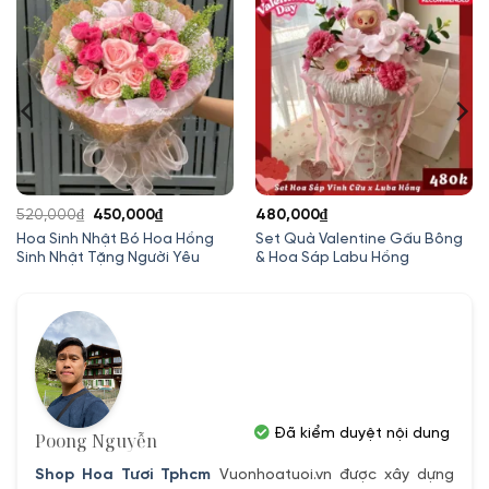
Giá
Giá
520,000
₫
450,000
₫
480,000
₫
gốc
hiện
Hoa Sinh Nhật Bó Hoa Hồng
Set Quà Valentine Gấu Bông
Sinh Nhật Tặng Người Yêu
& Hoa Sáp Labu Hồng
là:
tại
520,000₫.
là:
450,000₫.
Đã kiểm duyệt nội dung
Poong Nguyễn
Shop Hoa Tươi Tphcm
Vuonhoatuoi.vn được xây dựng