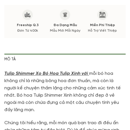
Nếu có thay đổi về Hoa phụ và thời gian giao sẽ được thông
báo đến Quý khách hàng xác nhận trước khi cắm hay bó.
Freeship Q.3
Đa Dạng Mẫu
Miễn Phí Thiệp
Đơn Từ 400k
Mẫu Mới Mỗi Ngày
Hỗ Trợ Viết Thiệp
MÔ TẢ
Tulip Shimmer Xo Bó Hoa Tulip Xinh với
mỗi bó hoa
không chỉ là những bông hoa đơn thuần, mà còn là
người kể chuyện thầm lặng cho những cảm xúc tinh tế
nhất. Bó hoa Tulip Shimmer Xinh không chỉ đẹp ở vẻ
ngoài mà còn chứa đựng cả một câu chuyện tình yêu
đầy lãng mạn.
Chúng tôi hiểu rằng, mỗi món quà bạn trao đi đều ẩn