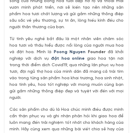
sống của những bông hoa tươi đẹp nở rộ và thoải mái
vươn mình phát triển, nơi sẽ kiến tạo nên những sản
phẩm hoa tươi chất lượng và gửi gắm những thông điệp
sâu sắc về yêu thương, sự tri ân, lòng hiếu kính đếu cho
người thân thương của bạn.
Từ tình yêu nghề bắt đầu là một nhân viên chăm sóc
hoa tươi và thấu hiểu được nổi lòng của người mua hoa
và đặt hoa. Mình là
Poong Nguyen
Founder
đã khởi
nghiệp với dịch vụ
đặt hoa online
giao hoa tận nơi
trong thời điểm dịch Covid19, qua những lần phục vụ hoa
tươi, đội ngũ thợ hoa của mình dần đã mang cả trái tím
vào trong từng sản phẩm hoa khai trương, hoa sinh nhật,
hoa tình yêu, hoa tốt nghiệp với mong muốn cùng bạn
gửi gắm những thông điệp đẹp và tuyệt vời đến với mọi
người.
Các sản phẩm cho dù là Hoa chúc mình điều được mình
cẩn thận phục vụ và ghi nhận phản hồi khi giao hoa để
luôn mang đến trải nghiệm tốt nhất cho khách hàng của
mình. Hãy cùng xem qua những bài viết chia sẻ hay của