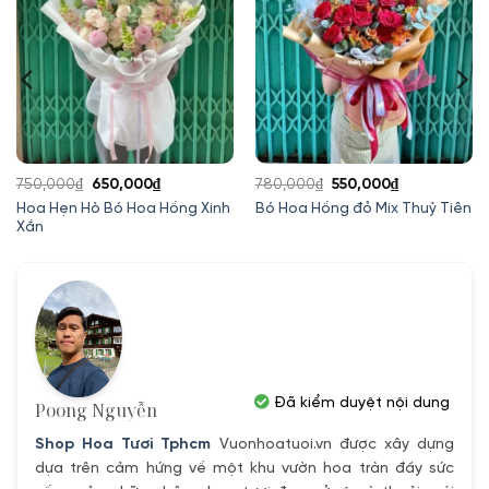
Giá
Giá
Giá
Giá
750,000
₫
650,000
₫
780,000
₫
550,000
₫
gốc
hiện
gốc
hiện
Hoa Hẹn Hò Bó Hoa Hồng Xinh
Bó Hoa Hồng đỏ Mix Thuỷ Tiên
Xắn
là:
tại
là:
tại
750,000₫.
là:
780,000₫.
là:
00₫.
650,000₫.
550,000₫.
Đã kiểm duyệt nội dung
Poong Nguyễn
Shop Hoa Tươi Tphcm
Vuonhoatuoi.vn được xây dựng
dựa trên cảm hứng về một khu vườn hoa tràn đầy sức