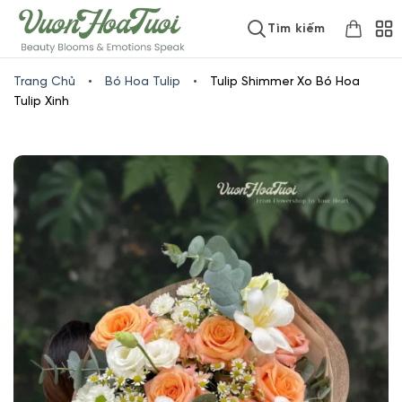
Skip
www.vuonhoatuoi.vn
Tìm kiếm
to
content
Trang Chủ
•
Bó Hoa Tulip
•
Tulip Shimmer Xo Bó Hoa
Tulip Xinh