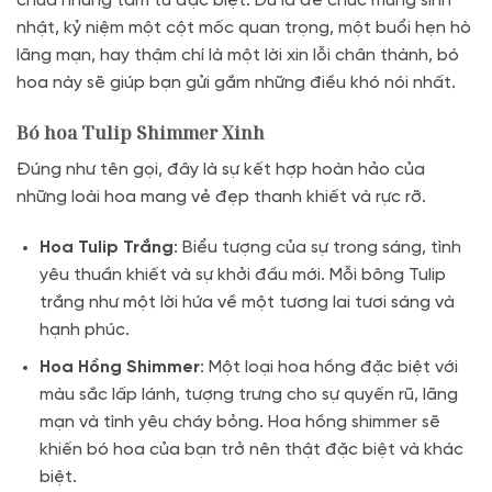
chứa những tâm tư đặc biệt. Dù là để chúc mừng sinh
nhật, kỷ niệm một cột mốc quan trọng, một buổi hẹn hò
lãng mạn, hay thậm chí là một lời xin lỗi chân thành, bó
hoa này sẽ giúp bạn gửi gắm những điều khó nói nhất.
Bó hoa Tulip Shimmer Xinh
Đúng như tên gọi, đây là sự kết hợp hoàn hảo của
những loài hoa mang vẻ đẹp thanh khiết và rực rỡ.
Hoa Tulip Trắng
: Biểu tượng của sự trong sáng, tình
yêu thuần khiết và sự khởi đầu mới. Mỗi bông Tulip
trắng như một lời hứa về một tương lai tươi sáng và
hạnh phúc.
Hoa Hồng Shimmer
: Một loại hoa hồng đặc biệt với
màu sắc lấp lánh, tượng trưng cho sự quyến rũ, lãng
mạn và tình yêu cháy bỏng. Hoa hồng shimmer sẽ
khiến bó hoa của bạn trở nên thật đặc biệt và khác
biệt.