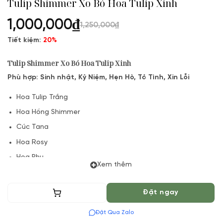
Tulip Shimmer Xo Bó Hoa Tulip Xinh
1,000,000
₫
1,250,000
₫
Tiết kiệm:
20%
Tulip Shimmer Xo Bó Hoa Tulip Xinh
Phù hợp: Sinh nhật, Kỷ Niệm, Hẹn Hò, Tỏ Tình, Xin Lỗi
Hoa Tulip Trắng
Hoa Hồng Shimmer
Cúc Tana
Hoa Rosy
Hoa Phụ
Xem thêm
Cỏ Xinh
Lá và Phụ kiện
Thêm vào giỏ
Đặt ngay
(*) Shop hoa tươi với dịch vụ đặt hoa online Vườn Hoa Tươi
Đặt Qua Zalo
đảm bảo phong cách cắm, tone màu sắc.