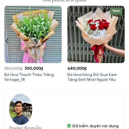
New
Giá
Giá
350,000
₫
300,000
₫
480,000
₫
gốc
hiện
Bó Hoa Thạch Thảo Trắng
Bó Hoa Hồng Đỏ Que Kem
Vintage_18
Tặng Sinh Nhật Người Yêu
là:
tại
350,000₫.
là:
300,000₫.
Đã kiểm duyệt nội dung
Poong Nguyễn