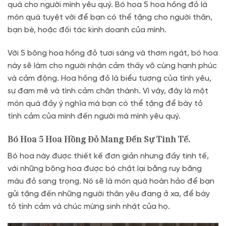
quà cho người mình yêu quý. Bó hoa 5 hoa hồng đỏ là
món quà tuyệt vời để bạn có thể tặng cho người thân,
bạn bè, hoặc đối tác kinh doanh của mình.
Với 5 bông hoa hồng đỏ tươi sáng và thơm ngát, bó hoa
này sẽ làm cho người nhận cảm thấy vô cùng hạnh phúc
và cảm động. Hoa hồng đỏ là biểu tượng của tình yêu,
sự đam mê và tình cảm chân thành. Vì vậy, đây là một
món quà đầy ý nghĩa mà bạn có thể tặng để bày tỏ
tình cảm của mình đến người mà mình yêu quý.
Bó Hoa 5 Hoa Hồng Đỏ Mang Đến Sự Tinh Tế.
Bó hoa này được thiết kế đơn giản nhưng đầy tinh tế,
với những bông hoa được bó chặt lại bằng ruy băng
màu đỏ sang trọng. Nó sẽ là món quà hoàn hảo để bạn
gửi tặng đến những người thân yêu đang ở xa, để bày
tỏ tình cảm và chúc mừng sinh nhật của họ.