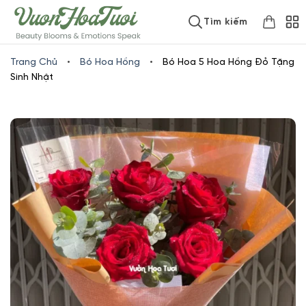
Skip
www.vuonhoatuoi.vn
Tìm kiếm
to
content
Trang Chủ
•
Bó Hoa Hồng
•
Bó Hoa 5 Hoa Hồng Đỏ Tặng
Sinh Nhật