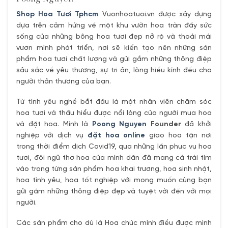
Shop Hoa Tươi Tphcm
Vuonhoatuoi.vn được xây dựng
dựa trên cảm hứng về một khu vườn hoa tràn đầy sức
sống của những bông hoa tươi đẹp nở rộ và thoải mái
vươn mình phát triển, nơi sẽ kiến tạo nên những sản
phẩm hoa tươi chất lượng và gửi gắm những thông điệp
sâu sắc về yêu thương, sự tri ân, lòng hiếu kính đếu cho
người thân thương của bạn.
Từ tình yêu nghề bắt đầu là một nhân viên chăm sóc
hoa tươi và thấu hiểu được nổi lòng của người mua hoa
và đặt hoa. Mình là
Poong Nguyen
Founder
đã khởi
nghiệp với dịch vụ
đặt hoa online
giao hoa tận nơi
trong thời điểm dịch Covid19, qua những lần phục vụ hoa
tươi, đội ngũ thợ hoa của mình dần đã mang cả trái tím
vào trong từng sản phẩm hoa khai trương, hoa sinh nhật,
hoa tình yêu, hoa tốt nghiệp với mong muốn cùng bạn
gửi gắm những thông điệp đẹp và tuyệt vời đến với mọi
người.
Các sản phẩm cho dù là Hoa chúc mình điều được mình