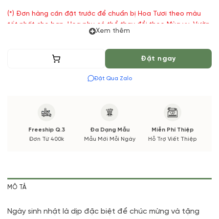
(*) Đơn hàng cần đặt trước để chuẩn bị Hoa Tươi theo màu
tốt nhất cho bạn, Hoa phụ có thể thay đổi theo Mùa vụ. Vườn
Xem thêm
Hoa Tươi đảm bảo phong cách cắm, tone màu sắc. Nếu có
thay đổi về Hoa phụ sẽ được thông báo đến Quý khách hàng
xác nhận trước khi cắm.
Thêm vào giỏ
Đặt ngay
Đặt Qua Zalo
Freeship Q.3
Đa Dạng Mẫu
Miễn Phí Thiệp
Đơn Từ 400k
Mẫu Mới Mỗi Ngày
Hỗ Trợ Viết Thiệp
MÔ TẢ
Ngày sinh nhật là dịp đặc biệt để chúc mừng và tặng