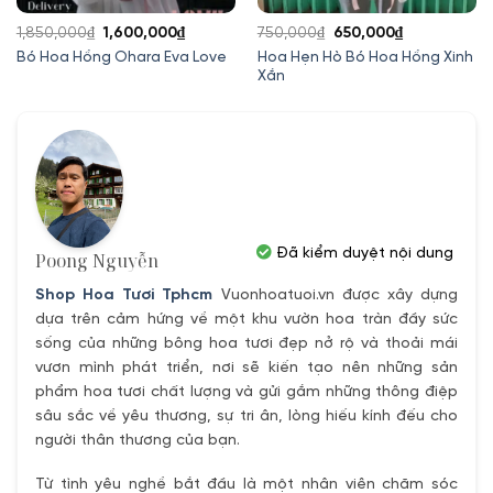
Giá
Giá
Giá
Giá
1,850,000
₫
1,600,000
₫
750,000
₫
650,000
₫
gốc
hiện
gốc
hiện
Hoa Hẹn Hò Bó Hoa Hồng Xinh
Bó Hoa Hồng Ohara Eva Love
Xắn
là:
tại
là:
tại
1,850,000₫.
là:
750,000₫.
là:
1,600,000₫.
650,000₫.
Đã kiểm duyệt nội dung
Poong Nguyễn
Shop Hoa Tươi Tphcm
Vuonhoatuoi.vn được xây dựng
dựa trên cảm hứng về một khu vườn hoa tràn đầy sức
sống của những bông hoa tươi đẹp nở rộ và thoải mái
vươn mình phát triển, nơi sẽ kiến tạo nên những sản
phẩm hoa tươi chất lượng và gửi gắm những thông điệp
sâu sắc về yêu thương, sự tri ân, lòng hiếu kính đếu cho
người thân thương của bạn.
Từ tình yêu nghề bắt đầu là một nhân viên chăm sóc