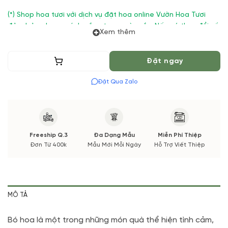
(*) Shop hoa tươi với dịch vụ đặt hoa online Vườn Hoa Tươi
đảm bảo phong cách cắm, tone màu sắc. Nếu có thay đổi về
Xem thêm
Hoa phụ và thời gian giao sẽ được thông báo đến Quý khách
hàng xác nhận trước khi cắm hay bó.
Thêm vào giỏ
Đặt ngay
Đặt Qua Zalo
Freeship Q.3
Đa Dạng Mẫu
Miễn Phí Thiệp
Đơn Từ 400k
Mẫu Mới Mỗi Ngày
Hỗ Trợ Viết Thiệp
MÔ TẢ
Bó hoa là một trong những món quà thể hiện tình cảm,