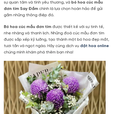
sự quan tâm và tình yêu thương, và
bó hoa cúc mẫu
đơn tím Say Đắm
chính là lựa chọn hoàn hảo để gửi
gắm những thông điệp đó.
Bó hoa cúc mẫu đơn tím
được thiết kế với sự tinh tế,
nhẹ nhàng và thanh lịch. Những đoá cúc mẫu đơn tím
được sắp xếp kỹ lưỡng, tạo thành một bó hoa đẹp mắt,
tươi tắn và ngọt ngào. Hãy cùng dịch vụ
đặt hoa online
chúng mình khám phá thêm bạn nha!