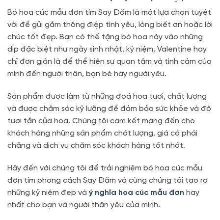
Bó hoa cúc mẫu đơn tím Say Đắm là một lựa chọn tuyệt
vời để gửi gắm thông điệp tình yêu, lòng biết ơn hoặc lời
chúc tốt đẹp. Bạn có thể tặng bó hoa này vào những
dịp đặc biệt như ngày sinh nhật, kỷ niệm, Valentine hay
chỉ đơn giản là để thể hiện sự quan tâm và tình cảm của
mình đến người thân, bạn bè hay người yêu.
Sản phẩm được làm từ những đoá hoa tươi, chất lượng
và được chăm sóc kỹ lưỡng để đảm bảo sức khỏe và độ
tươi tắn của hoa. Chúng tôi cam kết mang đến cho
khách hàng những sản phẩm chất lượng, giá cả phải
chăng và dịch vụ chăm sóc khách hàng tốt nhất.
Hãy đến với chúng tôi để trải nghiệm bó hoa cúc mẫu
đơn tím phong cách Say Đắm và cùng chúng tôi tạo ra
những kỷ niệm đẹp và
ý nghĩa hoa cúc mẫu đơn
hay
nhất cho bạn và người thân yêu của mình.