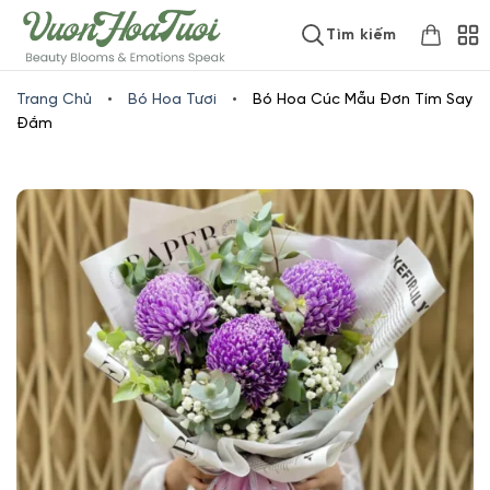
Skip
www.vuonhoatuoi.vn
Tìm kiếm
to
content
Trang Chủ
•
Bó Hoa Tươi
•
Bó Hoa Cúc Mẫu Đơn Tím Say
Đắm