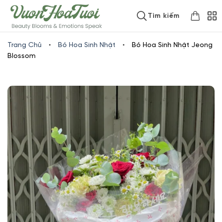
Skip
www.vuonhoatuoi.vn
Tìm kiếm
to
content
Trang Chủ
•
Bó Hoa Sinh Nhật
•
Bó Hoa Sinh Nhật Jeong
Blossom