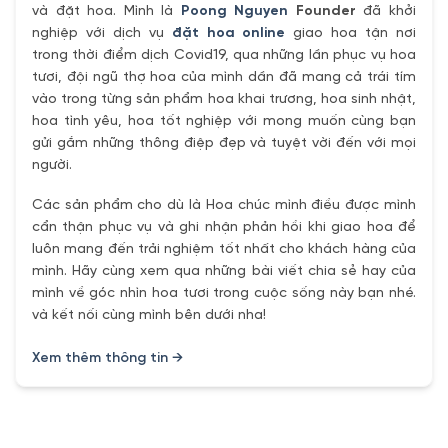
và đặt hoa. Mình là
Poong Nguyen
Founder
đã khởi
nghiệp với dịch vụ
đặt hoa online
giao hoa tận nơi
trong thời điểm dịch Covid19, qua những lần phục vụ hoa
tươi, đội ngũ thợ hoa của mình dần đã mang cả trái tím
vào trong từng sản phẩm hoa khai trương, hoa sinh nhật,
hoa tình yêu, hoa tốt nghiệp với mong muốn cùng bạn
gửi gắm những thông điệp đẹp và tuyệt vời đến với mọi
người.
Các sản phẩm cho dù là Hoa chúc mình điều được mình
cẩn thận phục vụ và ghi nhận phản hồi khi giao hoa để
luôn mang đến trải nghiệm tốt nhất cho khách hàng của
mình. Hãy cùng xem qua những bài viết chia sẻ hay của
mình về góc nhìn hoa tươi trong cuộc sống này bạn nhé.
và kết nối cùng mình bên dưới nha!
Xem thêm thông tin →