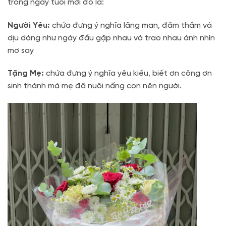
trong ngày tuổi mới đó là:
Người Yêu:
chứa đựng ý nghĩa lãng mạn, đằm thắm và
dịu dàng như ngày đầu gặp nhau và trao nhau ánh nhìn
mơ say
Tặng Mẹ:
chứa đựng ý nghĩa yêu kiều, biết ơn công ơn
sinh thành mà mẹ đã nuôi nấng con nên người.