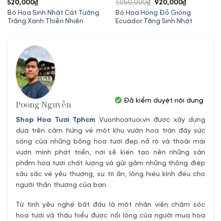
Giá
Giá
520,000
₫
1,050,000
₫
920,000
₫
gốc
hiện
Bó Hoa Sinh Nhật Cát Tường
Bó Hoa Hồng Đỏ Giống
Trắng Xanh Thiên Nhiên
Ecuador Tặng Sinh Nhật
là:
tại
1,050,000₫.
là:
920,000₫.
Đã kiểm duyệt nội dung
Poong Nguyễn
Shop Hoa Tươi Tphcm
Vuonhoatuoi.vn được xây dựng
dựa trên cảm hứng về một khu vườn hoa tràn đầy sức
sống của những bông hoa tươi đẹp nở rộ và thoải mái
vươn mình phát triển, nơi sẽ kiến tạo nên những sản
phẩm hoa tươi chất lượng và gửi gắm những thông điệp
sâu sắc về yêu thương, sự tri ân, lòng hiếu kính đếu cho
người thân thương của bạn.
Từ tình yêu nghề bắt đầu là một nhân viên chăm sóc
hoa tươi và thấu hiểu được nổi lòng của người mua hoa