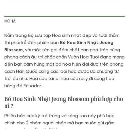
MÔ TẢ
Nằm trong Bộ sưu tập Hoa sinh nhật đẹp và tươi thắm
thì phải kể đến phiên bản
Bó Hoa Sinh Nhật Jeong
Blossom,
với một tên gọi đậm chất hàn pha trộn cùng
phong cách âu thì chắc chắn Vườn Hoa Tươi đang mang
đến bạn cảm hứng một bó hoa hiện đại dựa trên phong
cách Hàn Quốc cùng các loại hoa được ưa chuộng từ
trời âu như: Hoa cúc tana, hoa cúc rosy đi cùng hoa
hồng đỏ Ecuador.
Bó Hoa Sinh Nhật Jeong Blossom phù hợp cho
ai ?
Phiên bản cực kỳ trẻ trung và sáng tạo này phù hợp
chính cho 2 nhóm người nhận mà bạn muốn gửi gắm