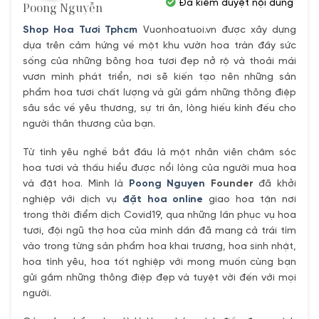
Đã kiểm duyệt nội dung
Poong Nguyễn
Shop Hoa Tươi Tphcm
Vuonhoatuoi.vn được xây dựng
dựa trên cảm hứng về một khu vườn hoa tràn đầy sức
sống của những bông hoa tươi đẹp nở rộ và thoải mái
vươn mình phát triển, nơi sẽ kiến tạo nên những sản
phẩm hoa tươi chất lượng và gửi gắm những thông điệp
sâu sắc về yêu thương, sự tri ân, lòng hiếu kính đếu cho
người thân thương của bạn.
Từ tình yêu nghề bắt đầu là một nhân viên chăm sóc
hoa tươi và thấu hiểu được nổi lòng của người mua hoa
và đặt hoa. Mình là
Poong Nguyen
Founder
đã khởi
nghiệp với dịch vụ
đặt hoa online
giao hoa tận nơi
trong thời điểm dịch Covid19, qua những lần phục vụ hoa
tươi, đội ngũ thợ hoa của mình dần đã mang cả trái tím
vào trong từng sản phẩm hoa khai trương, hoa sinh nhật,
hoa tình yêu, hoa tốt nghiệp với mong muốn cùng bạn
gửi gắm những thông điệp đẹp và tuyệt vời đến với mọi
người.