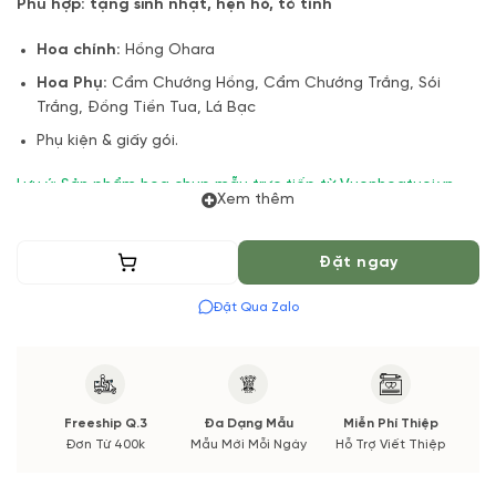
Phù hợp: tặng sinh nhật, hẹn hò, tỏ tình
Hoa chính:
Hồng Ohara
Hoa Phụ:
Cẩm Chướng Hồng, Cẩm Chướng Trắng, Sói
Trắng, Đồng Tiền Tua, Lá Bạc
Phụ kiện & giấy gói.
Lưu ý: Sản phẩm hoa chụp mẫu trực tiếp từ Vuonhoatuoi.vn.
Xem thêm
Bởi vì: một số loại hoa trong mẫu theo mùa sẽ không có hoặc
chất lượng không đảm bảo nếu có thay đổi sẽ được thông
báo đến cho bạn.
Thêm vào giỏ
Đặt ngay
Vuonhoatuoi.vn đảm bảo định lượng, tone màu, kiểu dáng
Đặt Qua Zalo
cũng như chất lượng hoa tươi đẹp và đầy đặn nhất. Bạn sẽ
nhận được ảnh chụp trước khi chúng mình giao hoa.
Freeship Q.3
Đa Dạng Mẫu
Miễn Phí Thiệp
Đơn Từ 400k
Mẫu Mới Mỗi Ngày
Hỗ Trợ Viết Thiệp