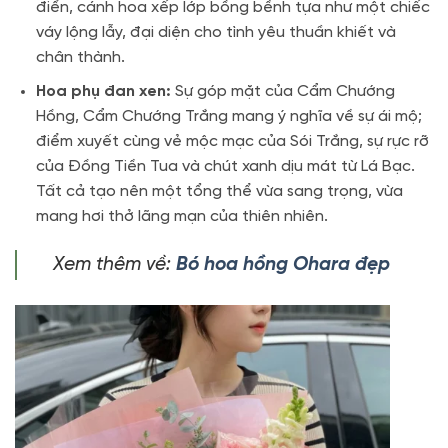
điển, cánh hoa xếp lớp bồng bềnh tựa như một chiếc
váy lộng lẫy, đại diện cho tình yêu thuần khiết và
chân thành.
Hoa phụ đan xen:
Sự góp mặt của Cẩm Chướng
Hồng, Cẩm Chướng Trắng mang ý nghĩa về sự ái mộ;
điểm xuyết cùng vẻ mộc mạc của Sói Trắng, sự rực rỡ
của Đồng Tiền Tua và chút xanh dịu mát từ Lá Bạc.
Tất cả tạo nên một tổng thể vừa sang trọng, vừa
mang hơi thở lãng mạn của thiên nhiên.
Xem thêm về:
Bó hoa hồng Ohara đẹp