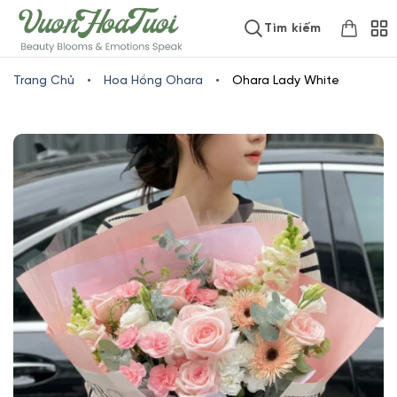
Skip
www.vuonhoatuoi.vn
Tìm kiếm
to
content
Trang Chủ
•
Hoa Hồng Ohara
•
Ohara Lady White