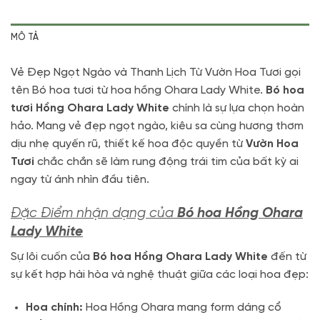
MÔ TẢ
Vẻ Đẹp Ngọt Ngào và Thanh Lịch Từ Vườn Hoa Tươi gọi
tên Bó hoa tươi từ hoa hồng Ohara Lady White.
Bó hoa
tươi Hồng Ohara Lady White
chính là sự lựa chọn hoàn
hảo. Mang vẻ đẹp ngọt ngào, kiêu sa cùng hương thơm
dịu nhẹ quyến rũ, thiết kế hoa độc quyền từ
Vườn Hoa
Tươi
chắc chắn sẽ làm rung động trái tim của bất kỳ ai
ngay từ ánh nhìn đầu tiên.
Đặc Điểm nhận dạng của
Bó hoa Hồng Ohara
Lady White
Sự lôi cuốn của
Bó hoa Hồng Ohara Lady White
đến từ
sự kết hợp hài hòa và nghệ thuật giữa các loại hoa đẹp:
Hoa chính:
Hoa Hồng Ohara mang form dáng cổ