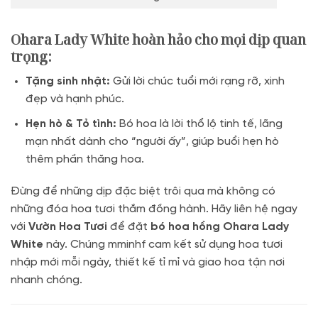
Ohara Lady White hoàn hảo cho mọi dịp quan
trọng:
Tặng sinh nhật:
Gửi lời chúc tuổi mới rạng rỡ, xinh
đẹp và hạnh phúc.
Hẹn hò & Tỏ tình:
Bó hoa là lời thổ lộ tinh tế, lãng
mạn nhất dành cho “người ấy”, giúp buổi hẹn hò
thêm phần thăng hoa.
Đừng để những dịp đặc biệt trôi qua mà không có
những đóa hoa tươi thắm đồng hành. Hãy liên hệ ngay
với
Vườn Hoa Tươi
để đặt
bó hoa hồng Ohara Lady
White
này. Chúng mminhf cam kết sử dụng hoa tươi
nhập mới mỗi ngày, thiết kế tỉ mỉ và giao hoa tận nơi
nhanh chóng.