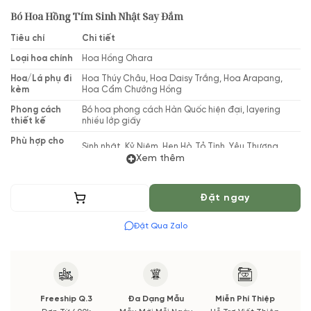
Bó Hoa Hồng Tím Sinh Nhật Say Đắm
Tiêu chí
Chi tiết
Loại hoa chính
Hoa Hồng Ohara
Hoa/Lá phụ đi
Hoa Thúy Châu, Hoa Daisy Trắng, Hoa Arapang,
kèm
Hoa Cẩm Chướng Hồng
Phong cách
Bó hoa phong cách Hàn Quốc hiện đại, layering
thiết kế
nhiều lớp giấy
Phù hợp cho
Sinh nhật, Kỷ Niệm, Hẹn Hò, Tỏ Tình, Yêu Thương
các dịp
Xem thêm
Thiết kế bởi
Vườn Hoa Tươi
Thêm vào giỏ
Đặt ngay
(*) Shop hoa tươi với dịch vụ đặt hoa online Vườn Hoa Tươi
đảm bảo phong cách cắm, tone màu sắc. Nếu có thay đổi về
Đặt Qua Zalo
Hoa phụ và thời gian giao sẽ được thông báo đến Quý khách
hàng xác nhận trước khi cắm hay bó.
Freeship Q.3
Đa Dạng Mẫu
Miễn Phí Thiệp