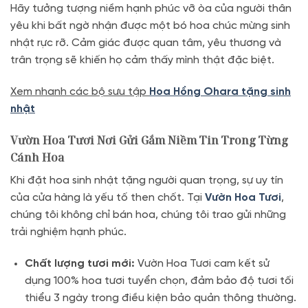
Hãy tưởng tượng niềm hạnh phúc vỡ òa của người thân
yêu khi bất ngờ nhận được một bó hoa chúc mừng sinh
nhật rực rỡ
.
Cảm giác được quan tâm, yêu thương và
trân trọng sẽ khiến họ cảm thấy mình thật đặc biệt.
Xem nhanh các bộ sưu tập
Hoa Hồng Ohara tặng sinh
nhật
Vườn Hoa Tươi Nơi Gửi Gắm Niềm Tin Trong Từng
Cánh Hoa
Khi đặt hoa sinh nhật tặng người quan trọng, sự uy tín
của cửa hàng là yếu tố then chốt. Tại
Vườn Hoa Tươi
,
chúng tôi không chỉ bán hoa, chúng tôi trao gửi những
trải nghiệm hạnh phúc.
Chất lượng tươi mới:
Vườn Hoa Tươi cam kết sử
dụng 100% hoa tươi tuyển chọn, đảm bảo độ tươi tối
thiểu 3 ngày trong điều kiện bảo quản thông thường
.