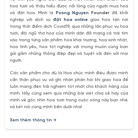
hoa tươi và thấu hiểu được nổi lòng của người mua hoa
và đặt hoa. Mình là
Poong Nguyen
Founder
đã khởi
nghiệp với dịch vụ
đặt hoa online
giao hoa tận nơi
trong thời điểm dịch Covid19, qua những lần phục vụ hoa
tươi, đội ngũ thợ hoa của mình dần đã mang cả trái tím
vào trong từng sản phẩm hoa khai trương, hoa sinh nhật,
hoa tình yêu, hoa tốt nghiệp với mong muốn cùng bạn
gửi gắm những thông điệp đẹp và tuyệt vời đến với mọi
người.
Các sản phẩm cho dù là Hoa chúc mình điều được mình
cẩn thận phục vụ và ghi nhận phản hồi khi giao hoa để
luôn mang đến trải nghiệm tốt nhất cho khách hàng của
mình. Hãy cùng xem qua những bài viết chia sẻ hay của
mình về góc nhìn hoa tươi trong cuộc sống này bạn nhé.
và kết nối cùng mình bên dưới nha!
Xem thêm thông tin →