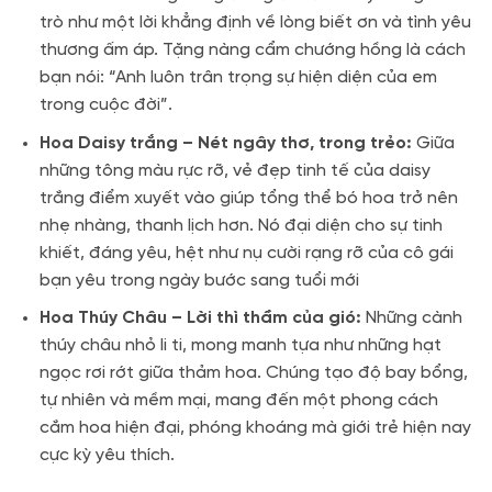
trò như một lời khẳng định về lòng biết ơn và tình yêu
thương ấm áp
. Tặng nàng cẩm chướng hồng là cách
bạn nói: “Anh luôn trân trọng sự hiện diện của em
trong cuộc đời”.
Hoa Daisy trắng – Nét ngây thơ, trong trẻo:
Giữa
những tông màu rực rỡ, vẻ đẹp tinh tế của daisy
trắng điểm xuyết vào giúp tổng thể bó hoa trở nên
nhẹ nhàng, thanh lịch hơn. Nó đại diện cho sự tinh
khiết, đáng yêu, hệt như nụ cười rạng rỡ của cô gái
bạn yêu trong ngày bước sang tuổi mới
Hoa Thúy Châu – Lời thì thầm của gió:
Những cành
thúy châu nhỏ li ti, mong manh tựa như những hạt
ngọc rơi rớt giữa thảm hoa. Chúng tạo độ bay bổng,
tự nhiên và mềm mại, mang đến một phong cách
cắm hoa hiện đại, phóng khoáng mà giới trẻ hiện nay
cực kỳ yêu thích.