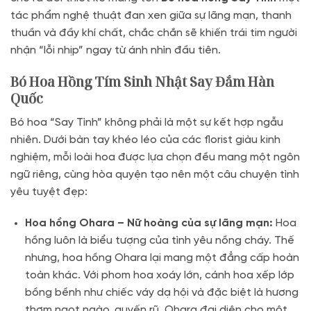
tác phẩm nghệ thuật đan xen giữa sự lãng mạn, thanh
thuần và đầy khí chất, chắc chắn sẽ khiến trái tim người
nhận “lỗi nhịp” ngay từ ánh nhìn đầu tiên.
Bó Hoa Hồng Tím Sinh Nhật Say Đắm Hàn
Quốc
Bó hoa “Say Tình” không phải là một sự kết hợp ngẫu
nhiên. Dưới bàn tay khéo léo của các florist giàu kinh
nghiệm, mỗi loài hoa được lựa chọn đều mang một ngôn
ngữ riêng, cùng hòa quyện tạo nên một câu chuyện tình
yêu tuyệt đẹp:
Hoa hồng Ohara – Nữ hoàng của sự lãng mạn:
Hoa
hồng luôn là biểu tượng của tình yêu nồng cháy
. Thế
nhưng, hoa hồng Ohara lại mang một đẳng cấp hoàn
toàn khác. Với phom hoa xoáy lớn, cánh hoa xếp lớp
bồng bềnh như chiếc váy dạ hội và đặc biệt là hương
thơm ngọt ngào, quyến rũ, Ohara đại diện cho một