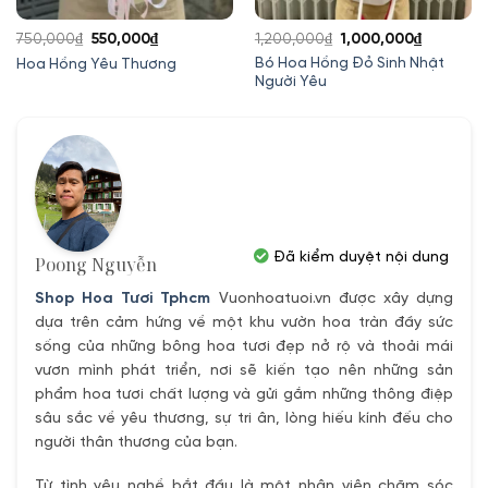
Giá
Giá
Giá
Giá
750,000
₫
550,000
₫
1,200,000
₫
1,000,000
₫
gốc
hiện
gốc
hiện
Bó Hoa Hồng Đỏ Sinh Nhật
Hoa Hồng Yêu Thương
Người Yêu
là:
tại
là:
tại
750,000₫.
là:
1,200,000₫.
là:
550,000₫.
1,000,00
Đã kiểm duyệt nội dung
Poong Nguyễn
Shop Hoa Tươi Tphcm
Vuonhoatuoi.vn được xây dựng
dựa trên cảm hứng về một khu vườn hoa tràn đầy sức
sống của những bông hoa tươi đẹp nở rộ và thoải mái
vươn mình phát triển, nơi sẽ kiến tạo nên những sản
phẩm hoa tươi chất lượng và gửi gắm những thông điệp
sâu sắc về yêu thương, sự tri ân, lòng hiếu kính đếu cho
người thân thương của bạn.
Từ tình yêu nghề bắt đầu là một nhân viên chăm sóc