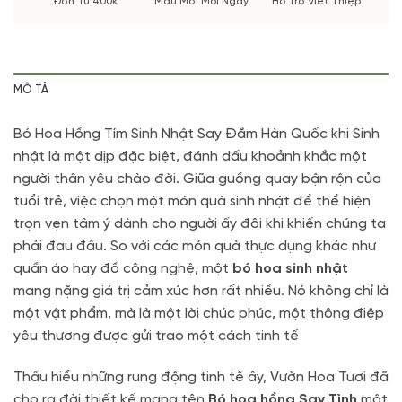
Đơn Từ 400k
Mẫu Mới Mỗi Ngày
Hỗ Trợ Viết Thiệp
MÔ TẢ
Bó Hoa Hồng Tím Sinh Nhật Say Đắm Hàn Quốc khi Sinh
nhật là một dịp đặc biệt, đánh dấu khoảnh khắc một
người thân yêu chào đời
. Giữa guồng quay bận rộn của
tuổi trẻ, việc chọn một món quà sinh nhật để thể hiện
trọn vẹn tâm ý dành cho người ấy đôi khi khiến chúng ta
phải đau đầu.
So với các món quà thực dụng khác như
quần áo hay đồ công nghệ, một
bó hoa sinh nhật
mang nặng giá trị cảm xúc hơn rất nhiều
.
Nó không chỉ là
một vật phẩm, mà là một lời chúc phúc, một thông điệp
yêu thương được gửi trao một cách tinh tế
Thấu hiểu những rung động tinh tế ấy, Vườn Hoa Tươi đã
cho ra đời thiết kế mang tên
Bó hoa hồng Say Tình
một