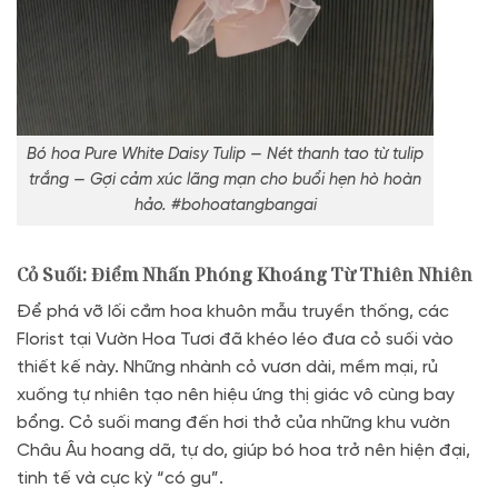
Bó hoa Pure White Daisy Tulip — Nét thanh tao từ tulip
trắng — Gợi cảm xúc lãng mạn cho buổi hẹn hò hoàn
hảo. #bohoatangbangai
Cỏ Suối: Điểm Nhấn Phóng Khoáng Từ Thiên Nhiên
Để phá vỡ lối cắm hoa khuôn mẫu truyền thống, các
Florist tại Vườn Hoa Tươi đã khéo léo đưa cỏ suối vào
thiết kế này. Những nhành cỏ vươn dài, mềm mại, rủ
xuống tự nhiên tạo nên hiệu ứng thị giác vô cùng bay
bổng. Cỏ suối mang đến hơi thở của những khu vườn
Châu Âu hoang dã, tự do, giúp bó hoa trở nên hiện đại,
tinh tế và cực kỳ “có gu”.