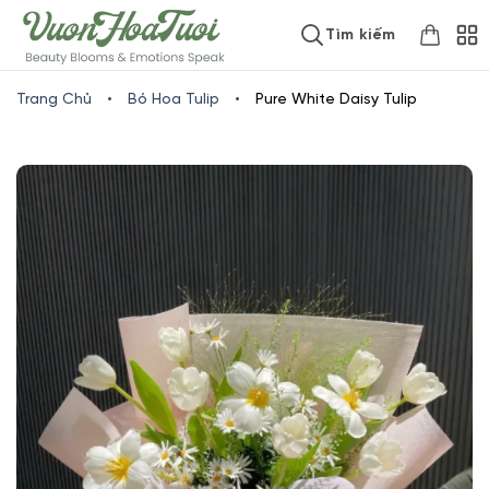
Skip
www.vuonhoatuoi.vn
Tìm kiếm
to
content
Trang Chủ
•
Bó Hoa Tulip
•
Pure White Daisy Tulip