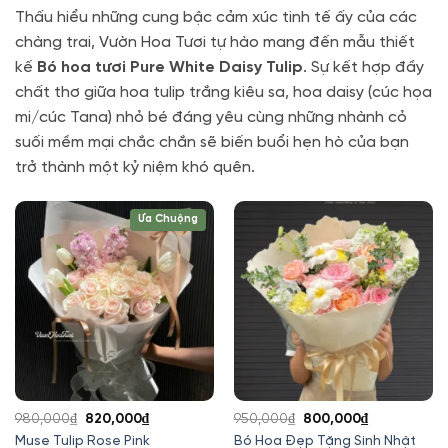
Thấu hiểu những cung bậc cảm xúc tinh tế ấy của các
chàng trai, Vườn Hoa Tươi tự hào mang đến mẫu thiết
kế
Bó hoa tươi Pure White Daisy Tulip
. Sự kết hợp đầy
chất thơ giữa hoa tulip trắng kiêu sa, hoa daisy (cúc họa
mi/cúc Tana) nhỏ bé đáng yêu cùng những nhành cỏ
suối mềm mại chắc chắn sẽ biến buổi hẹn hò của bạn
trở thành một kỷ niệm khó quên.
Ưa Chuộng
Giá
Giá
Giá
Giá
980,000
₫
820,000
₫
950,000
₫
800,000
₫
gốc
hiện
gốc
hiện
Bó Hoa Đẹp Tặng Sinh Nhật
Muse Tulip Rose Pink