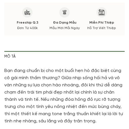
Freeship Q.3
Đa Dạng Mẫu
Miễn Phí Thiệp
Đơn Từ 400k
Mẫu Mới Mỗi Ngày
Hỗ Trợ Viết Thiệp
MÔ TẢ
Bạn đang chuẩn bị cho một buổi hẹn hò đặc biệt cùng
cô gái mình thầm thương? Giữa nhịp sống hối hả và vô
vàn những sự lựa chọn hào nhoáng, đôi khi thứ dễ dàng
chạm đến trái tim phái đẹp nhất lại chính là sự chân
thành và tinh tế. Nếu những đóa hồng đỏ rực rỡ tượng
trưng cho một tình yêu nồng nhiệt đến mức bùng cháy,
thì một thiết kế mang tone trắng thuần khiết lại là lời tự
tình nhẹ nhàng, sâu lắng và đầy trân trọng.