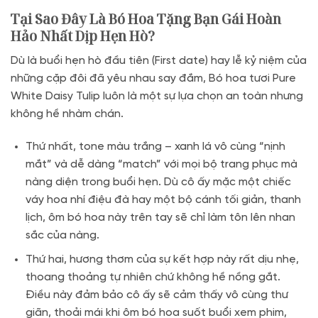
Tại Sao Đây Là Bó Hoa Tặng Bạn Gái Hoàn
Hảo Nhất Dịp Hẹn Hò?
Dù là buổi hẹn hò đầu tiên (First date) hay lễ kỷ niệm của
những cặp đôi đã yêu nhau say đắm, Bó hoa tươi Pure
White Daisy Tulip luôn là một sự lựa chọn an toàn nhưng
không hề nhàm chán.
Thứ nhất, tone màu trắng – xanh lá vô cùng “nịnh
mắt” và dễ dàng “match” với mọi bộ trang phục mà
nàng diện trong buổi hẹn. Dù cô ấy mặc một chiếc
váy hoa nhí điệu đà hay một bộ cánh tối giản, thanh
lịch, ôm bó hoa này trên tay sẽ chỉ làm tôn lên nhan
sắc của nàng.
Thứ hai, hương thơm của sự kết hợp này rất dịu nhẹ,
thoang thoảng tự nhiên chứ không hề nồng gắt.
Điều này đảm bảo cô ấy sẽ cảm thấy vô cùng thư
giãn, thoải mái khi ôm bó hoa suốt buổi xem phim,