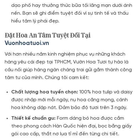
dạo phố hay thưởng thức bữa tối lãng mạn dưới ánh
nến. Bạn sẽ ghi điểm tuyệt đối vì sự tinh tế và thấu
hiểu tâm lý phái đẹp.
Đặt Hoa An Tâm Tuyệt Đối Tại
Vuonhoatuoi.vn
Với hơn nhiều năm kinh nghiệm phục vụ những khách
hàng yêu cái đẹp tại TPHCM, Vườn Hoa Tươi tự hào là
cầu nối giúp hàng ngàn chàng trai gửi gắm thành công
tâm tư của mình. Chúng tôi cam kết:
Chất lượng hoa tuyển chọn:
100% hoa tulip và daisy
được nhập mới mỗi ngày, nụ hoa căng mọng, cánh
hoa không dập nát. Đảm bảo độ tươi trên 3 ngày.
Thiết kế chuẩn gu:
Form dáng bó hoa được cắm
theo phong cách Hàn Quốc hiện đại, bọc bằng giấy
gói cao cấp, thắt nơ lụa tỉ mỉ đến từng chi tiết.