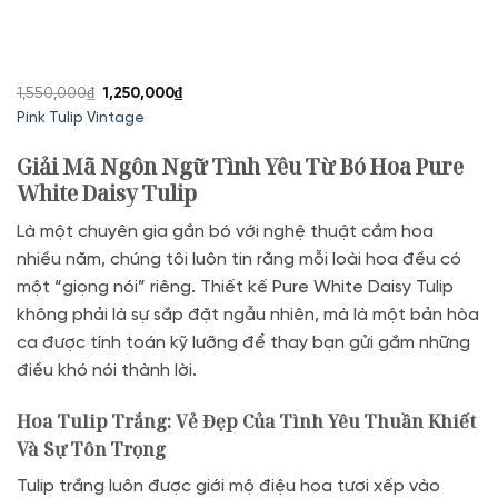
Giá
Giá
1,550,000
₫
1,250,000
₫
gốc
hiện
Pink Tulip Vintage
là:
tại
1,550,000₫.
là:
Giải Mã Ngôn Ngữ Tình Yêu Từ Bó Hoa Pure
1,250,000₫.
White Daisy Tulip
Là một chuyên gia gắn bó với nghệ thuật cắm hoa
nhiều năm, chúng tôi luôn tin rằng mỗi loài hoa đều có
một “giọng nói” riêng. Thiết kế Pure White Daisy Tulip
không phải là sự sắp đặt ngẫu nhiên, mà là một bản hòa
ca được tính toán kỹ lưỡng để thay bạn gửi gắm những
điều khó nói thành lời.
Hoa Tulip Trắng: Vẻ Đẹp Của Tình Yêu Thuần Khiết
Và Sự Tôn Trọng
Tulip trắng luôn được giới mộ điệu hoa tươi xếp vào