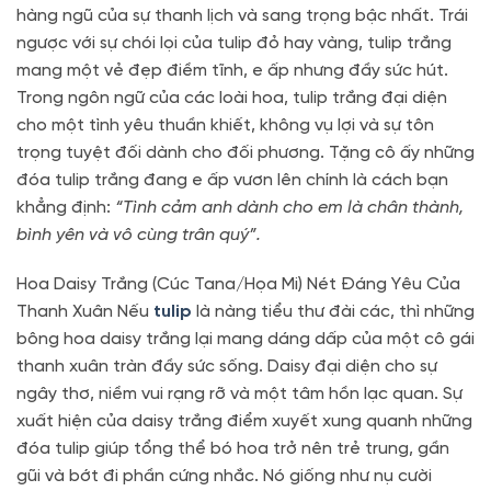
hàng ngũ của sự thanh lịch và sang trọng bậc nhất. Trái
ngược với sự chói lọi của tulip đỏ hay vàng, tulip trắng
mang một vẻ đẹp điềm tĩnh, e ấp nhưng đầy sức hút.
Trong ngôn ngữ của các loài hoa, tulip trắng đại diện
cho một tình yêu thuần khiết, không vụ lợi và sự tôn
trọng tuyệt đối dành cho đối phương. Tặng cô ấy những
đóa tulip trắng đang e ấp vươn lên chính là cách bạn
khẳng định:
“Tình cảm anh dành cho em là chân thành,
bình yên và vô cùng trân quý”.
Hoa Daisy Trắng (Cúc Tana/Họa Mi) Nét Đáng Yêu Của
Thanh Xuân Nếu
tulip
là nàng tiểu thư đài các, thì những
bông hoa daisy trắng lại mang dáng dấp của một cô gái
thanh xuân tràn đầy sức sống. Daisy đại diện cho sự
ngây thơ, niềm vui rạng rỡ và một tâm hồn lạc quan. Sự
xuất hiện của daisy trắng điểm xuyết xung quanh những
đóa tulip giúp tổng thể bó hoa trở nên trẻ trung, gần
gũi và bớt đi phần cứng nhắc. Nó giống như nụ cười