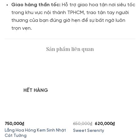
Giao hàng thần tốc:
Hỗ trợ giao hoa tận nơi siêu tốc
trong khu vực nội thành TPHCM, trao tận tay người
thương của bạn đúng giờ hẹn để sự bất ngờ luôn
trọn vẹn.
Sản phẩm liên quan
HẾT HÀNG
Giá
Giá
750,000
₫
650,000
₫
620,000
₫
gốc
hiện
Lẵng Hoa Hồng Kem Sinh Nhật
Sweet Serenity
Cát Tường
là:
tại