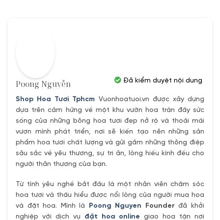
650,000₫.
là:
620,000₫.
Đã kiểm duyệt nội dung
Poong Nguyễn
Shop Hoa Tươi Tphcm
Vuonhoatuoi.vn được xây dựng
dựa trên cảm hứng về một khu vườn hoa tràn đầy sức
sống của những bông hoa tươi đẹp nở rộ và thoải mái
vươn mình phát triển, nơi sẽ kiến tạo nên những sản
phẩm hoa tươi chất lượng và gửi gắm những thông điệp
sâu sắc về yêu thương, sự tri ân, lòng hiếu kính đếu cho
người thân thương của bạn.
Từ tình yêu nghề bắt đầu là một nhân viên chăm sóc
hoa tươi và thấu hiểu được nổi lòng của người mua hoa
và đặt hoa. Mình là
Poong Nguyen
Founder
đã khởi
nghiệp với dịch vụ
đặt hoa online
giao hoa tận nơi