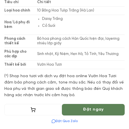
Tiêu chí
Chi tiết
Loại hoa chính
10 Bông Hoa Tulip Trắng (Hà Lan)
Daisy Trắng
Hoa/Lá phụ đi
Cỏ Suối
kèm
Phong cách
Bó hoa phong cách Hàn Quốc hiện đại, layering
thiết kế
nhiều lớp giấy
Phù hợp cho
Sinh nhật, Kỷ Niệm, Hẹn Hò, Tỏ Tình, Yêu Thương
các dịp
Thiết kế bởi
Vườn Hoa Tươi
(*) Shop hoa tươi với dịch vụ đặt hoa online Vườn Hoa Tươi
đảm bảo phong cách cắm, tone màu sắc. Nếu có thay đổi về
Hoa phụ và thời gian giao sẽ được thông báo đến Quý khách
hàng xác nhận trước khi cắm hay bó.
Thêm vào giỏ
Đặt ngay
Đặt Qua Zalo