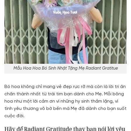
Mẫu Hoa Hoa Bó Sinh Nhật Tặng Mẹ Radiant Gratitue
Bó hoa không chỉ mang vẻ đẹp rực rỡ mà còn là lời tri ân
chân thành nhất từ trái tim bạn dành cho Mẹ. Mỗi bông
hoa như một lời cảm ơn vì những hy sinh thầm lặng, vì
tình yêu thương vô bờ bến mà Mẹ đã dành cho bạn suốt
cuộc đời.
Hãy để Radiant Gratitude thay bạn nói lời yêu