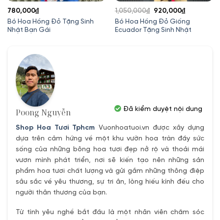
Giá
Giá
780,000
₫
1,050,000
₫
920,000
₫
gốc
hiện
Bó Hoa Hồng Đỏ Tặng Sinh
Bó Hoa Hồng Đỏ Giống
Nhật Bạn Gái
Ecuador Tặng Sinh Nhật
là:
tại
1,050,000₫.
là:
920,000₫.
Đã kiểm duyệt nội dung
Poong Nguyễn
Shop Hoa Tươi Tphcm
Vuonhoatuoi.vn được xây dựng
dựa trên cảm hứng về một khu vườn hoa tràn đầy sức
sống của những bông hoa tươi đẹp nở rộ và thoải mái
vươn mình phát triển, nơi sẽ kiến tạo nên những sản
phẩm hoa tươi chất lượng và gửi gắm những thông điệp
sâu sắc về yêu thương, sự tri ân, lòng hiếu kính đếu cho
người thân thương của bạn.
Từ tình yêu nghề bắt đầu là một nhân viên chăm sóc