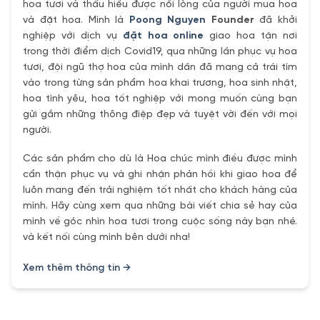
hoa tươi và thấu hiểu được nổi lòng của người mua hoa
và đặt hoa. Mình là
Poong Nguyen
Founder
đã khởi
nghiệp với dịch vụ
đặt hoa online
giao hoa tận nơi
trong thời điểm dịch Covid19, qua những lần phục vụ hoa
tươi, đội ngũ thợ hoa của mình dần đã mang cả trái tím
vào trong từng sản phẩm hoa khai trương, hoa sinh nhật,
hoa tình yêu, hoa tốt nghiệp với mong muốn cùng bạn
gửi gắm những thông điệp đẹp và tuyệt vời đến với mọi
người.
Các sản phẩm cho dù là Hoa chúc mình điều được mình
cẩn thận phục vụ và ghi nhận phản hồi khi giao hoa để
luôn mang đến trải nghiệm tốt nhất cho khách hàng của
mình. Hãy cùng xem qua những bài viết chia sẻ hay của
mình về góc nhìn hoa tươi trong cuộc sống này bạn nhé.
và kết nối cùng mình bên dưới nha!
Xem thêm thông tin →