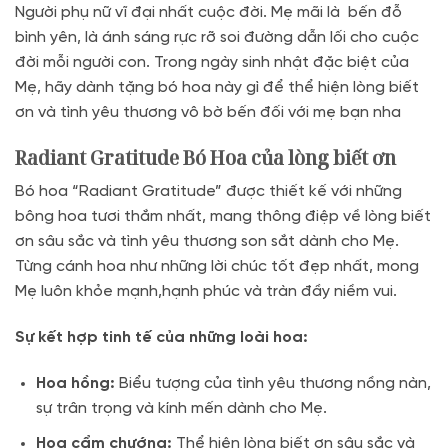
Người phụ nữ vĩ đại nhất cuộc đời. Mẹ mãi là bến đỗ
bình yên, là ánh sáng rực rỡ soi đường dẫn lối cho cuộc
đời mỗi người con. Trong ngày sinh nhật đặc biệt của
Mẹ, hãy dành tặng bó hoa này gì để thể hiện lòng biết
ơn và tình yêu thương vô bờ bến đối với mẹ bạn nha
Radiant Gratitude Bó Hoa của lòng biết ơn
Bó hoa “Radiant Gratitude” được thiết kế với những
bông hoa tươi thắm nhất, mang thông điệp về lòng biết
ơn sâu sắc và tình yêu thương son sắt dành cho Mẹ.
Từng cánh hoa như những lời chúc tốt đẹp nhất, mong
Mẹ luôn khỏe mạnh,hạnh phúc và tràn đầy niềm vui.
Sự kết hợp tinh tế của những loài hoa:
Hoa hồng:
Biểu tượng của tình yêu thương nồng nàn,
sự trân trọng và kính mến dành cho Mẹ.
Hoa cẩm chướng:
Thể hiện lòng biết ơn sâu sắc và