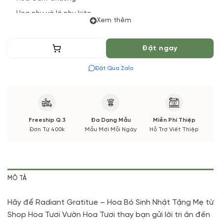
Hoa phụ và lá phụ kiện
Xem thêm
(*) Đơn hàng cần đặt trước tối thiểu 04 tiếng để được phục vụ
tốt nhất. Màu hoa có thể thay đổi theo vụ mùa và thị trường.
Thêm vào giỏ
Đặt ngay
Các thông tin thay đổi sẽ được cập nhật trước và xác nhận từ
Quý khách hàng.
Đặt Qua Zalo
Freeship Q.3
Đa Dạng Mẫu
Miễn Phí Thiệp
Đơn Từ 400k
Mẫu Mới Mỗi Ngày
Hỗ Trợ Viết Thiệp
MÔ TẢ
Hãy để Radiant Gratitue – Hoa Bó Sinh Nhật Tặng Mẹ từ
Shop Hoa Tươi Vườn Hoa Tươi thay bạn gửi lời tri ân đến