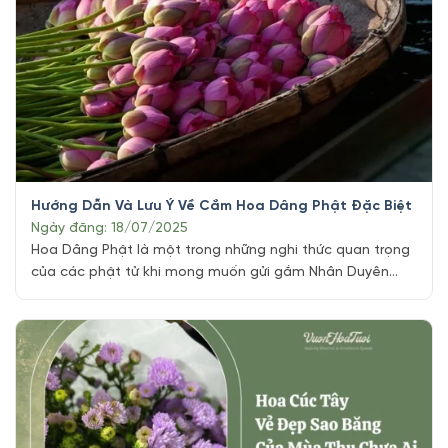
Hướng Dẫn Và Lưu Ý Về Cắm Hoa Dâng Phật Đặc Biệt
Ngày đăng: 18/07/2025
Hoa Dâng Phật là một trong những nghi thức quan trọng
của các phật tử khi mong muốn gửi gắm Nhân Duyên
trong đạo Phật. Đây là một hành động đơn giản nhưng
có cực kỳ chứa ý nghĩa lớn trong việc thể hiện lòng thành
kính và tôn kính với Đức Phật, chư vị Bồ [...]