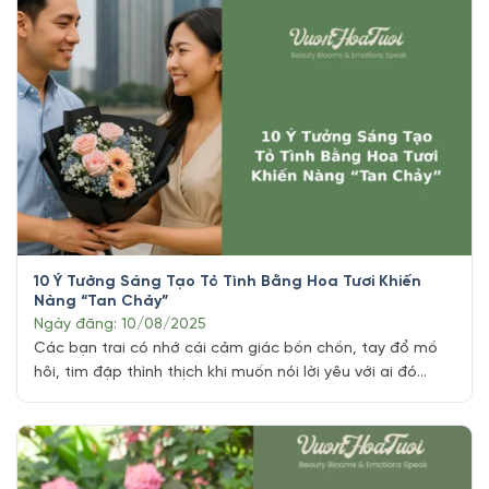
10 Ý Tưởng Sáng Tạo Tỏ Tình Bằng Hoa Tươi Khiến
Nàng “Tan Chảy”
Ngày đăng: 10/08/2025
Các bạn trai có nhớ cái cảm giác bồn chồn, tay đổ mồ
hôi, tim đập thình thịch khi muốn nói lời yêu với ai đó
không? Lời nói cứ mắc kẹt lại ở cổ họng, cảm xúc thì
dâng trào nhưng lại chẳng biết bắt đầu từ đâu. Và rồi,
như một phép màu, [...]