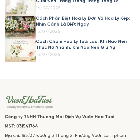
Cưới Đến Trang Trọng Trong Tang Lễ
16/07/2026
Cách Phân Biệt Hoa Ly Đơn Và Hoa Ly Kép:
Nhìn Cánh Là Biết Ngay
15/07/2026
Cách Chăm Hoa Ly Tươi Lâu: Khi Nào Nên
Thúc Nở Nhanh, Khi Nào Nên Giữ Nụ
15/07/2026
Công ty TNHH Thương Mại Dịch Vụ Vườn Hoa Tươi
MST: 031541764
Địa chỉ: 183/37 Đường 3 Tháng 2, Phường Vườn Lài. Tphcm