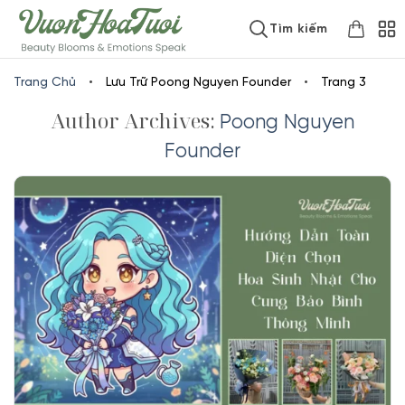
Skip
www.vuonhoatuoi.vn
Tìm kiếm
to
content
Trang Chủ
•
Lưu Trữ Poong Nguyen Founder
•
Trang 3
Author Archives:
Poong Nguyen
Founder