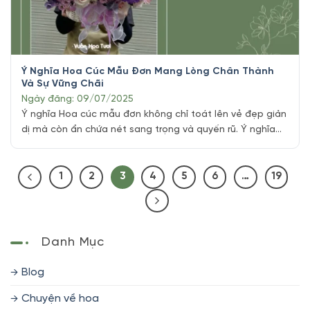
Ý Nghĩa Hoa Cúc Mẫu Đơn Mang Lòng Chân Thành
Và Sự Vững Chãi
Ngày đăng: 09/07/2025
Ý nghĩa Hoa cúc mẫu đơn không chỉ toát lên vẻ đẹp giản
dị mà còn ẩn chứa nét sang trọng và quyến rũ. Ý nghĩa
của loài hoa này thể hiện sự ngây thơ, khiêm nhường, và
mỗi sắc màu lại mang đến những cung bậc cảm xúc
riêng biệt. Hôm nay, hãy cùng [...]
1
2
3
4
5
6
…
19
Danh Mục
Blog
Chuyện về hoa