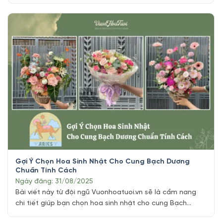
mắn và yếu tố phong thủy. Đội ngũ Shop hoa tươi
Vuonhoatuoi.vn tự hào mang đến bài viết chuyên sâu
này, cung cấp hướng dẫn chi tiết về các loại hoa [...]
Gợi Ý Chọn Hoa Sinh Nhật Cho Cung Bạch Dương
Chuẩn Tính Cách
Ngày đăng: 31/08/2025
Bài viết này từ đội ngũ Vuonhoatuoi.vn sẽ là cẩm nang
chi tiết giúp bạn chọn hoa sinh nhật cho cung Bạch
Dương một cách ấn tượng và ý nghĩa. Chúng ta sẽ khám