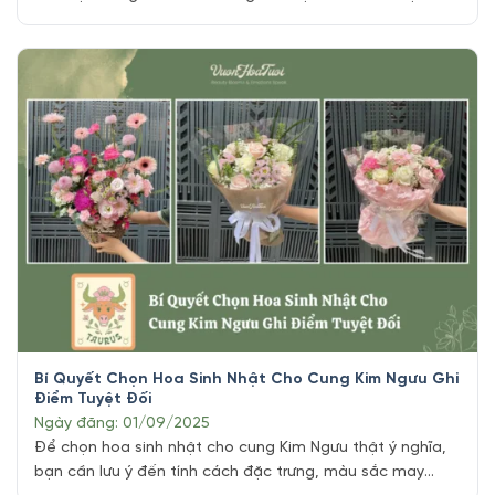
cung song tử ư!!!? Việc lựa chọn bó hoa sinh nhật phù
hợp không chỉ thể hiện sự tinh tế mà còn ẩn chứa thông
điệp ý nghĩa, mang lại may mắn và gắn [...]
Bí Quyết Chọn Hoa Sinh Nhật Cho Cung Kim Ngưu Ghi
Điểm Tuyệt Đối
Ngày đăng: 01/09/2025
Để chọn hoa sinh nhật cho cung Kim Ngưu thật ý nghĩa,
bạn cần lưu ý đến tính cách đặc trưng, màu sắc may