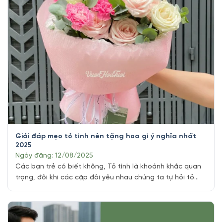
Giải đáp mẹo tỏ tình nên tặng hoa gì ý nghĩa nhất
2025
Ngày đăng: 12/08/2025
Các bạn trẻ có biết không, Tỏ tình là khoảnh khắc quan
trọng, đôi khi các cặp đôi yêu nhau chúng ta tự hỏi tỏ
tình nên tặng hoa gì đây ta ?. Vì ai cũng biết đây là dịp
chỉ diễn ra một lần trong đời, và một bó hoa tỏ tình phù
hợp [...]