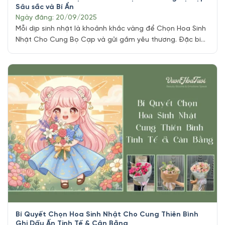
Sâu sắc và Bí Ẩn
Ngày đăng: 20/09/2025
Mỗi dịp sinh nhật là khoảnh khắc vàng để Chọn Hoa Sinh
Nhật Cho Cung Bọ Cạp và gửi gắm yêu thương. Đặc biệt
với cung Bọ Cạp những cá nhân mang trong mình ngọn
lửa nhiệt huyết và chiều sâu nội tâm hiếm có, một món
quà được chọn lọc kỹ lưỡng, phù hợp [...]
Bí Quyết Chọn Hoa Sinh Nhật Cho Cung Thiên Bình
Ghi Dấu Ấn Tinh Tế & Cân Bằng