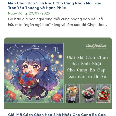
Mẹo Chọn Hoa Sinh Nhật Cho Cung Nhân Mã Trao
Trọn Yêu Thương và Hạnh Phúc
Ngày đăng: 20/09/2025
Có bao giờ bạn nghĩ rằng mỗi cung hoàng đạo đều sở
hữu một “ngôn ngữ hoa” riêng và làm sao để Chọn Hoa
Sinh Nhật Cho Cung Nhân Mã ?, ẩn chứa những thông
điệp sâu sắc về cá tính và vận may? Đây không chỉ là
một nét văn hóa thú vị mà [...]
Giải Mã Cách Chọn Hoa Sinh Nhật Cho Cung Bọ Cạp