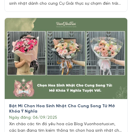
sinh nhật dành cho cung Cự Giải thực sự chạm đến trái
tim của họ, hãy ưu tiên những bó hoa mang sắc trắng
tinh khôi, xanh dịu mát hoặc tím lãng mạn. Hoa hồng
trắng, Lan Ý, hay Cẩm Tú Cầu là [...]
Bật Mí Chọn Hoa Sinh Nhật Cho Cung Song Tử Mở
Khóa Ý Nghĩa
Ngày đăng: 06/09/2025
Xin chào các tín đồ yêu hoa của Blog Vuonhoatuoi.vn,
các bạn đang tìm kiếm thông tin chọn hoa sinh nhật cho