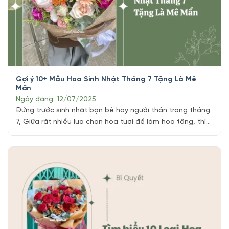
Gợi ý 10+ Mẫu Hoa Sinh Nhật Tháng 7 Tặng Là Mê
Mẩn
Ngày đăng: 12/07/2025
Đứng trước sinh nhật bạn bè hay người thân trong tháng
7, Giữa rất nhiều lựa chọn hoa tươi để làm hoa tặng, thì
Vuonhoatuoi.vn xin tổng hợp Top 10 mẫu hoa sinh nhật
tháng 7 sau đây được chúng mình tuyển chọn vẫn luôn
chiếm trọn trái tim người tặng bởi vẻ đẹp tinh [...]