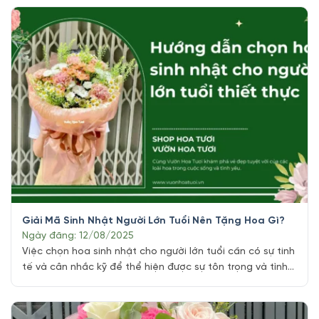
phá tính cách đặc trưng, màu sắc may mắn và những
loài hoa “chuẩn gu” nhất để món quà của bạn [...]
Giải Mã Sinh Nhật Người Lớn Tuổi Nên Tặng Hoa Gì?
Ngày đăng: 12/08/2025
Việc chọn hoa sinh nhật cho người lớn tuổi cần có sự tinh
tế và cân nhắc kỹ để thể hiện được sự tôn trọng và tình
cảm chân thành. Ngày Sinh nhật là dịp đặc biệt để chúng
ta bày tỏ tình cảm và lòng biết ơn đến những người thân
yêu, đặc biệt [...]