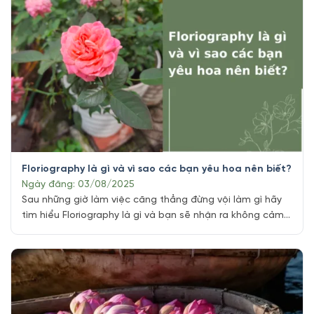
Floriography là gì và vì sao các bạn yêu hoa nên biết?
Ngày đăng: 03/08/2025
Sau những giờ làm việc căng thẳng đừng vội làm gì hãy
tìm hiểu Floriography là gì và bạn sẽ nhận ra không cảm
xúc nào bằng được ngắm nhìn một bình hoa tươi trong
nhà hay văn phòng. Sắc màu của hoa khiến không gian
trở nên tươi mới và tâm hồn dịu lại. [...]