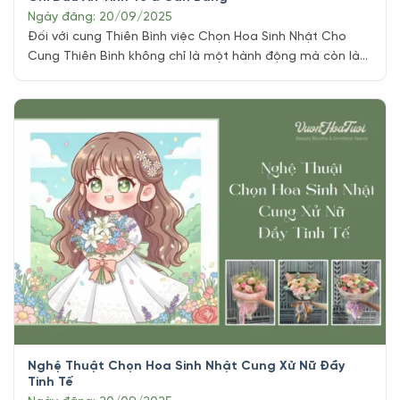
Ngày đăng: 20/09/2025
Đối với cung Thiên Bình việc Chọn Hoa Sinh Nhật Cho
Cung Thiên Bình không chỉ là một hành động mà còn là
một nghệ thuật. Những người thuộc cung này luôn tìm
kiếm sự cân bằng, vẻ đẹp tinh tế và sự hài hòa trong mọi
khía cạnh cuộc sống. Hiểu được tâm hồn [...]
Nghệ Thuật Chọn Hoa Sinh Nhật Cung Xử Nữ Đầy
Tinh Tế