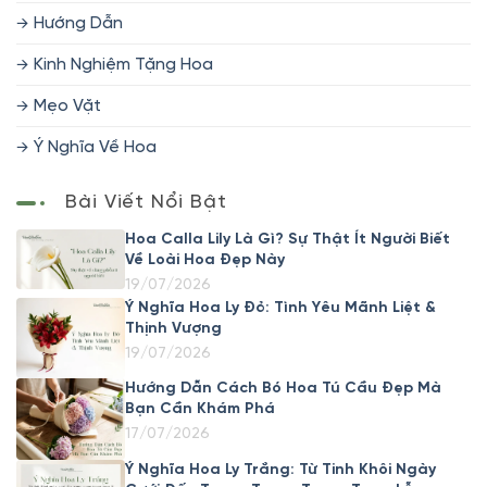
Hướng Dẫn
Kinh Nghiệm Tặng Hoa
Mẹo Vặt
Ý Nghĩa Về Hoa
Bài Viết Nổi Bật
Hoa Calla Lily Là Gì? Sự Thật Ít Người Biết
Về Loài Hoa Đẹp Này
19/07/2026
Ý Nghĩa Hoa Ly Đỏ: Tình Yêu Mãnh Liệt &
Thịnh Vượng
19/07/2026
Hướng Dẫn Cách Bó Hoa Tú Cầu Đẹp Mà
Bạn Cần Khám Phá
17/07/2026
Ý Nghĩa Hoa Ly Trắng: Từ Tinh Khôi Ngày