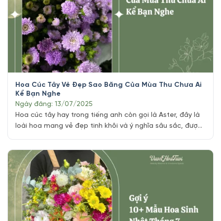
Hoa Cúc Tây Vẻ Đẹp Sao Băng Của Mùa Thu Chưa Ai
Kể Bạn Nghe
Ngày đăng: 13/07/2025
Hoa cúc tây hay trong tiếng anh còn gọi là Aster, đây là
loài hoa mang vẻ đẹp tinh khôi và ý nghĩa sâu sắc, được
mệnh danh là ngôi sao của mùa thu. Với hơn 600 chủng
loại cực kì đa dạng, cúc tây không chỉ là một lựa chọn
tuyệt vời để tô [...]