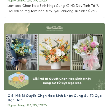
Ngày đăng: 20/09/2025
Làm sao Chọn Hoa Sinh Nhật Cung Xử Nữ Đầy Tinh Tế ?.
Đối với những tâm hồn tỉ mỉ, yêu chuộng sự tinh tế và vẻ
đẹp giản dị như Xử Nữ (23/8 – 22/9), một bó hoa sinh
nhật không chỉ là món quà, mà còn là lời thì thầm của sự
thấu [...]
Giải Mã Bí Quyết Chọn Hoa Sinh Nhật Cung Sư Tử Cực
Độc Đáo
Ngày đăng: 07/09/2025