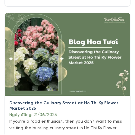
biểu tượng đối với rất nhiều người khác nhau. Đối với một
số người, nó đại diện cho sự cải tiến và sức mạnh. Đối với
những người khác, ý [...]
Discovering the Culinary Street at Ho Thi Ky Flower
Market 2025
Ngày đăng: 21/06/2025
If you’re a food enthusiast, then you don’t want to miss
visiting the bustling culinary street in Ho Thi Ky Flower
Market. This street is known for its wide range of street