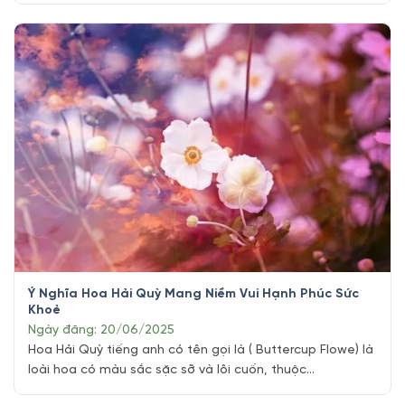
foods, delicacies, and traditional Vietnamese dishes
that will tantalize your taste buds. In this article, we’ll
explore everything you need to know about [...]
Ý Nghĩa Hoa Hải Quỳ Mang Niềm Vui Hạnh Phúc Sức
Khoẻ
Ngày đăng: 20/06/2025
Hoa Hải Quỳ tiếng anh có tên gọi là ( Buttercup Flowe) là
loài hoa có màu sắc sặc sỡ và lôi cuốn, thuộc
giống Ranunculaceae và có màu vàng, cam, hồng, đỏ và