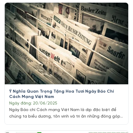
trắng. Hoa đã được sử dụng trong nhiều lịch sử của xã hội
trong hàng nghìn năm. Mỗi xã hội đều có ý nghĩa và [...]
Ý Nghĩa Quan Trọng Tặng Hoa Tươi Ngày Báo Chí
Cách Mạng Việt Nam
Ngày đăng: 20/06/2025
Ngày Báo chí Cách mạng Việt Nam là dịp đặc biệt để
chúng ta biểu dương, tôn vinh và tri ân những đóng góp
không ngừng nghỉ của ngành báo chí đối với sự phát triển
của đất nước trong những năm tháng cách mạng. Trong