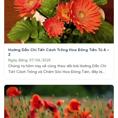
Hướng Dẫn Chi Tiết Cách Trồng Hoa Đồng Tiền Từ A –
Z
Ngày đăng: 07/06/2025
Chúng ta hôm nay sẽ cùng theo dõi bài Hướng Dẫn Chi
Tiết Cách Trồng và Chăm Sóc Hoa Đồng Tiền, đây là
một loài hoa tuyệt đẹp và đầy sức sống mang tên hoa
cúc đồng tiền. Với vẻ ngoài rực rỡ nhiều cánh hoa đan
xen và ý nghĩa tươi sáng, hoa đồng [...]