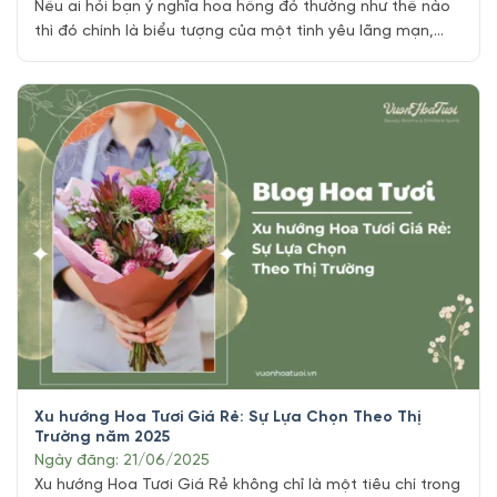
Nếu ai hỏi bạn ý nghĩa hoa hồng đỏ thường như thế nào
thì đó chính là biểu tượng của một tình yêu lãng mạn,
đam mê cháy bỏng và bất diệt đại diện cho sự vĩnh cữu
qua nhiều năm tháng. Trong đời chúng ta, chắc bạn nào
cũng đã từng nhận hoặc tặng [...]
Xu hướng Hoa Tươi Giá Rẻ: Sự Lựa Chọn Theo Thị
Trường năm 2025
Ngày đăng: 21/06/2025
Xu hướng Hoa Tươi Giá Rẻ không chỉ là một tiêu chí trong