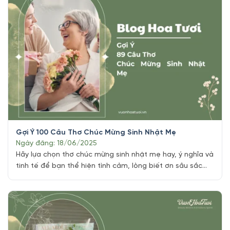
Gợi Ý 100 Câu Thơ Chúc Mừng Sinh Nhật Mẹ
Ngày đăng: 18/06/2025
Hãy lựa chọn thơ chúc mừng sinh nhật mẹ hay, ý nghĩa và
tinh tế để bạn thể hiện tình cảm, lòng biết ơn sâu sắc
đến người mẹ thân yêu đã sinh ra chúng ta nhé các bạn.
Những lời thơ nhẹ nhàng, đơn giản, chân thành sẽ giúp
bạn bày tỏ cảm xúc [...]