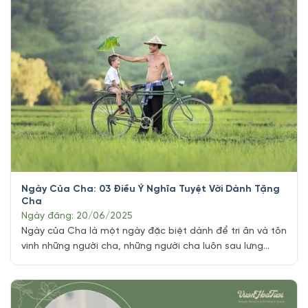
Ngày Của Cha: 03 Điều Ý Nghĩa Tuyệt Vời Dành Tặng
Cha
Ngày đăng: 20/06/2025
Ngày của Cha là một ngày đặc biệt dành để tri ân và tôn
vinh những người cha, những người cha luôn sau lưng
chăm sóc, bảo vệ chúng ta mỗi ngày. Đó là ngày mà
chúng ta thể hiện tình yêu, sự tôn trọng và lòng biết ơn
đối với những người đàn ông [...]