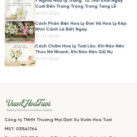
Ý Nghĩa Hoa Ly Trắng: Từ Tinh Khôi Ngày
Cưới Đến Trang Trọng Trong Tang Lễ
16/07/2026
Cách Phân Biệt Hoa Ly Đơn Và Hoa Ly Kép:
Nhìn Cánh Là Biết Ngay
15/07/2026
Cách Chăm Hoa Ly Tươi Lâu: Khi Nào Nên
Thúc Nở Nhanh, Khi Nào Nên Giữ Nụ
15/07/2026
Công ty TNHH Thương Mại Dịch Vụ Vườn Hoa Tươi
MST: 031541764