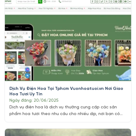
những ngày này, hoạt động tặng hoa trở thành [...]
Dịch Vụ Điện Hoa Tại Tphcm Vuonhoatuoi.vn Nơi Giao
Hoa Tươi Uy Tín
Ngày đăng: 20/06/2025
Dịch vụ điện hoa là dịch vụ thường cung cấp các sản
phẩm hoa tươi theo nhu cầu cho nhiều dịp, nơi bạn có
thể đặt hàng các loại hoa khác nhau cho các dịp đặc
biệt như sinh nhật, kỷ niệm, ngày lễ, hoặc đơn giản là để
tặng người thân, bạn bè hoặc [...]