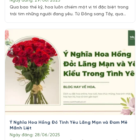
Ngày đăng: 29/06/2025
Qua bao thế kỷ, hoa luôn chiếm một vị trí đặc biệt trong
trái tim những người đang yêu. Từ Đông sang Tây, qua
từng thời đại, vẻ đẹp tinh khôi, hương thơm dịu dàng và
những thông điệp thầm kín mà mỗi đóa hoa mang theo
đã trở thành ngôn ngữ của tình yêu. [...]
Ý Nghĩa Hoa Hồng Đỏ Tình Yêu Lãng Mạn và Đam Mê
Mãnh Liệt
Ngày đăng: 28/06/2025