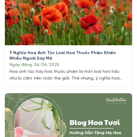
Ý Nghĩa Hoa Anh Túc Loài Hoa Thuốc Phiện Khiến
Nhiều Người Say Mê
Ngày đăng: 06/06/2025
Hoa anh túc hay hoa thuốc phiện là một loài hoa hầu
như bị cấm trên toàn thế giới. Thế nhưng, ý nghĩa hoa
anh túc vô cùng thú vị khi mang những sắc thái hoàn
toàn khác nhau dù chúng có cùng một dáng hình. Anh
túc cũng có một sức quyến rũ đặc [...]