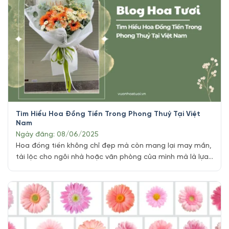
Tìm Hiểu Hoa Đồng Tiền Trong Phong Thuỷ Tại Việt
Nam
Ngày đăng: 08/06/2025
Hoa đồng tiền không chỉ đẹp mà còn mang lại may mắn,
tài lộc cho ngôi nhà hoặc văn phòng của mình mà là lựa
chọn hoàn hảo! Với vẻ đẹp rực rỡ và ý nghĩa phong thủy
sâu sắc, loài hoa này đang ngày càng được ưa chuộng.
Tại Shop hoa tươi Tphcm Vuonhoatuoi.vn, chúng [...]