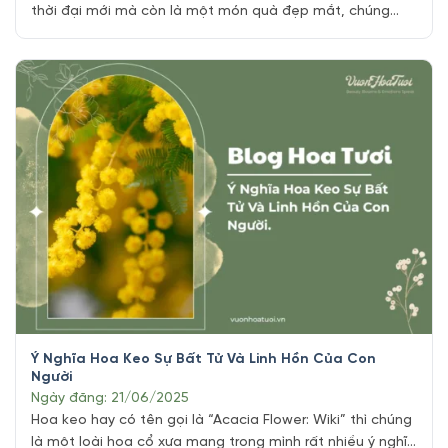
thời đại mới mà còn là một món quà đẹp mắt, chúng
mang đến nhiều ý nghĩa và niềm vui cho người nhận. Việc
tìm kiếm và chọn lựa hoa tươi giá rẻ là một vấn đề rất
quan trọng. Chúng ta [...]
Ý Nghĩa Hoa Keo Sự Bất Tử Và Linh Hồn Của Con
Người
Ngày đăng: 21/06/2025
Hoa keo hay có tên gọi là “Acacia Flower: Wiki” thì chúng
là một loài hoa cổ xưa mang trong mình rất nhiều ý nghĩa