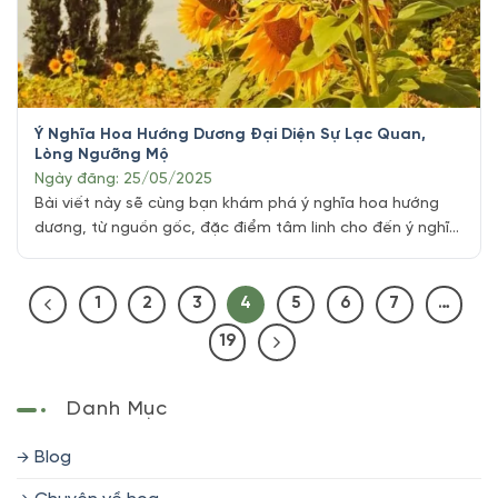
Ý Nghĩa Hoa Hướng Dương Đại Diện Sự Lạc Quan,
Lòng Ngưỡng Mộ
Ngày đăng: 25/05/2025
Bài viết này sẽ cùng bạn khám phá ý nghĩa hoa hướng
dương, từ nguồn gốc, đặc điểm tâm linh cho đến ý nghĩa
trong tình yêu, phong thủy và nhiều khía cạnh thú vị khác
của loài hoa tuyệt vời này. Từ xa xưa, loài hoa này đã
được con người ca ngợi với sự [...]
1
2
3
4
5
6
7
…
19
Danh Mục
Blog