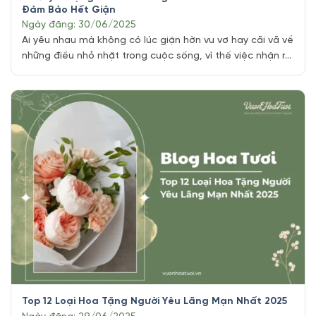
Đảm Bảo Hết Giận
Ngày đăng: 30/06/2025
Ai yêu nhau mà không có lúc giận hờn vu vơ hay cãi vã về
những điều nhỏ nhặt trong cuộc sống, vì thế việc nhận ra
lỗi lầm của bản thân và gửi tặng hoa xin lỗi người yêu là
một trong cử chỉ đẹp mà bạn nên hành động để không
phải hối [...]
Top 12 Loại Hoa Tặng Người Yêu Lãng Mạn Nhất 2025