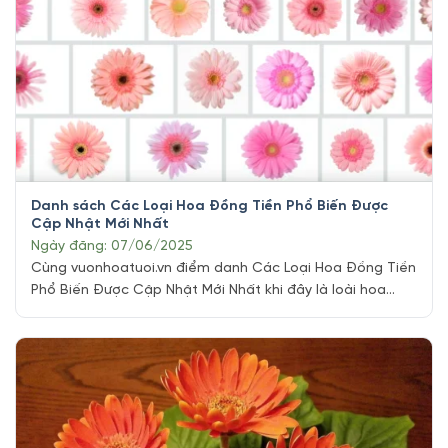
Danh sách Các Loại Hoa Đồng Tiền Phổ Biến Được
Cập Nhật Mới Nhất
Ngày đăng: 07/06/2025
Cùng vuonhoatuoi.vn điểm danh Các Loại Hoa Đồng Tiền
Phổ Biến Được Cập Nhật Mới Nhất khi đây là loài hoa
được yêu thích trong những dịp đặc biệt. Bước sang năm
2025, hoa đồng tiền tiếp tục chiếm trọn trái tim của
người yêu hoa với sự đa dạng về màu sắc, chủng loại [...]