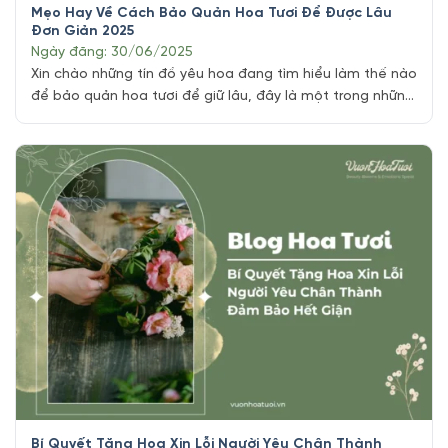
Mẹo Hay Về Cách Bảo Quản Hoa Tươi Để Được Lâu
Đơn Giản 2025
Ngày đăng: 30/06/2025
Xin chào những tín đồ yêu hoa đang tìm hiểu làm thế nào
để bảo quản hoa tươi để giữ lâu, đây là một trong những
chủ đề mà tiệm hoa tươi Tphcm Vuonhoatuoi.vn luôn
nhận được các câu hỏi từ mọi đặt chúng ta đều biết Hoa
tươi là món quà tuyệt vời để [...]
Bí Quyết Tặng Hoa Xin Lỗi Người Yêu Chân Thành