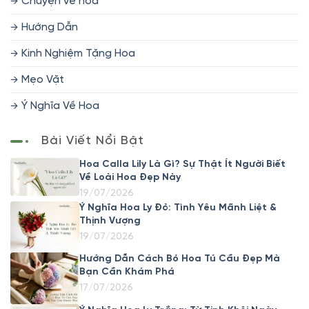
Chuyện về hoa
Hướng Dẫn
Kinh Nghiệm Tặng Hoa
Mẹo Vặt
Ý Nghĩa Về Hoa
Bài Viết Nổi Bật
Hoa Calla Lily Là Gì? Sự Thật Ít Người Biết
Về Loài Hoa Đẹp Này
19/07/2026
Ý Nghĩa Hoa Ly Đỏ: Tình Yêu Mãnh Liệt &
Thịnh Vượng
19/07/2026
Hướng Dẫn Cách Bó Hoa Tú Cầu Đẹp Mà
Bạn Cần Khám Phá
17/07/2026