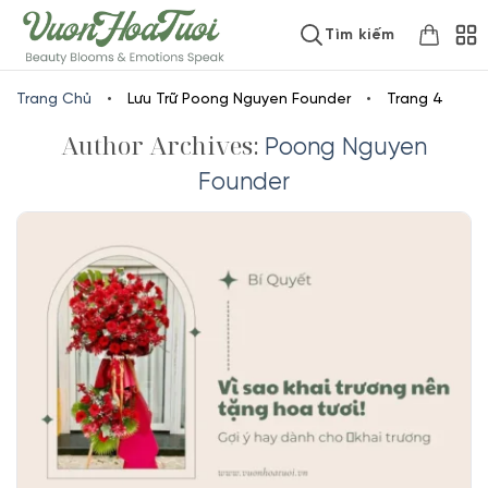
Skip
www.vuonhoatuoi.vn
Tìm kiếm
to
content
Trang Chủ
•
Lưu Trữ Poong Nguyen Founder
•
Trang 4
Author Archives:
Poong Nguyen
Founder