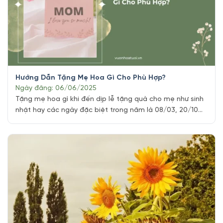
Hướng Dẫn Tặng Mẹ Hoa Gì Cho Phù Hợp?
Ngày đăng: 06/06/2025
Tặng mẹ hoa gì khi đến dịp lễ tặng quà cho mẹ như sinh
nhật hay các ngày đặc biệt trong năm là 08/03, 20/10
hay ngày của mẹ 2025 qua các năm cùng những dịp đặc
biệt khác, chúng ta thường tìm kiếm món quà tặng ý
nghĩa nhất để tri ân những cống [...]