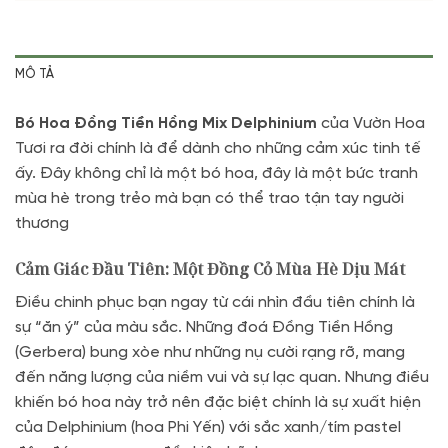
MÔ TẢ
Bó Hoa Đồng Tiền Hồng Mix Delphinium
của Vườn Hoa
Tươi ra đời chính là để dành cho những cảm xúc tinh tế
ấy. Đây không chỉ là một bó hoa, đây là một bức tranh
mùa hè trong trẻo mà bạn có thể trao tận tay người
thương
Cảm Giác Đầu Tiên: Một Đồng Cỏ Mùa Hè Dịu Mát
Điều chinh phục bạn ngay từ cái nhìn đầu tiên chính là
sự “ăn ý” của màu sắc.
Những đoá Đồng Tiền Hồng
(Gerbera) bung xòe như những nụ cười rạng rỡ, mang
đến năng lượng của niềm vui và sự lạc quan
. Nhưng điều
khiến bó hoa này trở nên đặc biệt chính là sự xuất hiện
của Delphinium (hoa Phi Yến) với sắc xanh/tím pastel