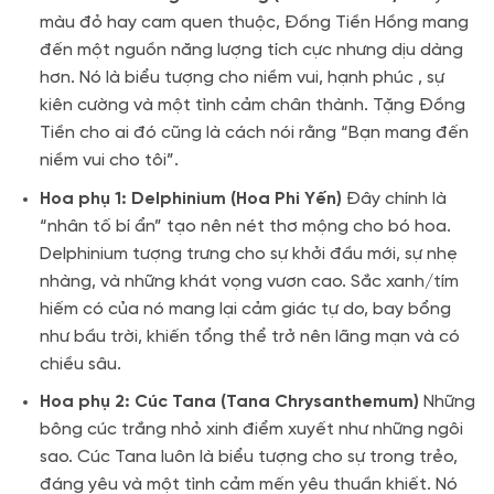
màu đỏ hay cam quen thuộc, Đồng Tiền Hồng mang
đến một nguồn năng lượng tích cực nhưng dịu dàng
hơn.
Nó là biểu tượng cho niềm vui, hạnh phúc
, sự
kiên cường và một tình cảm chân thành
. Tặng Đồng
Tiền cho ai đó cũng là cách nói rằng “Bạn mang đến
niềm vui cho tôi”.
Hoa phụ 1: Delphinium (Hoa Phi Yến)
Đây chính là
“nhân tố bí ẩn” tạo nên nét thơ mộng cho bó hoa.
Delphinium tượng trưng cho sự khởi đầu mới, sự nhẹ
nhàng, và những khát vọng vươn cao. Sắc xanh/tím
hiếm có của nó mang lại cảm giác tự do, bay bổng
như bầu trời, khiến tổng thể trở nên lãng mạn và có
chiều sâu.
Hoa phụ 2: Cúc Tana (Tana Chrysanthemum)
Những
bông cúc trắng nhỏ xinh điểm xuyết như những ngôi
sao
.
Cúc Tana luôn là biểu tượng cho sự trong trẻo,
đáng yêu và một tình cảm mến yêu thuần khiết
. Nó