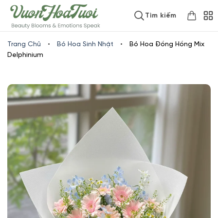
Skip
www.vuonhoatuoi.vn
Tìm kiếm
to
content
Trang Chủ
•
Bó Hoa Sinh Nhật
•
Bó Hoa Đồng Hồng Mix
Delphinium