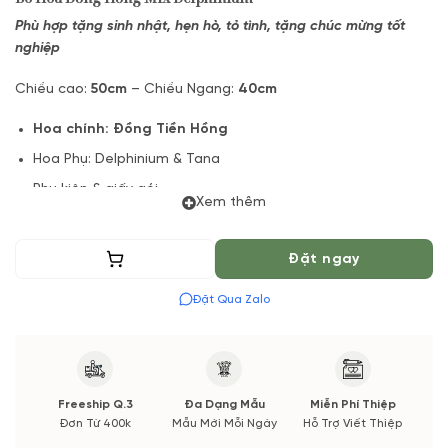
Phù hợp tặng sinh nhật, hẹn hò, tỏ tình, tặng chúc mừng tốt
nghiệp
Chiều cao:
50cm
– Chiều Ngang:
40cm
Hoa chính:
Đồng Tiền Hồng
Hoa Phụ: Delphinium & Tana
Phụ kiện & giấy gói
Xem thêm
Lưu ý:
Sản phẩm hoa chụp mẫu trực tiếp từ Vuonhoatuoi.vn.
Bởi vì: một số loại hoa trong mẫu theo mùa sẽ không có hoặc
Thêm vào giỏ
Đặt ngay
chất lượng không đảm bảo nếu có thay đổi sẽ được thông
báo đến cho bạn.
Đặt Qua Zalo
Vuonhoatuoi.vn đảm bảo định lượng, tone màu, kiểu dáng
cũng như chất lượng hoa tươi đẹp và đầy đặn nhất. Bạn sẽ
nhận được ảnh chụp trước khi chúng mình giao hoa.
Freeship Q.3
Đa Dạng Mẫu
Miễn Phí Thiệp
Đơn Từ 400k
Mẫu Mới Mỗi Ngày
Hỗ Trợ Viết Thiệp