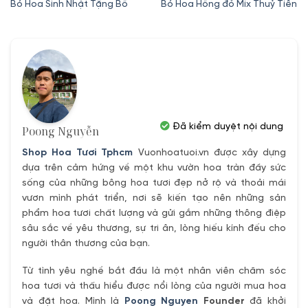
gốc
hiện
gốc
hiện
Bó Hoa Sinh Nhật Tặng Bố
Bó Hoa Hồng đỏ Mix Thuỷ Tiên
là:
tại
là:
tại
520,000₫.
là:
780,000₫.
là:
420,000₫.
550,000₫.
Đã kiểm duyệt nội dung
Poong Nguyễn
Shop Hoa Tươi Tphcm
Vuonhoatuoi.vn được xây dựng
dựa trên cảm hứng về một khu vườn hoa tràn đầy sức
sống của những bông hoa tươi đẹp nở rộ và thoải mái
vươn mình phát triển, nơi sẽ kiến tạo nên những sản
phẩm hoa tươi chất lượng và gửi gắm những thông điệp
sâu sắc về yêu thương, sự tri ân, lòng hiếu kính đếu cho
người thân thương của bạn.
Từ tình yêu nghề bắt đầu là một nhân viên chăm sóc
hoa tươi và thấu hiểu được nổi lòng của người mua hoa
và đặt hoa. Mình là
Poong Nguyen
Founder
đã khởi