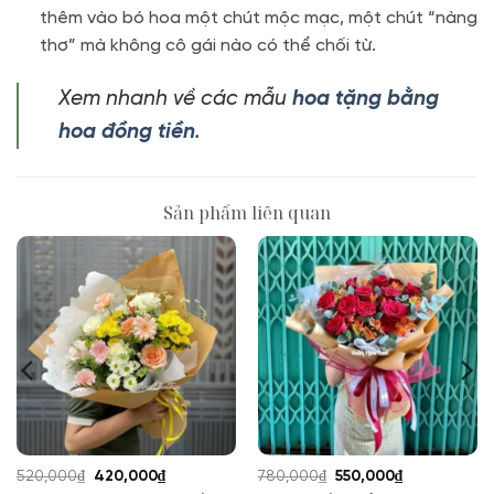
thêm vào bó hoa một chút mộc mạc, một chút “nàng
thơ” mà không cô gái nào có thể chối từ.
Xem nhanh về các mẫu
hoa tặng bằng
hoa đồng tiền
.
Sản phẩm liên quan
Giá
Giá
Giá
Giá
520,000
₫
420,000
₫
780,000
₫
550,000
₫