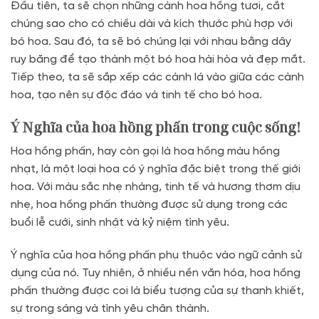
Đầu tiên, ta sẽ chọn những cành hoa hồng tươi, cắt
chúng sao cho có chiều dài và kích thước phù hợp với
bó hoa. Sau đó, ta sẽ bó chúng lại với nhau bằng dây
ruy băng để tạo thành một bó hoa hài hòa và đẹp mắt.
Tiếp theo, ta sẽ sắp xếp các cành lá vào giữa các cành
hoa, tạo nên sự độc đáo và tinh tế cho bó hoa.
Ý Nghĩa của hoa hồng phấn trong cuộc sống!
Hoa hồng phấn, hay còn gọi là hoa hồng màu hồng
nhạt, là một loại hoa có ý nghĩa đặc biệt trong thế giới
hoa. Với màu sắc nhẹ nhàng, tinh tế và hương thơm dịu
nhẹ, hoa hồng phấn thường được sử dụng trong các
buổi lễ cưới, sinh nhật và kỷ niệm tình yêu.
Ý nghĩa của hoa hồng phấn phụ thuộc vào ngữ cảnh sử
dụng của nó. Tuy nhiên, ở nhiều nền văn hóa, hoa hồng
phấn thường được coi là biểu tượng của sự thanh khiết,
sự trong sáng và tình yêu chân thành.