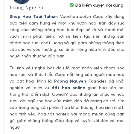
Đã kiểm duyệt nội dung
Poong Nguyễn
Shop Hoa Tươi Tphcm
Vuonhoatuoi.vn được xây dựng
dựa trên cảm hứng về một khu vườn hoa tràn đầy sức
sống của những bông hoa tươi đẹp nở rộ và thoải mái
vươn mình phát triển, nơi sẽ kiến tạo nên những sản
phẩm hoa tươi chất lượng và gửi gắm những thông điệp
sâu sắc về yêu thương, sự tri ân, lòng hiếu kính đếu cho
người thân thương của bạn.
Từ tình yêu nghề bắt đầu là một nhân viên chăm sóc
hoa tươi và thấu hiểu được nổi lòng của người mua hoa
và đặt hoa. Mình là
Poong Nguyen
Founder
đã khởi
nghiệp với dịch vụ
đặt hoa online
giao hoa tận nơi
trong thời điểm dịch Covid19, qua những lần phục vụ hoa
tươi, đội ngũ thợ hoa của mình dần đã mang cả trái tím
vào trong từng sản phẩm hoa khai trương, hoa sinh nhật,
hoa tình yêu, hoa tốt nghiệp với mong muốn cùng bạn
gửi gắm những thông điệp đẹp và tuyệt vời đến với mọi
người.