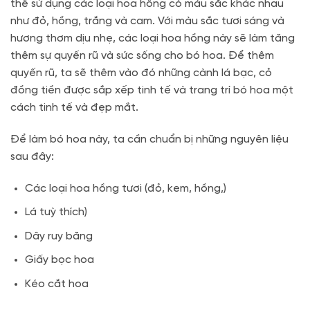
thể sử dụng các loại hoa hồng có màu sắc khác nhau
như đỏ, hồng, trắng và cam. Với màu sắc tươi sáng và
hương thơm dịu nhẹ, các loại hoa hồng này sẽ làm tăng
thêm sự quyến rũ và sức sống cho bó hoa. Để thêm
quyến rũ, ta sẽ thêm vào đó những cành lá bạc, cỏ
đồng tiền được sắp xếp tinh tế và trang trí bó hoa một
cách tinh tế và đẹp mắt.
Để làm bó hoa này, ta cần chuẩn bị những nguyên liệu
sau đây:
Các loại hoa hồng tươi (đỏ, kem, hồng,)
Lá tuỳ thích)
Dây ruy băng
Giấy bọc hoa
Kéo cắt hoa