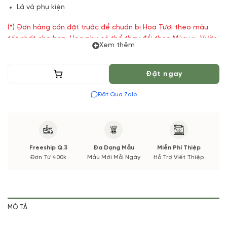
Lá và phụ kiện
(*) Đơn hàng cần đặt trước để chuẩn bị Hoa Tươi theo màu
tốt nhất cho bạn, Hoa phụ có thể thay đổi theo Mùa vụ. Vườn
Xem thêm
Hoa Tươi đảm bảo phong cách cắm, tone màu sắc. Nếu có
thay đổi về Hoa phụ sẽ được thông báo đến Quý khách hàng
xác nhận trước khi cắm.
Thêm vào giỏ
Đặt ngay
Đặt Qua Zalo
Freeship Q.3
Đa Dạng Mẫu
Miễn Phí Thiệp
Đơn Từ 400k
Mẫu Mới Mỗi Ngày
Hỗ Trợ Viết Thiệp
MÔ TẢ