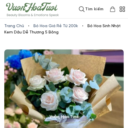
Skip
www.vuonhoatuoi.vn
Tìm kiếm
to
content
Trang Chủ
•
Bó Hoa Giá Rẻ Từ 200k
•
Bó Hoa Sinh Nhật
Kem Dâu Dễ Thương 5 Bông