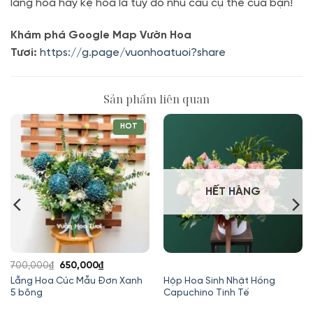
lẵng hoa hay kệ hoa là tuỳ do nhu cầu cụ thể của bạn!
Khám phá Google Map Vườn Hoa
Tươi:
https://g.page/vuonhoatuoi?share
Sản phẩm liên quan
HOT
HẾT HÀNG
Giá
Giá
700,000
₫
650,000
₫
gốc
hiện
Lẵng Hoa Cúc Mẫu Đơn Xanh
Hộp Hoa Sinh Nhật Hồng
5 bông
Capuchino Tinh Tế
là:
tại
700,000₫.
là: