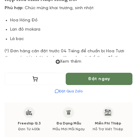
Phù hợp:
Chúc mừng khai trương, sinh nhật
Hoa Hồng Đỏ
Lan đỏ mokara
Lá bạc
(*) Đơn hàng cần đặt trước 04 Tiếng để chuẩn bị Hoa Tươi
theo màu tốt nhất cho bạn, Hoa phụ có thể thay đổi theo
Xem thêm
Mùa vụ. Vườn Hoa Tươi đảm bảo phong cách cắm, tone màu
sắc. Nếu có thay đổi về Hoa phụ sẽ được thông báo đến Quý
khách hàng xác nhận trước khi cắm.
Thêm vào giỏ
Đặt ngay
Đặt Qua Zalo
Freeship Q.3
Đa Dạng Mẫu
Miễn Phí Thiệp
Đơn Từ 400k
Mẫu Mới Mỗi Ngày
Hỗ Trợ Viết Thiệp