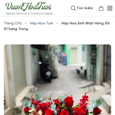
Skip
www.vuonhoatuoi.vn
Tìm kiếm
to
content
Trang Chủ
•
Hộp Hoa Tươi
•
Hộp Hoa Sinh Nhật Hồng Đỏ
01 Sang Trọng