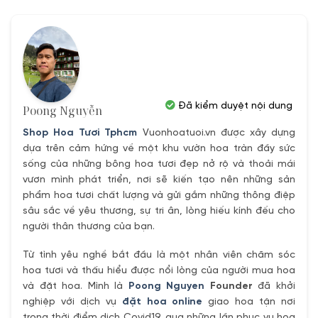
.
650,000₫.
Đã kiểm duyệt nội dung
Poong Nguyễn
Shop Hoa Tươi Tphcm
Vuonhoatuoi.vn được xây dựng
dựa trên cảm hứng về một khu vườn hoa tràn đầy sức
sống của những bông hoa tươi đẹp nở rộ và thoải mái
vươn mình phát triển, nơi sẽ kiến tạo nên những sản
phẩm hoa tươi chất lượng và gửi gắm những thông điệp
sâu sắc về yêu thương, sự tri ân, lòng hiếu kính đếu cho
người thân thương của bạn.
Từ tình yêu nghề bắt đầu là một nhân viên chăm sóc
hoa tươi và thấu hiểu được nổi lòng của người mua hoa
và đặt hoa. Mình là
Poong Nguyen
Founder
đã khởi
nghiệp với dịch vụ
đặt hoa online
giao hoa tận nơi
trong thời điểm dịch Covid19, qua những lần phục vụ hoa