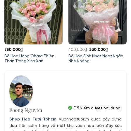
Giá
Giá
750,000
₫
400,000
₫
330,000
₫
gốc
hiện
Bó Hoa Hồng Ohara Thiên
Bó Hoa Sinh Nhật Ngọt Ngào
Thần Trắng Xinh Xắn
Nhẹ Nhàng
là:
tại
400,000₫.
là:
330,000₫.
Đã kiểm duyệt nội dung
Poong Nguyễn
Shop Hoa Tươi Tphcm
Vuonhoatuoi.vn được xây dựng
dựa trên cảm hứng về một khu vườn hoa tràn đầy sức