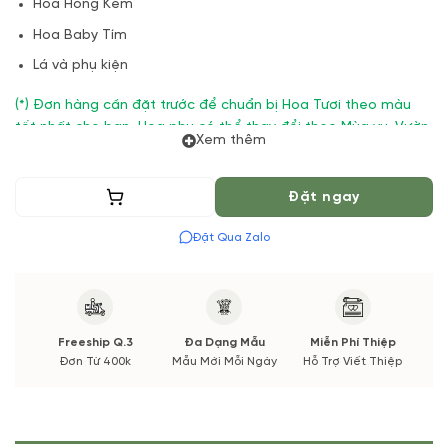
Hoa Hồng Kem
Hoa Baby Tím
Lá và phụ kiện
(*) Đơn hàng cần đặt trước để chuẩn bị Hoa Tươi theo màu
tốt nhất cho bạn, Hoa phụ có thể thay đổi theo Mùa vụ. Vườn
Xem thêm
Hoa Tươi đảm bảo phong cách cắm, tone màu sắc. Nếu có
thay đổi về Hoa phụ sẽ được thông báo đến Quý khách hàng
xác nhận trước khi cắm.
Thêm vào giỏ
Đặt ngay
Đặt Qua Zalo
Freeship Q.3
Đa Dạng Mẫu
Miễn Phí Thiệp
Đơn Từ 400k
Mẫu Mới Mỗi Ngày
Hỗ Trợ Viết Thiệp