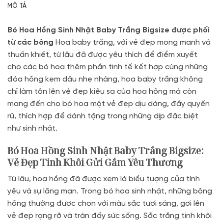
MÔ TẢ
Bó Hoa Hồng Sinh Nhật Baby Trắng Bigsize được phối
từ các bông
Hoa baby trắng, với vẻ đẹp mong manh và
thuần khiết, từ lâu đã được yêu thích để điểm xuyết
cho các bó hoa thêm phần tinh tế kết hợp cùng những
đóa hồng kem dâu nhẹ nhàng, hoa baby trắng không
chỉ làm tôn lên vẻ đẹp kiêu sa của hoa hồng mà còn
mang đến cho bó hoa một vẻ đẹp dịu dàng, đầy quyến
rũ, thích hợp để dành tặng trong những dịp đặc biệt
như sinh nhật.
Bó Hoa Hồng Sinh Nhật Baby Trắng Bigsize:
Vẻ Đẹp Tinh Khôi Gửi Gắm Yêu Thương
Từ lâu, hoa hồng đã được xem là biểu tượng của tình
yêu và sự lãng mạn. Trong bó hoa sinh nhật, những bông
hồng thường được chọn với màu sắc tươi sáng, gợi lên
vẻ đẹp rạng rỡ và tràn đầy sức sống. Sắc trắng tinh khôi