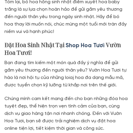
Tóm lại, bó hoa hồng sinh nhật điểm xuyết hoa baby
trắng là sự lựa chọn hoàn hảo để gửi gắm yêu thương
đến người thân yêu trong ngày sinh nhật. Hãy để bó
hoa thay lời muốn nói, chúc mừng một tuổi mới tràn đầy
niềm vui và hạnh phúc!
Đặt Hoa Sinh Nhật Tại
Vườn
Shop Hoa Tươi
Hoa Tươi!
Bạn đang tìm kiếm một món quà đầy ý nghĩa để gửi
gắm yêu thương đến người thân yêu? Vườn Hoa Tươi tự
hào là nơi hội tụ của những loiaj hoa đa dạng mẫu mã,
được tuyển chọn kỹ lưỡng từ khắp nơi trên thế giới.
Chúng mình cam kết mang đến cho bạn những đóa hoa
tuyệt đẹp, thể hiện trọn vẹn tình cảm của bạn, cùng
dịch vụ giao hàng tận nơi nhanh chóng. Đến với Vườn
Hoa Tươi, bạn sẽ được trải nghiệm dịch vụ đặt hoa
online tiện lợi, tiết kiệm thời gian và công sức.