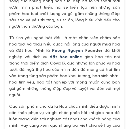
sống của những bông hoa tươi đẹp nở rộ và thoải mái
vươn mình phát triển, nơi sẽ kiến tạo nên những sản
phẩm hoa tươi chất lượng và gửi gắm những thông điệp
sâu sắc về yêu thương, sự tri ân, lòng hiếu kính đếu cho
người thân thương của bạn.
Từ tình yêu nghề bắt đầu là một nhân viên chăm sóc
hoa tươi và thấu hiểu được nổi lòng của người mua hoa
và đặt hoa. Mình là
Poong Nguyen
Founder
đã khởi
nghiệp với dịch vụ
đặt hoa online
giao hoa tận nơi
trong thời điểm dịch Covid19, qua những lần phục vụ hoa
tươi, đội ngũ thợ hoa của mình dần đã mang cả trái tím
vào trong từng sản phẩm hoa khai trương, hoa sinh nhật,
hoa tình yêu, hoa tốt nghiệp với mong muốn cùng bạn
gửi gắm những thông điệp đẹp và tuyệt vời đến với mọi
người.
Các sản phẩm cho dù là Hoa chúc mình điều được mình
cẩn thận phục vụ và ghi nhận phản hồi khi giao hoa để
luôn mang đến trải nghiệm tốt nhất cho khách hàng của
mình. Hãy cùng xem qua những bài viết chia sẻ hay của