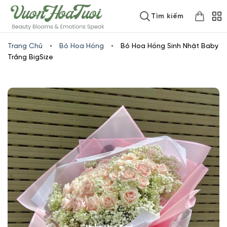
Skip
www.vuonhoatuoi.vn
Tìm kiếm
to
content
Trang Chủ
•
Bó Hoa Hồng
•
Bó Hoa Hồng Sinh Nhật Baby
Trắng BigSize