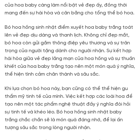
của hoa baby càng làm nổi bật vẻ đẹp ấy, đồng thời
mang đến sự hài hòa và cân bằng cho tổng thể bó hoa.
Bó hoa hồng sinh nhật điểm xuyết hoa baby trắng toát
lên vẻ đẹp dịu dàng và thanh lịch. Không chỉ đẹp mắt,
bó hoa còn gửi gắm thông điệp yêu thương và sự trân
trọng của người tặng dành cho người nhận. Sự kết hợp
hài hòa giữa vẻ đẹp lãng mạn của hoa hồng và sự thuần
khiết của hoa baby trắng tạo nên một món quà ý nghĩa,
thể hiện tình cảm chân thành và sâu sắc.
Khi lựa chọn bó hoa này, bạn cũng có thể thể hiện gu
thẩm mỹ tinh tế của mình. Việc kết hợp các loài hoa để
tạo nên một tác phẩm nghệ thuật đầy ý nghĩa đòi hỏi
sự tinh tế và khéo léo. Bó hoa hồng sinh nhật baby
trắng chắc chắn sẽ là món quà đáng nhớ, để lại ấn
tượng sâu sắc trong lòng người nhận.