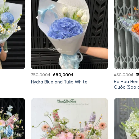
Giá
Giá
G
750,000
₫
680,000
₫
450,000
₫
3
gốc
hiện
g
Bó Hoa Hẹn
Hydra Blue and Tulip White
là:
tại
là
Quốc (Sao 
750,000₫.
là:
4
000₫.
680,000₫.