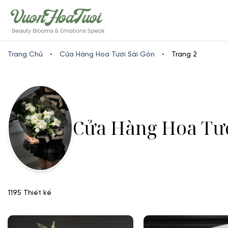
Skip
www.vuonhoatuoi.vn
to
content
Trang Chủ
•
Cửa Hàng Hoa Tươi Sài Gòn
•
Trang 2
Cửa Hàng Hoa Tươ
1195 Thiết kế