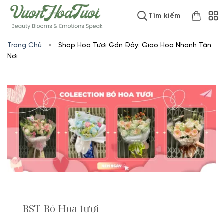
Skip
www.vuonhoatuoi.vn
Tìm kiếm
to
content
Trang Chủ
•
Shop Hoa Tươi Gần Đây: Giao Hoa Nhanh Tận
Nơi
BST Bó Hoa tươi