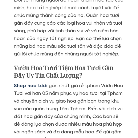
Đối với những người đã hoàn thành học tập của
mình, hoa tốt nghiệp là một cách tuyệt vời để
chúc mừng thành công của họ. Quán hoa tươi
gần đây cung cấp các loại hoa vui nhộn và tươi
sáng, phù hợp với tinh thần vui vẻ và niềm hân
hoan của ngày tốt nghiệp. Bạn có thể lựa chọn
những bó hoa màu sắc tươi tắn và độc đáo để
gửi lời chúc mừng đến những người tốt nghiệp.
Vườn Hoa Tươi Tiệm Hoa Tươi Gần
Đây Uy Tín Chất Lượng?
Shop hoa tươi
gần nhất giá rẻ tphcm Vườn Hoa
Tươi với hơn 05 năm phục vụ hoa tươi tại Tphcm
và chuyên dịch vụ giao hoa gần bạn trong khu
vực các quận trung tâm Tphcm. Đến với dịch vụ
đặt hoa gần đây của chúng mình, Các bạn sẽ
dễ dàng lựa chọn được nhiều mẫu hoa phù hợp
với ngân sách và đa dạng mẫu hoa để gửi gắm