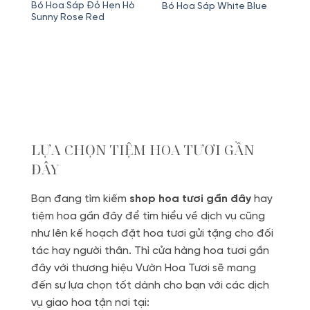
hiện
gốc
hiện
Valentine 2026 Bó Hoa
lue
Sáp Thơm Pink Rosa
tại
là:
tại
Giá
Giá
450,000
₫
395,000
₫
Sweety
5
.
là:
420,000₫.
là:
gốc
hiện
Bó Hoa Sáp Hello Kitty
Bó
350,000₫.
390,000₫.
Xinh
là:
tại
Pa
450,000₫.
là:
395,000₫.
LỰA CHỌN TIỆM HOA TƯƠI GẦN
ĐÂY
Bạn đang tìm kiếm
shop hoa tươi gần đây
hay
tiệm hoa gần đây để tìm hiểu về dịch vụ cũng
như lên kế hoạch đặt hoa tươi gửi tặng cho đối
tác hay người thân. Thì cửa hàng hoa tươi gần
đây với thương hiệu Vườn Hoa Tươi sẽ mang
đến sự lựa chọn tốt dành cho bạn với các dịch
vụ giao hoa tận nơi tại: