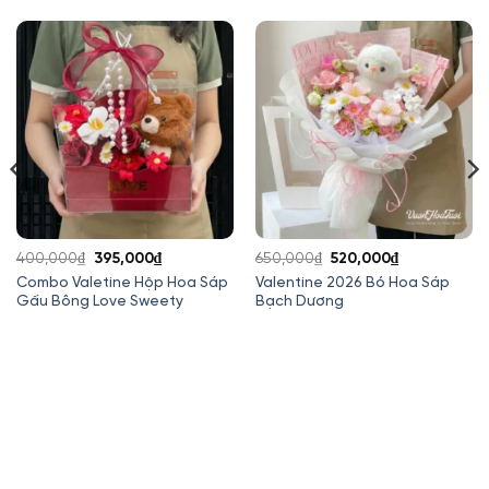
Giá
Giá
Giá
Giá
400,000
₫
395,000
₫
650,000
₫
520,000
₫
gốc
hiện
gốc
hiện
Combo Valetine Hộp Hoa Sáp
Valentine 2026 Bó Hoa Sáp
Gấu Bông Love Sweety
Bạch Dương
là:
tại
là:
tại
400,000₫.
là:
650,000₫.
là:
395,000₫.
520,000₫.