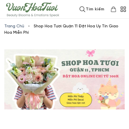
Skip
www.vuonhoatuoi.vn
Tìm kiếm
to
content
Trang Chủ
•
Shop Hoa Tươi Quận 11 Đặt Hoa Uy Tín Giao
Hoa Miễn Phí