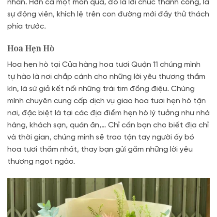
nhân. Hơn cả một món quà, đó là lời chúc thành công, là
sự động viên, khích lệ trên con đường mới đầy thử thách
phía trước.
Hoa Hẹn Hò
Hoa hẹn hò tại Cửa hàng hoa tươi Quận 11 chúng mình
tự hào là nơi chắp cánh cho những lời yêu thương thầm
kín, là sứ giả kết nối những trái tim đồng điệu. Chúng
mình chuyên cung cấp dịch vụ giao hoa tươi hẹn hò tận
nơi, đặc biệt là tại các địa điểm hẹn hò lý tưởng như nhà
hàng, khách sạn, quán ăn,… Chỉ cần bạn cho biết địa chỉ
và thời gian, chúng mình sẽ trao tận tay người ấy bó
hoa tươi thắm nhất, thay bạn gửi gắm những lời yêu
thương ngọt ngào.