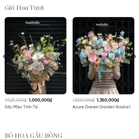
Giỏ Hoa Tươi
Giá
Giá
Giá
Giá
1,025,000
₫
1,000,000
₫
1,550,000
₫
1,350,000
₫
gốc
hiện
gốc
hiện
Sắc Màu Tinh Tế
Azure Dream Garden Basket
là:
tại
là:
tại
1,025,000₫.
là:
1,550,000₫.
là:
1,000,000₫.
1,350,000
BÓ HOA GẤU BÔNG