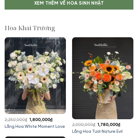
XEM THÊM VỀ HOA SINH NHẬT
820,000₫.
620,000₫.
Hoa Khai Trương
Giá
Giá
2,250,000
₫
1,800,000
₫
Giá
Giá
2,000,000
₫
1,780,000
₫
gốc
hiện
Lẵng Hoa White Moment Love
gốc
hiện
Lẵng Hoa Tươi Nature Evil
là:
tại
là:
tại