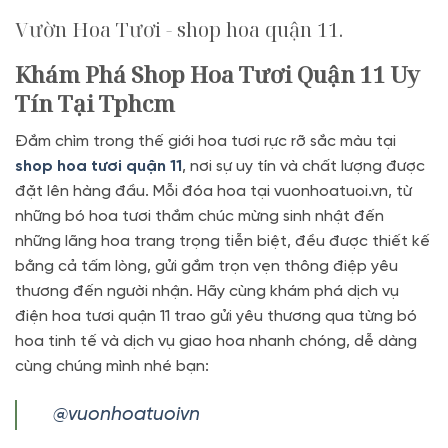
Vườn Hoa Tươi - shop hoa quận 11.
Khám Phá Shop Hoa Tươi Quận 11 Uy
Tín Tại Tphcm
Đắm chìm trong thế giới hoa tươi rực rỡ sắc màu tại
shop hoa tươi quận 11
, nơi sự uy tín và chất lượng được
đặt lên hàng đầu. Mỗi đóa hoa tại vuonhoatuoi.vn, từ
những bó hoa tươi thắm chúc mừng sinh nhật đến
những lãng hoa trang trọng tiễn biệt, đều được thiết kế
bằng cả tấm lòng, gửi gắm trọn vẹn thông điệp yêu
thương đến người nhận. Hãy cùng khám phá dịch vụ
điện hoa tươi quận 11 trao gửi yêu thương qua từng bó
hoa tinh tế và dịch vụ giao hoa nhanh chóng, dễ dàng
cùng chúng mình nhé bạn:
@vuonhoatuoivn